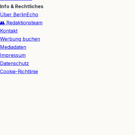
Info & Rechtliches
Über BerlinEcho
👥 Redaktionsteam
Kontakt
Werbung buchen
Mediadaten
Impressum
Datenschutz
Cookie-Richtlinie
© 2026 BerlinEcho · Maik Möhring Media
Impressum
Datenschutz
Kontakt
Über BerlinEcho