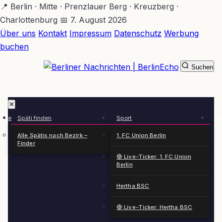
Zum
📍 Berlin · Mitte · Prenzlauer Berg · Kreuzberg ·
Hauptinhalt
Charlottenburg
📅 7. August 2026
springen
Über uns
Kontakt
Impressum
Datenschutz
Werbung
buchen
Suchen
BerlinEcho – Zur Startseite
✕
rkte
Späti finden
Sport
Ge
n
Alle Spätis nach Bezirk –
1. FC Union Berlin
Finder
🔴 Live-Ticker: 1. FC Union
Berlin
Hertha BSC
🔴 Live-Ticker: Hertha BSC