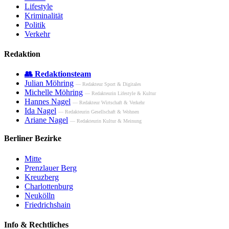
Lifestyle
Kriminalität
Politik
Verkehr
Redaktion
👥 Redaktionsteam
Julian Möhring
— Redakteur Sport & Digitales
Michelle Möhring
— Redakteurin Lifestyle & Kultur
Hannes Nagel
— Redakteur Wirtschaft & Verkehr
Ida Nagel
— Redakteurin Gesellschaft & Wohnen
Ariane Nagel
— Redakteurin Kultur & Meinung
Berliner Bezirke
Mitte
Prenzlauer Berg
Kreuzberg
Charlottenburg
Neukölln
Friedrichshain
Info & Rechtliches