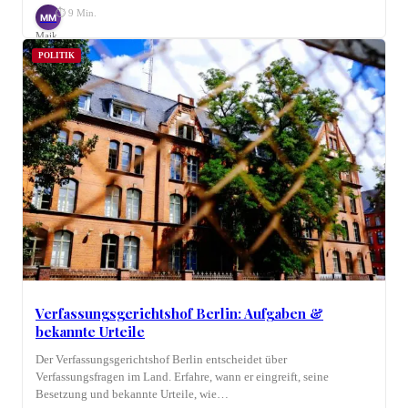
⏱ 9 Min.
MM
Maik
Möhring
POLITIK
Verfassungsgerichtshof Berlin: Aufgaben &
bekannte Urteile
Der Verfassungsgerichtshof Berlin entscheidet über
Verfassungsfragen im Land. Erfahre, wann er eingreift, seine
Besetzung und bekannte Urteile, wie…