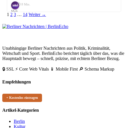
⏱ 8 Min.
MM
Maik
Seitennummerierung
Link
Link
Link
1
2
3
…
14
Weiter →
Möhring
der
Beiträge
BerlinEcho – Zur Startseite
Unabhängige Berliner Nachrichten aus Politik, Kriminalität,
Wirtschaft und Sport. BerlinEcho berichtet täglich über das, was die
Hauptstadt bewegt – schnell, präzise, mit echtem Berliner Bezug.
🔒 SSL
⚡ Core Web Vitals
📱 Mobile First
🔎 Schema Markup
Empfehlungen
+ Kostenlos eintragen
Artikel-Kategorien
Berlin
Kultur