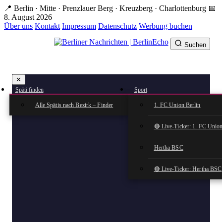
Zum
📍 Berlin · Mitte · Prenzlauer Berg · Kreuzberg · Charlottenburg
📅
Hauptinhalt
8. August 2026
springen
Über uns
Kontakt
Impressum
Datenschutz
Werbung buchen
Suchen
BerlinEcho – Zur Startseite
✕
rkte
Späti finden
Sport
n
Alle Spätis nach Bezirk – Finder
1. FC Union Berlin
🔴 Live-Ticker: 1. FC Union
Hertha BSC
🔴 Live-Ticker: Hertha BSC