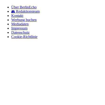
Über BerlinEcho
👥 Redaktionsteam
Kontakt
Werbung buchen
Mediadaten
Impressum
Datenschutz
Cookie-Richtlinie
© 2026 BerlinEcho · Maik Möhring Media
Impressum
Datenschutz
Kontakt
Über BerlinEcho