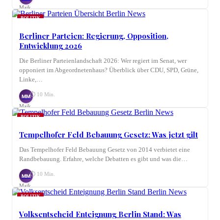
Maik
Möhring
POLITIK
Berliner Parteien: Regierung, Opposition,
Entwicklung 2026
Die Berliner Parteienlandschaft 2026: Wer regiert im Senat, wer
opponiert im Abgeordnetenhaus? Überblick über CDU, SPD, Grüne,
Linke,…
⏱ 10 Min.
MM
Maik
Möhring
POLITIK
Tempelhofer Feld Bebauung Gesetz: Was jetzt gilt
Das Tempelhofer Feld Bebauung Gesetz von 2014 verbietet eine
Randbebauung. Erfahre, welche Debatten es gibt und was die…
⏱ 10 Min.
MM
Maik
Möhring
POLITIK
Volksentscheid Enteignung Berlin Stand: Was