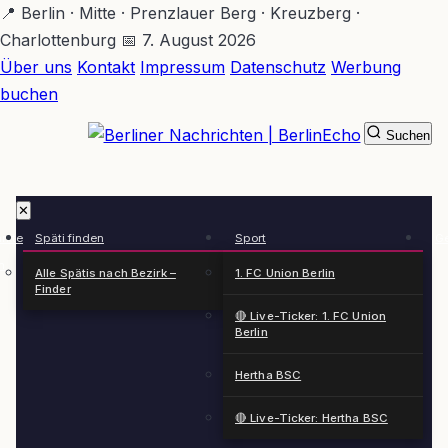
Zum
📍 Berlin · Mitte · Prenzlauer Berg · Kreuzberg ·
Hauptinhalt
Charlottenburg
📅 7. August 2026
springen
Über uns
Kontakt
Impressum
Datenschutz
Werbung
buchen
Suchen
BerlinEcho – Zur Startseite
✕
rkte
Späti finden
Sport
Ge
n
Alle Spätis nach Bezirk –
1. FC Union Berlin
Finder
🔴 Live-Ticker: 1. FC Union
Berlin
Hertha BSC
🔴 Live-Ticker: Hertha BSC