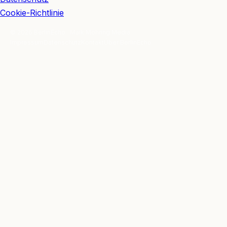
Cookie-Richtlinie
© 2026 BerlinEcho · Maik Möhring Media
Impressum
Datenschutz
Kontakt
Über BerlinEcho