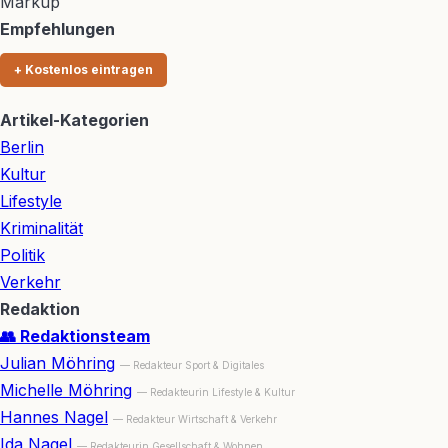
Markup
Empfehlungen
+ Kostenlos eintragen
Artikel-Kategorien
Berlin
Kultur
Lifestyle
Kriminalität
Politik
Verkehr
Redaktion
👥 Redaktionsteam
Julian Möhring
— Redakteur Sport & Digitales
Michelle Möhring
— Redakteurin Lifestyle & Kultur
Hannes Nagel
— Redakteur Wirtschaft & Verkehr
Ida Nagel
— Redakteurin Gesellschaft & Wohnen