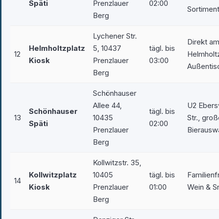
Späti
Prenzlauer
02:00
Sortimen
Berg
Lychener Str.
Direkt a
Helmholtzplatz
5, 10437
tägl. bis
12
Helmholtz
Kiosk
Prenzlauer
03:00
Außentis
Berg
Schönhauser
Allee 44,
U2 Ebers
Schönhauser
tägl. bis
13
10435
Str., gro
Späti
02:00
Prenzlauer
Bierausw
Berg
Kollwitzstr. 35,
Kollwitzplatz
10405
tägl. bis
Familienf
14
Kiosk
Prenzlauer
01:00
Wein & S
Berg