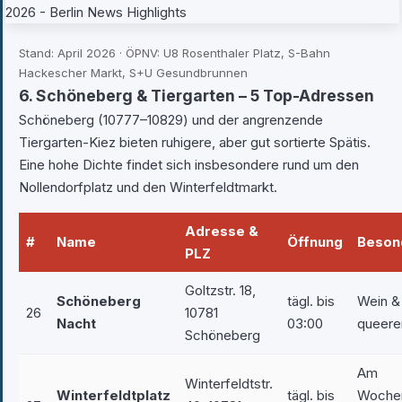
Stand: April 2026 · ÖPNV: U8 Rosenthaler Platz, S-Bahn
Hackescher Markt, S+U Gesundbrunnen
6. Schöneberg & Tiergarten – 5 Top-Adressen
Schöneberg (10777–10829) und der angrenzende
Tiergarten-Kiez bieten ruhigere, aber gut sortierte Spätis.
Eine hohe Dichte findet sich insbesondere rund um den
Nollendorfplatz und den Winterfeldtmarkt.
Adresse &
#
Name
Öffnung
Beson
PLZ
Goltzstr. 18,
Schöneberg
tägl. bis
Wein & 
26
10781
Nacht
03:00
queere
Schöneberg
Am
Winterfeldtstr.
Winterfeldtplatz
tägl. bis
Woche