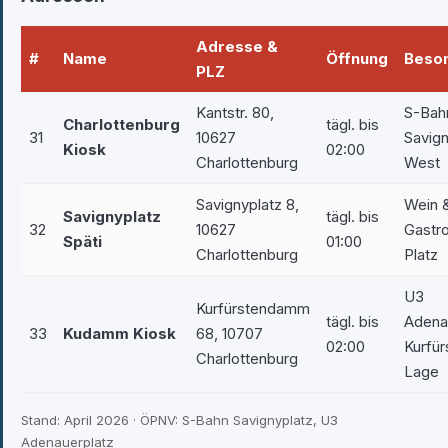
Adresse &
#
Name
Öffnung
Beson
PLZ
Kantstr. 80,
S-Bah
Charlottenburg
tägl. bis
31
10627
Savign
Kiosk
02:00
Charlottenburg
West
Savignyplatz 8,
Wein 
Savignyplatz
tägl. bis
32
10627
Gastr
Späti
01:00
Charlottenburg
Platz
U3
Kurfürstendamm
tägl. bis
Adena
33
Kudamm Kiosk
68, 10707
02:00
Kurfü
Charlottenburg
Lage
Stand: April 2026 · ÖPNV: S-Bahn Savignyplatz, U3
Adenauerplatz