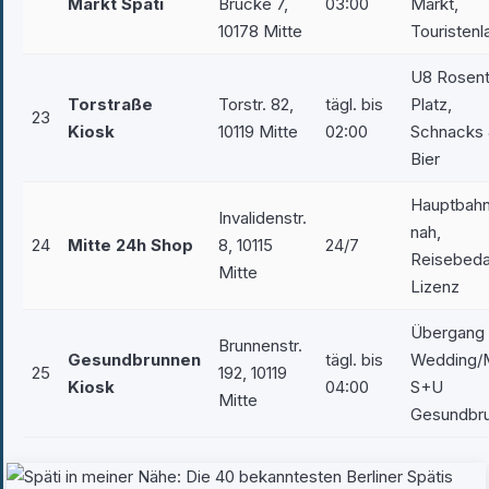
Markt Späti
Brücke 7,
03:00
Markt,
10178 Mitte
Touristenl
U8 Rosent
Torstraße
Torstr. 82,
tägl. bis
Platz,
23
Kiosk
10119 Mitte
02:00
Schnacks
Bier
Hauptbahn
Invalidenstr.
nah,
24
Mitte 24h Shop
8, 10115
24/7
Reisebeda
Mitte
Lizenz
Übergang
Brunnenstr.
Gesundbrunnen
tägl. bis
Wedding/M
25
192, 10119
Kiosk
04:00
S+U
Mitte
Gesundbr