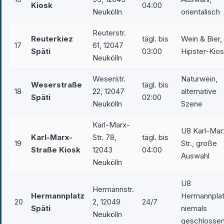
Kiosk
04:00
Neukölln
orientalisch
Reuterstr.
Reuterkiez
tägl. bis
Wein & Bier,
17
61, 12047
Späti
03:00
Hipster-Kio
Neukölln
Weserstr.
Naturwein,
Weserstraße
tägl. bis
18
22, 12047
alternative
Späti
02:00
Neukölln
Szene
Karl-Marx-
U8 Karl-Mar
Karl-Marx-
Str. 78,
tägl. bis
19
Str., große
Straße Kiosk
12043
04:00
Auswahl
Neukölln
U8
Hermannstr.
Hermannplatz
Hermannplat
20
2, 12049
24/7
Späti
niemals
Neukölln
geschlosse