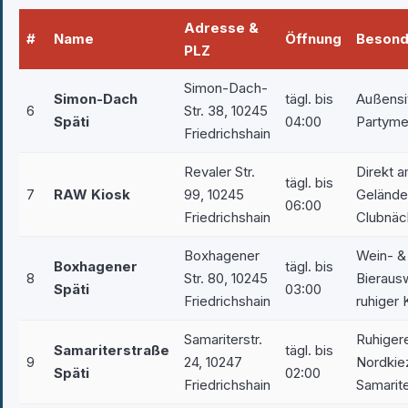
Adresse &
#
Name
Öffnung
Besond
PLZ
Simon-Dach-
Simon-Dach
tägl. bis
Außensi
6
Str. 38, 10245
Späti
04:00
Partyme
Friedrichshain
Revaler Str.
Direkt 
tägl. bis
7
RAW Kiosk
99, 10245
Gelände
06:00
Friedrichshain
Clubnäc
Boxhagener
Wein- &
Boxhagener
tägl. bis
8
Str. 80, 10245
Bieraus
Späti
03:00
Friedrichshain
ruhiger 
Samariterstr.
Ruhiger
Samariterstraße
tägl. bis
9
24, 10247
Nordkie
Späti
02:00
Friedrichshain
Samarite