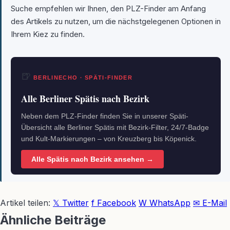
Suche empfehlen wir Ihnen, den PLZ-Finder am Anfang
des Artikels zu nutzen, um die nächstgelegenen Optionen in
Ihrem Kiez zu finden.
🍺
BERLINECHO · SPÄTI-FINDER
Alle Berliner Spätis nach Bezirk
Neben dem PLZ-Finder finden Sie in unserer Späti-
Übersicht alle Berliner Spätis mit Bezirk-Filter, 24/7-Badge
und Kult-Markierungen – von Kreuzberg bis Köpenick.
Alle Spätis nach Bezirk ansehen →
Artikel teilen:
𝕏 Twitter
f Facebook
W WhatsApp
✉ E-Mail
Ähnliche Beiträge