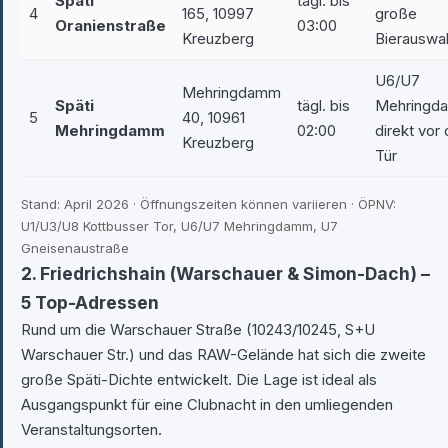
Späti
tägl. bis
4
165, 10997
große
Oranienstraße
03:00
Kreuzberg
Bierauswa
U6/U7
Mehringdamm
Späti
tägl. bis
Mehringd
5
40, 10961
Mehringdamm
02:00
direkt vor 
Kreuzberg
Tür
Stand: April 2026 · Öffnungszeiten können variieren · ÖPNV:
U1/U3/U8 Kottbusser Tor, U6/U7 Mehringdamm, U7
Gneisenaustraße
2. Friedrichshain (Warschauer & Simon-Dach) –
5 Top-Adressen
Rund um die Warschauer Straße (10243/10245, S+U
Warschauer Str.) und das RAW-Gelände hat sich die zweite
große Späti-Dichte entwickelt. Die Lage ist ideal als
Ausgangspunkt für eine Clubnacht in den umliegenden
Veranstaltungsorten.