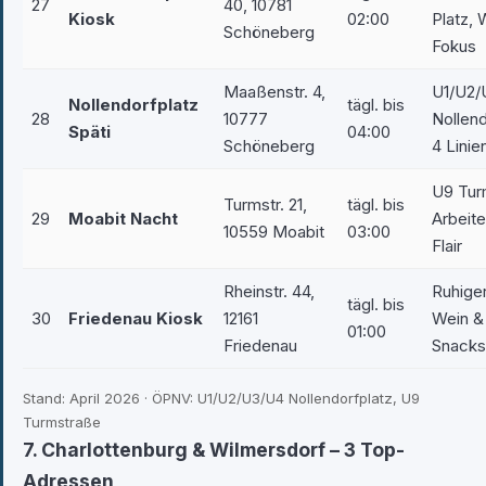
27
40, 10781
Kiosk
02:00
Platz, 
Schöneberg
Fokus
Maaßenstr. 4,
U1/U2/
Nollendorfplatz
tägl. bis
28
10777
Nollend
Späti
04:00
Schöneberg
4 Linie
U9 Tur
Turmstr. 21,
tägl. bis
29
Moabit Nacht
Arbeite
10559 Moabit
03:00
Flair
Rheinstr. 44,
Ruhiger
tägl. bis
30
Friedenau Kiosk
12161
Wein & 
01:00
Friedenau
Snacks
Stand: April 2026 · ÖPNV: U1/U2/U3/U4 Nollendorfplatz, U9
Turmstraße
7. Charlottenburg & Wilmersdorf – 3 Top-
Adressen