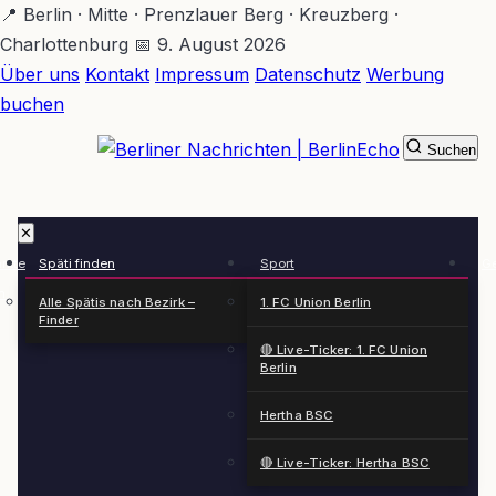
Zum
📍 Berlin · Mitte · Prenzlauer Berg · Kreuzberg ·
Hauptinhalt
Charlottenburg
📅 9. August 2026
springen
Über uns
Kontakt
Impressum
Datenschutz
Werbung
buchen
Suchen
BerlinEcho – Zur Startseite
✕
rkte
Späti finden
Sport
Ge
n
Alle Spätis nach Bezirk –
1. FC Union Berlin
Finder
🔴 Live-Ticker: 1. FC Union
Berlin
Hertha BSC
🔴 Live-Ticker: Hertha BSC