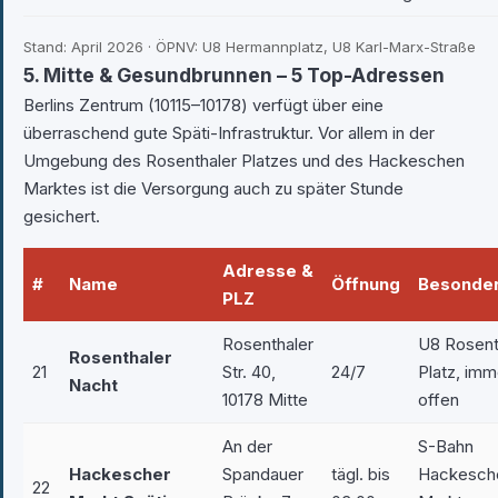
Stand: April 2026 · ÖPNV: U8 Hermannplatz, U8 Karl-Marx-Straße
5. Mitte & Gesundbrunnen – 5 Top-Adressen
Berlins Zentrum (10115–10178) verfügt über eine
überraschend gute Späti-Infrastruktur. Vor allem in der
Umgebung des Rosenthaler Platzes und des Hackeschen
Marktes ist die Versorgung auch zu später Stunde
gesichert.
Adresse &
#
Name
Öffnung
Besonder
PLZ
Rosenthaler
U8 Rosent
Rosenthaler
21
Str. 40,
24/7
Platz, imm
Nacht
10178 Mitte
offen
An der
S-Bahn
Hackescher
Spandauer
tägl. bis
Hackesch
22