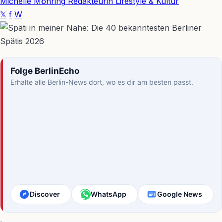
Michelle Möhring
Redakteurin Lifestyle & Kultur
𝕏
f
W
Folge BerlinEcho
Erhalte alle Berlin-News dort, wo es dir am besten passt.
Discover
WhatsApp
Google News