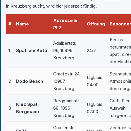
in Kreuzberg sucht, wird hier jederzeit fündig.
Adresse &
#
Name
Öffnung
Besonder
PLZ
Berlins
Adalbertstr.
berühmtes
1
Späti am Kotti
96, 10999
24/7
Späti, dire
Kreuzberg
der Hochb
Graefestr. 24,
Strandstuh
tägl. bis
2
Dodo Beach
10967
Atmosphär
04:00
Kreuzberg
Sommerga
Bergmannstr.
Craft-Bier
Kiez Späti
tägl. bis
3
68, 10961
Auswahl,
Bergmann
02:00
Kreuzberg
ruhigere 
Oranienstr.
Zentrale L