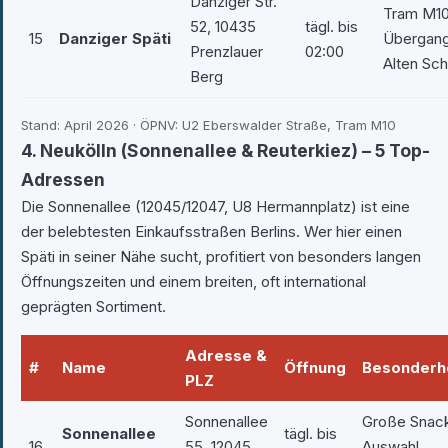
Danziger Str.
Tram M10
52, 10435
tägl. bis
15
Danziger Späti
Übergang
Prenzlauer
02:00
Alten Sc
Berg
Stand: April 2026 · ÖPNV: U2 Eberswalder Straße, Tram M10
4. Neukölln (Sonnenallee & Reuterkiez) – 5 Top-
Adressen
Die Sonnenallee (12045/12047, U8 Hermannplatz) ist eine
der belebtesten Einkaufsstraßen Berlins. Wer hier einen
Späti in seiner Nähe sucht, profitiert von besonders langen
Öffnungszeiten und einem breiten, oft international
geprägten Sortiment.
Adresse &
#
Name
Öffnung
Besonderh
PLZ
Sonnenallee
Große Snac
Sonnenallee
tägl. bis
16
55, 12045
Auswahl,