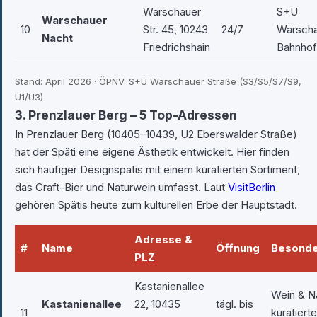
Warschauer
S+U
Warschauer
10
Str. 45, 10243
24/7
Warschau
Nacht
Friedrichshain
Bahnho
Stand: April 2026 · ÖPNV: S+U Warschauer Straße (S3/S5/S7/S9,
U1/U3)
3. Prenzlauer Berg – 5 Top-Adressen
In Prenzlauer Berg (10405–10439, U2 Eberswalder Straße)
hat der Späti eine eigene Ästhetik entwickelt. Hier finden
sich häufiger Designspätis mit einem kuratierten Sortiment,
das Craft-Bier und Naturwein umfasst. Laut
VisitBerlin
gehören Spätis heute zum kulturellen Erbe der Hauptstadt.
Adresse &
#
Name
Öffnung
Besonde
PLZ
Kastanienallee
Wein & N
Kastanienallee
22, 10435
tägl. bis
11
kuratiert