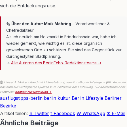
sich die Entdeckungsreise.
🗞
Über den Autor: Maik Möhring
– Verantwortlicher &
Chefredakteur
Als ich neulich am Holzmarkt in Friedrichshain war, habe ich
wieder gemerkt, wie wichtig es ist, diese organisch
gewachsenen Orte zu schätzen. Sie sind das Gegenstück zur
durchgestylten Stadtplanung.
→
Alle Autoren des BerlinEcho-Redaktionsteams →
🤖
Dieser Artikel entstand mit Unterstützung von Künstlicher Intelligenz (KI). Angaben
basieren auf verfügbaren Quellen zum Zeitpunkt der Erstellung. Für Korrekturen oder
Hinweise:
Kontakt zur Redaktion →
ausflugstipps-berlin
berlin kultur
Berlin Lifestyle
Berliner
Bezirke
Artikel teilen:
𝕏 Twitter
f Facebook
W WhatsApp
✉ E-Mail
Ähnliche Beiträge