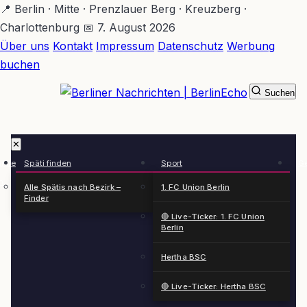
Zum
📍 Berlin · Mitte · Prenzlauer Berg · Kreuzberg ·
Hauptinhalt
Charlottenburg
📅 7. August 2026
springen
Über uns
Kontakt
Impressum
Datenschutz
Werbung
buchen
Suchen
BerlinEcho – Zur Startseite
✕
rkte
Späti finden
Sport
Ge
n
Alle Spätis nach Bezirk –
1. FC Union Berlin
Finder
🔴 Live-Ticker: 1. FC Union
Berlin
Hertha BSC
🔴 Live-Ticker: Hertha BSC