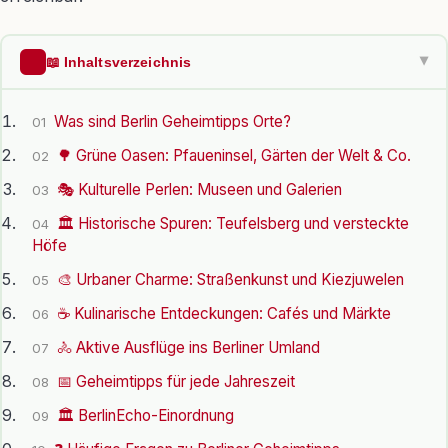
📖 Inhaltsverzeichnis
▶
Was sind Berlin Geheimtipps Orte?
01
🌳 Grüne Oasen: Pfaueninsel, Gärten der Welt & Co.
02
🎭 Kulturelle Perlen: Museen und Galerien
03
🏛️ Historische Spuren: Teufelsberg und versteckte
04
Höfe
🎨 Urbaner Charme: Straßenkunst und Kiezjuwelen
05
☕ Kulinarische Entdeckungen: Cafés und Märkte
06
🚴 Aktive Ausflüge ins Berliner Umland
07
📅 Geheimtipps für jede Jahreszeit
08
🏛️ BerlinEcho-Einordnung
09