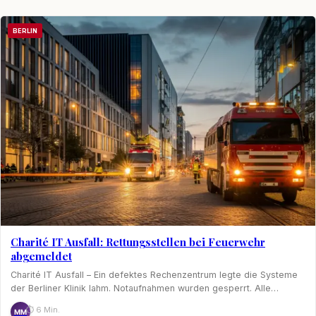
BERLIN
Charité IT Ausfall: Rettungsstellen bei Feuerwehr
abgemeldet
Charité IT Ausfall – Ein defektes Rechenzentrum legte die Systeme
der Berliner Klinik lahm. Notaufnahmen wurden gesperrt. Alle…
⏱ 6 Min.
MM