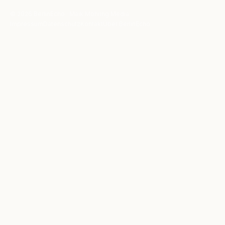
© 2026 BerlinEcho · Maik Möhring Media
Impressum
Datenschutz
Kontakt
Über BerlinEcho