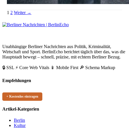
Parfum Automat Berlin Kreuzberg: 2 Euro für den schnellen Duft
Seitennummerierung
Link
1
2
Weiter →
der
Beiträge
BerlinEcho – Zur Startseite
Unabhängige Berliner Nachrichten aus Politik, Kriminalität,
Wirtschaft und Sport. BerlinEcho berichtet täglich über das, was die
Hauptstadt bewegt – schnell, präzise, mit echtem Berliner Bezug.
🔒 SSL
⚡ Core Web Vitals
📱 Mobile First
🔎 Schema Markup
Empfehlungen
+ Kostenlos eintragen
Artikel-Kategorien
Berlin
Kultur