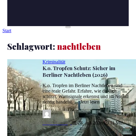
Start
Schlagwort:
nachtleben
Kriminalität
K.o. Tropfen Schutz: Sicher im
Berliner Nachtleben (2026)
K.o. Tropfen im Berliner Nachtleben sind
eine reale Gefahr. Erfahre, wie du dich
schützt, Warnsignale erkennst und im Notfall
richtig handelst. → Jetzt lesen
Maik Möhring
📅 28. Juli 2026
⏱ 11 Min.