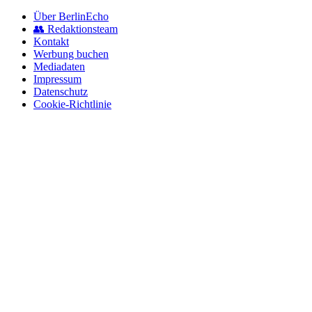
Über BerlinEcho
👥 Redaktionsteam
Kontakt
Werbung buchen
Mediadaten
Impressum
Datenschutz
Cookie-Richtlinie
© 2026 BerlinEcho · Maik Möhring Media
Impressum
Datenschutz
Kontakt
Über BerlinEcho