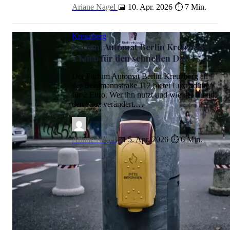
Ariane Nagel
📅 10. Apr. 2026
⏱ 7 Min.
Kreuzberg
Parfum Automat Berlin Kreuzberg:
2 Euro für den schnellen Duft
Der Parfum Automat Berlin Kreuzberg an
der Bergmannstraße 112 bietet Luxusdüfte
für 2 Euro. Wer ihn nutzt und wie der Trend
den Kiez verändert.…
Ariane Nagel
📅 5. Apr. 2026
⏱ 6 Min.