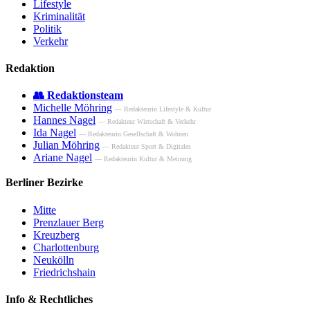
Lifestyle
Kriminalität
Politik
Verkehr
Redaktion
👥 Redaktionsteam
Michelle Möhring
— Redakteurin Lifestyle & Kultur
Hannes Nagel
— Redakteur Wirtschaft & Verkehr
Ida Nagel
— Redakteurin Gesellschaft & Wohnen
Julian Möhring
— Redakteur Sport & Digitales
Ariane Nagel
— Redakteurin Kultur & Meinung
Berliner Bezirke
Mitte
Prenzlauer Berg
Kreuzberg
Charlottenburg
Neukölln
Friedrichshain
Info & Rechtliches