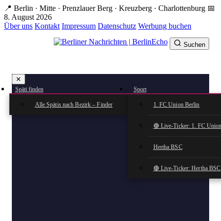
Zum
📍 Berlin · Mitte · Prenzlauer Berg · Kreuzberg · Charlottenburg
📅
Hauptinhalt
8. August 2026
springen
Über uns
Kontakt
Impressum
Datenschutz
Werbung buchen
Suchen
BerlinEcho – Zur Startseite
✕
rkte
Späti finden
Sport
n
Alle Spätis nach Bezirk – Finder
1. FC Union Berlin
🔴 Live-Ticker: 1. FC Union
Hertha BSC
🔴 Live-Ticker: Hertha BSC