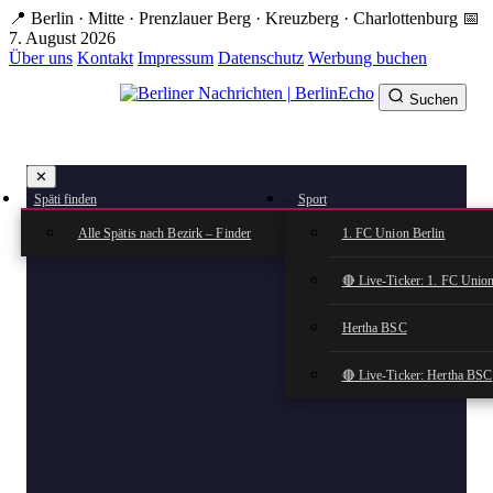
Zum
📍 Berlin · Mitte · Prenzlauer Berg · Kreuzberg · Charlottenburg
📅
Hauptinhalt
7. August 2026
springen
Über uns
Kontakt
Impressum
Datenschutz
Werbung buchen
Suchen
BerlinEcho – Zur Startseite
✕
rkte
Späti finden
Sport
n
Alle Spätis nach Bezirk – Finder
1. FC Union Berlin
🔴 Live-Ticker: 1. FC Union
Hertha BSC
🔴 Live-Ticker: Hertha BSC