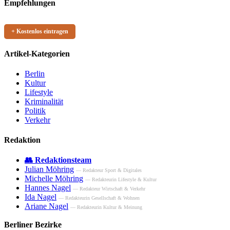
Empfehlungen
+ Kostenlos eintragen
Artikel-Kategorien
Berlin
Kultur
Lifestyle
Kriminalität
Politik
Verkehr
Redaktion
👥 Redaktionsteam
Julian Möhring
— Redakteur Sport & Digitales
Michelle Möhring
— Redakteurin Lifestyle & Kultur
Hannes Nagel
— Redakteur Wirtschaft & Verkehr
Ida Nagel
— Redakteurin Gesellschaft & Wohnen
Ariane Nagel
— Redakteurin Kultur & Meinung
Berliner Bezirke