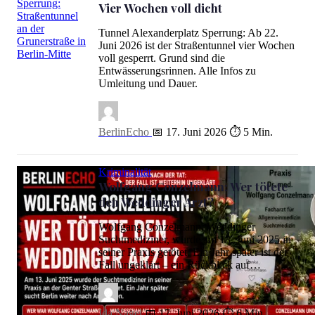
Vier Wochen voll dicht
Tunnel Alexanderplatz Sperrung: Ab 22.
Juni 2026 ist der Straßentunnel vier Wochen
voll gesperrt. Grund sind die
Tunnel Alexanderplatz Sperrung: Vier Wochen voll dicht
Entwässerungsrinnen. Alle Infos zu
Umleitung und Dauer.
BerlinEcho
📅 17. Juni 2026
⏱ 5 Min.
Kriminalität
Wolfgang Conzelmann: Wer tötete
den Weddinger Arzt?
Wolfgang Conzelmann, Weddinger
Suchtmediziner, wurde am 13. Juni 2025 in
seiner Praxis getötet. Ein Jahr später ist der
Fall ungeklärt – ein Rückblick auf…
Ida Nagel
📅 17. Juni 2026
⏱ 6 Min.