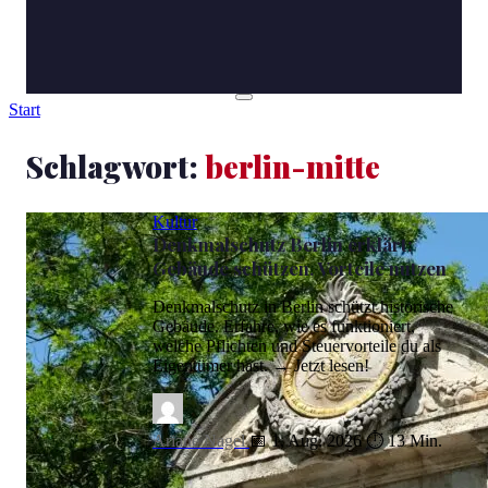
Start
Schlagwort:
berlin-mitte
Kultur
Denkmalschutz Berlin erklärt:
Gebäude schützen, Vorteile nutzen
Denkmalschutz in Berlin schützt historische
Gebäude. Erfahre, wie es funktioniert,
welche Pflichten und Steuervorteile du als
Eigentümer hast. → Jetzt lesen!
Ariane Nagel
📅 1. Aug. 2026
⏱ 13 Min.