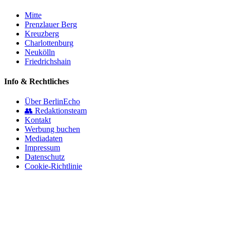
Mitte
Prenzlauer Berg
Kreuzberg
Charlottenburg
Neukölln
Friedrichshain
Info & Rechtliches
Über BerlinEcho
👥 Redaktionsteam
Kontakt
Werbung buchen
Mediadaten
Impressum
Datenschutz
Cookie-Richtlinie
© 2026 BerlinEcho · Maik Möhring Media
Impressum
Datenschutz
Kontakt
Über BerlinEcho