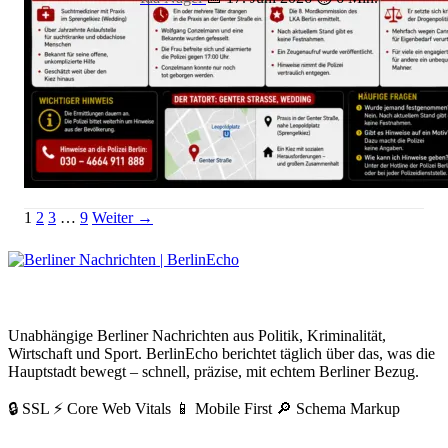
Wolfgang Conzelmann: Wer tötete den Weddinger Arzt?
Seitennummerierung
Link
Link
Link
1
2
3
…
9
Weiter →
der
Beiträge
BerlinEcho – Zur Startseite
Unabhängige Berliner Nachrichten aus Politik, Kriminalität,
Wirtschaft und Sport. BerlinEcho berichtet täglich über das, was die
Hauptstadt bewegt – schnell, präzise, mit echtem Berliner Bezug.
🔒 SSL
⚡ Core Web Vitals
📱 Mobile First
🔎 Schema Markup