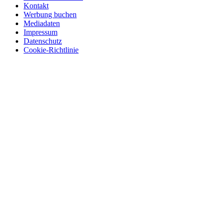
Kontakt
Werbung buchen
Mediadaten
Impressum
Datenschutz
Cookie-Richtlinie
© 2026 BerlinEcho · Maik Möhring Media
Impressum
Datenschutz
Kontakt
Über BerlinEcho