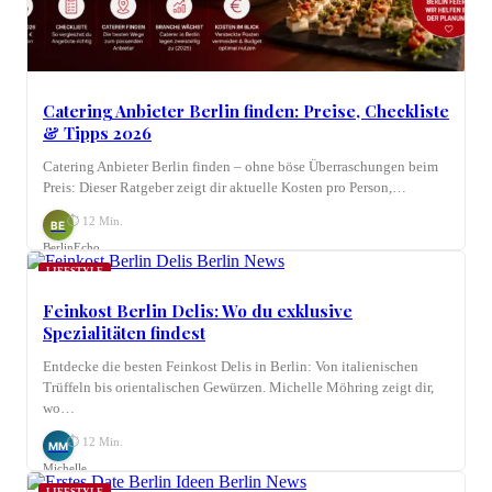
Catering Anbieter Berlin finden: Preise, Checkliste
& Tipps 2026
Catering Anbieter Berlin finden – ohne böse Überraschungen beim
Preis: Dieser Ratgeber zeigt dir aktuelle Kosten pro Person,…
⏱ 12 Min.
BE
BerlinEcho
LIFESTYLE
Feinkost Berlin Delis: Wo du exklusive
Spezialitäten findest
Entdecke die besten Feinkost Delis in Berlin: Von italienischen
Trüffeln bis orientalischen Gewürzen. Michelle Möhring zeigt dir,
wo…
⏱ 12 Min.
MM
Michelle
Möhring