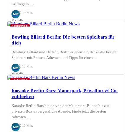
Grillregeln. →
⏱ 14 Min.
MM
Michelle
Möhring
LIFESTYLE
Bowling Billard Berlin: Die besten Spielbars für
dich
Bowling, Billard und Darts in Berlin erleben: Entdecke die besten
Spielbars mit Preisen, Adressen und Tipps für einen…
⏱ 12 Min.
MM
Michelle
Möhring
LIFESTYLE
Karaoke Berlin Bars: Mauerpark, Privatbox & Co.
entdecken
Karaoke Berlin Bars bieten von der Mauerpark-Bühne bis zur
privaten Box unvergessliche Abende. Finde jetzt die besten
Adressen…
⏱ 10 Min.
MM