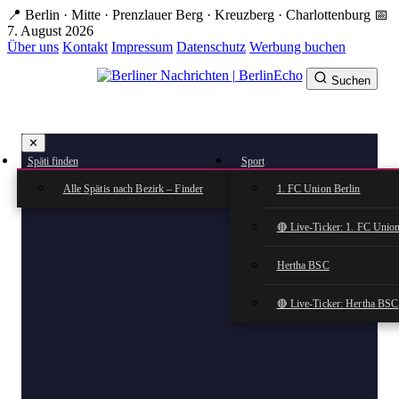
Zum
📍 Berlin · Mitte · Prenzlauer Berg · Kreuzberg · Charlottenburg
📅
Hauptinhalt
7. August 2026
springen
Über uns
Kontakt
Impressum
Datenschutz
Werbung buchen
Suchen
BerlinEcho – Zur Startseite
✕
rkte
Späti finden
Sport
n
Alle Spätis nach Bezirk – Finder
1. FC Union Berlin
🔴 Live-Ticker: 1. FC Union
Hertha BSC
🔴 Live-Ticker: Hertha BSC