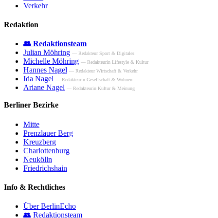
Verkehr
Redaktion
👥 Redaktionsteam
Julian Möhring
— Redakteur Sport & Digitales
Michelle Möhring
— Redakteurin Lifestyle & Kultur
Hannes Nagel
— Redakteur Wirtschaft & Verkehr
Ida Nagel
— Redakteurin Gesellschaft & Wohnen
Ariane Nagel
— Redakteurin Kultur & Meinung
Berliner Bezirke
Mitte
Prenzlauer Berg
Kreuzberg
Charlottenburg
Neukölln
Friedrichshain
Info & Rechtliches
Über BerlinEcho
👥 Redaktionsteam