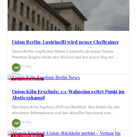
Union Berlin: Lustrinelli wird neuer Cheftrainer
Union Berlin verpflichtet Mauro Lustrinelli als neuen Trainer.
Präsident Zingler erklärt den Wechsel und den neuen Weg der…
⏱ 6 Min.
JM
Julian
Möhring
1. FC UNION BERLIN
Union Köln Ergebnis: 2:2-Wahnsinn rettet Punkt im
Abstiegskampf
Das Union Köln Ergebnis 2026 im Überblick. Hier finden Sie alle
relevanten Informationen und den aktuellen Spielstand zum…
⏱ 8 Min.
JM
Julian
Möhring
1. FC UNION BERLIN