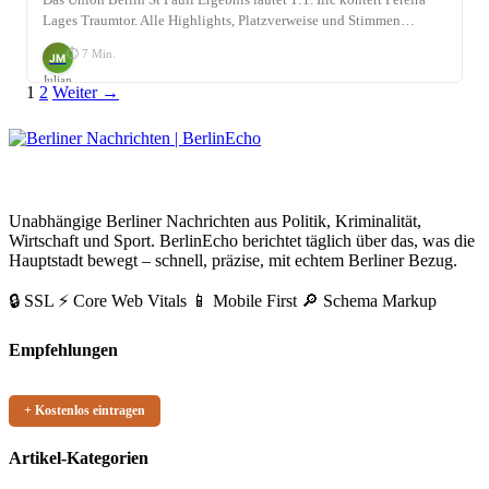
Das Union Berlin St Pauli Ergebnis lautet 1:1. Ilić kontert Pereira
Lages Traumtor. Alle Highlights, Platzverweise und Stimmen…
⏱ 7 Min.
JM
Julian
Seitennummerierung
Link
1
2
Weiter →
Möhring
der
Beiträge
BerlinEcho – Zur Startseite
Unabhängige Berliner Nachrichten aus Politik, Kriminalität,
Wirtschaft und Sport. BerlinEcho berichtet täglich über das, was die
Hauptstadt bewegt – schnell, präzise, mit echtem Berliner Bezug.
🔒 SSL
⚡ Core Web Vitals
📱 Mobile First
🔎 Schema Markup
Empfehlungen
+ Kostenlos eintragen
Artikel-Kategorien