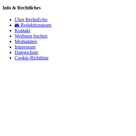
Info & Rechtliches
Über BerlinEcho
👥 Redaktionsteam
Kontakt
Werbung buchen
Mediadaten
Impressum
Datenschutz
Cookie-Richtlinie
© 2026 BerlinEcho · Maik Möhring Media
Impressum
Datenschutz
Kontakt
Über BerlinEcho