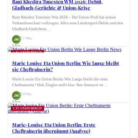
Rani Khedira Tunesien WM 2026: Debüt,
Gladbach-Gerüchte & Union-Krise
Rani Khedira Tunesien Wm 2026 – Der Union-Profi hat seinen
Verbandswechsel vollzogen. Alles zum Länderspiel-Debüt und den
Gladbach-Gerüchten.…
⏱ 7 Min.
JM
Julian
Möhring
1. FC UNION BERLIN
Marie Louise Eta Union Berlin: Wie lange bleibt
sie Cheftrainerin?
Marie Louise Eta Union Berlin Wie Lange bleibt die erste
Cheftrainerin? Dirk Zingler stellt klar: Ihre Amtszeit ist…
⏱ 9 Min.
JM
Julian
Möhring
1. FC UNION BERLIN
Marie-Louise Eta Union Berlin: Erste
Cheftrainerin übernimmt (Analyse)