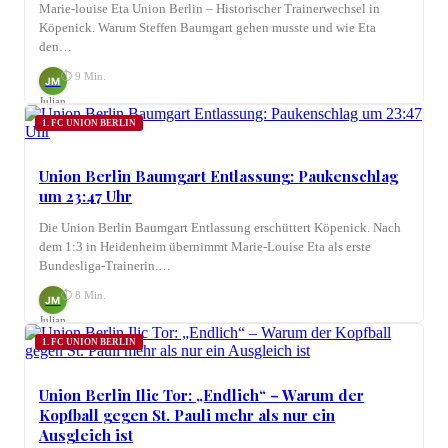
Marie-louise Eta Union Berlin – Historischer Trainerwechsel in
Köpenick. Warum Steffen Baumgart gehen musste und wie Eta
den…
⏱ 9 Min.
JM
Julian
Möhring
1. FC UNION BERLIN
Union Berlin Baumgart Entlassung: Paukenschlag
um 23:47 Uhr
Die Union Berlin Baumgart Entlassung erschüttert Köpenick. Nach
dem 1:3 in Heidenheim übernimmt Marie-Louise Eta als erste
Bundesliga-Trainerin.…
⏱ 8 Min.
JM
Julian
Möhring
1. FC UNION BERLIN
Union Berlin Ilic Tor: „Endlich“ – Warum der
Kopfball gegen St. Pauli mehr als nur ein
Ausgleich ist