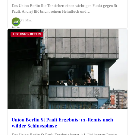
Das Union Berlin Ilic Tor sichert einen wichtigen Punkt gegen St.
Pauli. Andrej Ilić bricht seinen Heimfluch und…
⏱ 9 Min.
JM
Julian
Möhring
1. FC UNION BERLIN
Union Berlin St Pauli Ergebnis: 1:1-Remis nach
wilder Schlussphase