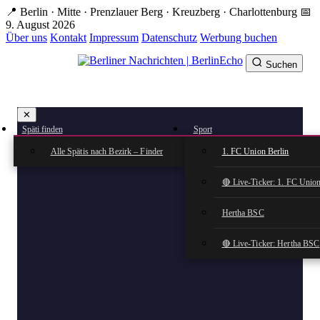
Zum
📍 Berlin · Mitte · Prenzlauer Berg · Kreuzberg · Charlottenburg
📅
Hauptinhalt
9. August 2026
springen
Über uns
Kontakt
Impressum
Datenschutz
Werbung buchen
Suchen
BerlinEcho – Zur Startseite
✕
rkte
Späti finden
Sport
n
Alle Spätis nach Bezirk – Finder
1. FC Union Berlin
🔴 Live-Ticker: 1. FC Union
Hertha BSC
🔴 Live-Ticker: Hertha BSC