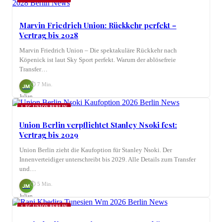
Marvin Friedrich Union: Rückkehr perfekt –
Vertrag bis 2028
Marvin Friedrich Union – Die spektakuläre Rückkehr nach
Köpenick ist laut Sky Sport perfekt. Warum der ablösefreie
Transfer…
⏱ 7 Min.
JM
Julian
Möhring
1. FC UNION BERLIN
Union Berlin verpflichtet Stanley Nsoki fest:
Vertrag bis 2029
Union Berlin zieht die Kaufoption für Stanley Nsoki. Der
Innenverteidiger unterschreibt bis 2029. Alle Details zum Transfer
und…
⏱ 5 Min.
JM
Julian
Möhring
1. FC UNION BERLIN