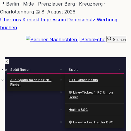
Zum
📍 Berlin · Mitte · Prenzlauer Berg · Kreuzberg ·
Hauptinhalt
Charlottenburg
📅 8. August 2026
springen
Über uns
Kontakt
Impressum
Datenschutz
Werbung
buchen
Suchen
BerlinEcho – Zur Startseite
✕
rkte
Späti finden
Sport
Ge
n
Alle Spätis nach Bezirk –
1. FC Union Berlin
Finder
🔴 Live-Ticker: 1. FC Union
Berlin
Hertha BSC
🔴 Live-Ticker: Hertha BSC