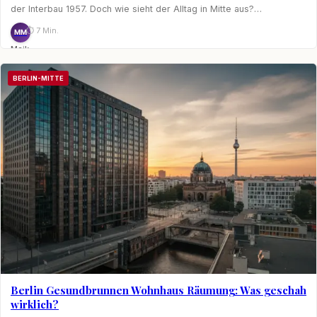
der Interbau 1957. Doch wie sieht der Alltag in Mitte aus?…
⏱ 7 Min.
MM
Maik
Möhring
BERLIN-MITTE
Berlin Gesundbrunnen Wohnhaus Räumung: Was geschah
wirklich?