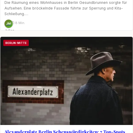
Die Räumung eines Wohnhauses in Berlin Gesundbrunnen sorgte für
Aufsehen. Eine bröckelnde Fassade führte zur Sperrung und Kita-
Schließung.…
⏱ 8 Min.
JM
Julian
Möhring
BERLIN-MITTE
Alexanderplatz Berlin Sehenswürdigkeiten: 7 Top-Spots