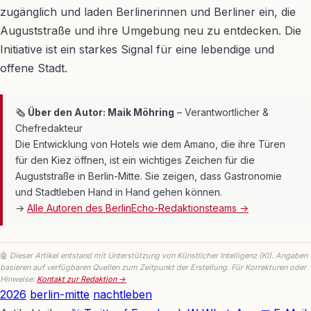
zugänglich und laden Berlinerinnen und Berliner ein, die
Auguststraße und ihre Umgebung neu zu entdecken. Die
Initiative ist ein starkes Signal für eine lebendige und
offene Stadt.
🗞
Über den Autor: Maik Möhring
– Verantwortlicher &
Chefredakteur
Die Entwicklung von Hotels wie dem Amano, die ihre Türen
für den Kiez öffnen, ist ein wichtiges Zeichen für die
Auguststraße in Berlin-Mitte. Sie zeigen, dass Gastronomie
und Stadtleben Hand in Hand gehen können.
→
Alle Autoren des BerlinEcho-Redaktionsteams →
🤖
Dieser Artikel entstand mit Unterstützung von Künstlicher Intelligenz (KI). Angaben
basieren auf verfügbaren Quellen zum Zeitpunkt der Erstellung. Für Korrekturen oder
Hinweise:
Kontakt zur Redaktion →
Link
2026
berlin-mitte
nachtleben