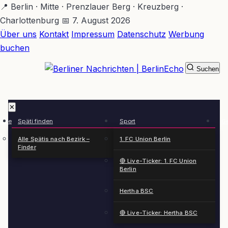
Zum
📍 Berlin · Mitte · Prenzlauer Berg · Kreuzberg ·
Hauptinhalt
Charlottenburg
📅 7. August 2026
springen
Über uns
Kontakt
Impressum
Datenschutz
Werbung
buchen
Suchen
BerlinEcho – Zur Startseite
✕
rkte
Späti finden
Sport
Ge
n
Alle Spätis nach Bezirk –
1. FC Union Berlin
Finder
🔴 Live-Ticker: 1. FC Union
Berlin
Hertha BSC
🔴 Live-Ticker: Hertha BSC