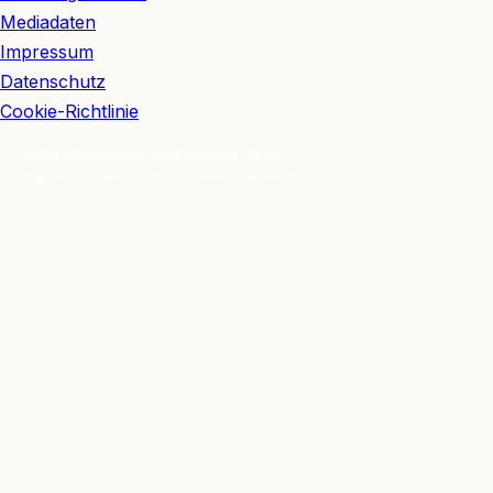
Mediadaten
Impressum
Datenschutz
Cookie-Richtlinie
© 2026 BerlinEcho · Maik Möhring Media
Impressum
Datenschutz
Kontakt
Über BerlinEcho