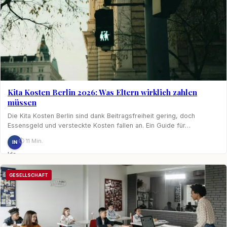
Kita Kosten Berlin 2026: Was Eltern wirklich zahlen
müssen
Die Kita Kosten Berlin sind dank Beitragsfreiheit gering, doch
Essensgeld und versteckte Kosten fallen an. Ein Guide für…
⏱ 11 Min.
IN
Ida
Nagel
GESELLSCHAFT