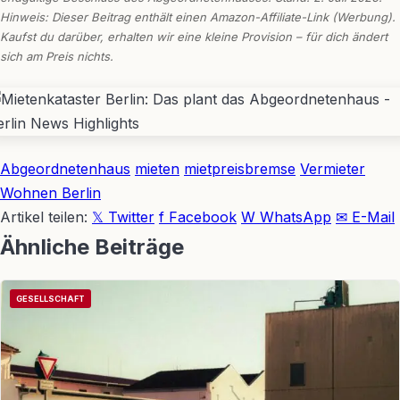
Hinweis: Dieser Beitrag enthält einen Amazon-Affiliate-Link (Werbung).
Kaufst du darüber, erhalten wir eine kleine Provision – für dich ändert
sich am Preis nichts.
Abgeordnetenhaus
mieten
mietpreisbremse
Vermieter
Wohnen Berlin
Artikel teilen:
𝕏 Twitter
f Facebook
W WhatsApp
✉ E-Mail
Ähnliche Beiträge
GESELLSCHAFT