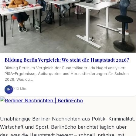
Bildung Berlin Vergleich: Wo steht die Hauptstadt 2026?
Bildung Berlin im Vergleich der Bundesländer: Ida Nagel analysiert
PISA-Ergebnisse, Abiturquoten und Herausforderungen für Schulen
2026. Was du…
⏱ 10 Min.
IN
Ida
Nagel
BerlinEcho – Zur Startseite
Unabhängige Berliner Nachrichten aus Politik, Kriminalität,
Wirtschaft und Sport. BerlinEcho berichtet täglich über
das, was die Hauptstadt bewegt – schnell, präzise, mit