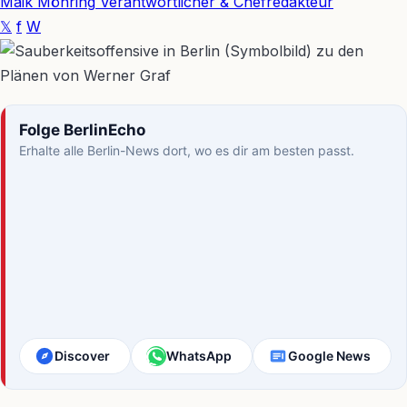
Maik Möhring
Verantwortlicher & Chefredakteur
𝕏
f
W
Folge BerlinEcho
Erhalte alle Berlin-News dort, wo es dir am besten passt.
Discover
WhatsApp
Google News