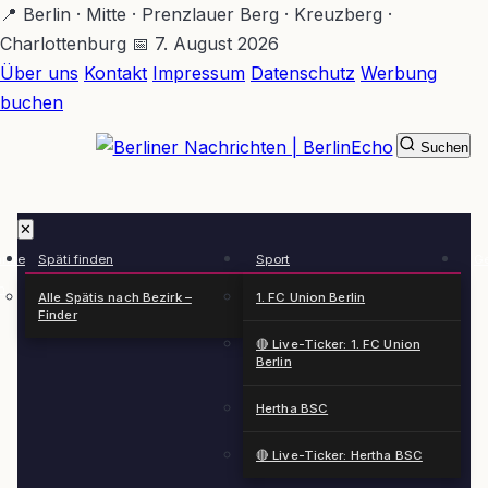
Zum
📍 Berlin · Mitte · Prenzlauer Berg · Kreuzberg ·
Hauptinhalt
Charlottenburg
📅 7. August 2026
springen
Über uns
Kontakt
Impressum
Datenschutz
Werbung
buchen
Suchen
BerlinEcho – Zur Startseite
✕
rkte
Späti finden
Sport
Ge
n
Alle Spätis nach Bezirk –
1. FC Union Berlin
Finder
🔴 Live-Ticker: 1. FC Union
Berlin
Hertha BSC
🔴 Live-Ticker: Hertha BSC