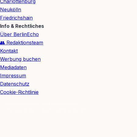
Charlottenburg
Neukölln
Friedrichshain
Info & Rechtliches
Über BerlinEcho
👥 Redaktionsteam
Kontakt
Werbung buchen
Mediadaten
Impressum
Datenschutz
Cookie-Richtlinie
© 2026 BerlinEcho · Maik Möhring Media
Impressum
Datenschutz
Kontakt
Über BerlinEcho