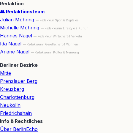
Redaktion
👥 Redaktionsteam
Julian Möhring
— Redakteur Sport & Digitales
Michelle Möhring
— Redakteurin Lifestyle & Kultur
Hannes Nagel
— Redakteur Wirtschaft & Verkehr
Ida Nagel
— Redakteurin Gesellschaft & Wohnen
Ariane Nagel
— Redakteurin Kultur & Meinung
Berliner Bezirke
Mitte
Prenzlauer Berg
Kreuzberg
Charlottenburg
Neukölln
Friedrichshain
Info & Rechtliches
Über BerlinEcho