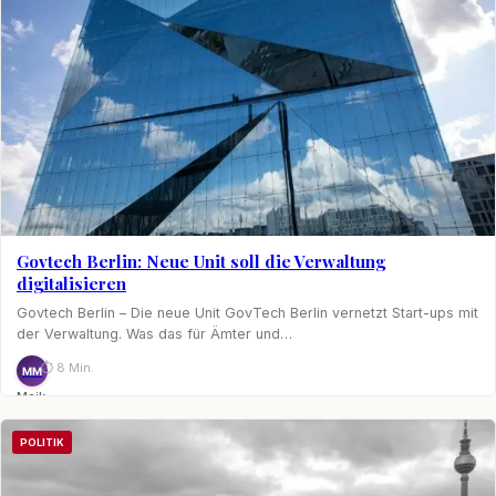
Govtech Berlin: Neue Unit soll die Verwaltung
digitalisieren
Govtech Berlin – Die neue Unit GovTech Berlin vernetzt Start-ups mit
der Verwaltung. Was das für Ämter und…
⏱ 8 Min.
MM
Maik
Möhring
POLITIK