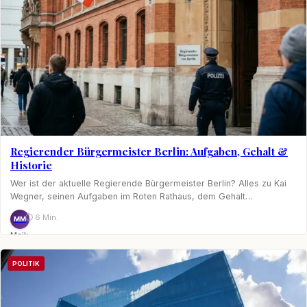
Regierender Bürgermeister Berlin: Aufgaben, Gehalt &
Historie
Wer ist der aktuelle Regierende Bürgermeister Berlin? Alles zu Kai
Wegner, seinen Aufgaben im Roten Rathaus, dem Gehalt…
⏱ 6 Min.
MM
Maik
Möhring
POLITIK