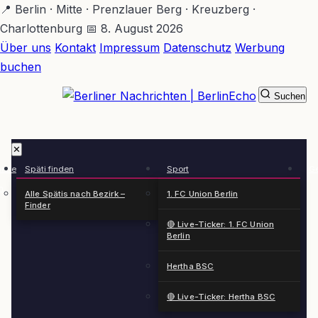
Zum
📍 Berlin · Mitte · Prenzlauer Berg · Kreuzberg ·
Hauptinhalt
Charlottenburg
📅 8. August 2026
springen
Über uns
Kontakt
Impressum
Datenschutz
Werbung
buchen
Suchen
BerlinEcho – Zur Startseite
✕
rkte
Späti finden
Sport
Ge
n
Alle Spätis nach Bezirk –
1. FC Union Berlin
Finder
🔴 Live-Ticker: 1. FC Union
Berlin
Hertha BSC
🔴 Live-Ticker: Hertha BSC