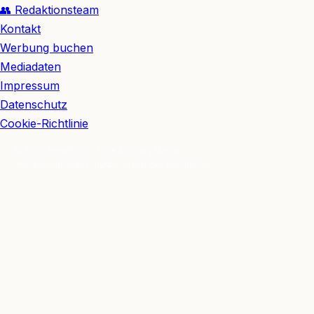
👥 Redaktionsteam
Kontakt
Werbung buchen
Mediadaten
Impressum
Datenschutz
Cookie-Richtlinie
© 2026 BerlinEcho · Maik Möhring Media
Impressum
Datenschutz
Kontakt
Über BerlinEcho