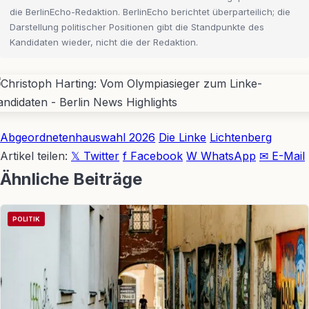
die BerlinEcho-Redaktion. BerlinEcho berichtet überparteilich; die
Darstellung politischer Positionen gibt die Standpunkte des
Kandidaten wieder, nicht die der Redaktion.
Abgeordnetenhauswahl 2026
Die Linke
Lichtenberg
Artikel teilen:
𝕏 Twitter
f Facebook
W WhatsApp
✉ E-Mail
Ähnliche Beiträge
POLITIK