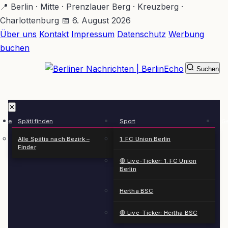
Zum
📍 Berlin · Mitte · Prenzlauer Berg · Kreuzberg ·
Hauptinhalt
Charlottenburg
📅 6. August 2026
springen
Über uns
Kontakt
Impressum
Datenschutz
Werbung
buchen
Suchen
BerlinEcho – Zur Startseite
✕
rkte
Späti finden
Sport
Ge
n
Alle Spätis nach Bezirk –
1. FC Union Berlin
Finder
🔴 Live-Ticker: 1. FC Union
Berlin
Hertha BSC
🔴 Live-Ticker: Hertha BSC