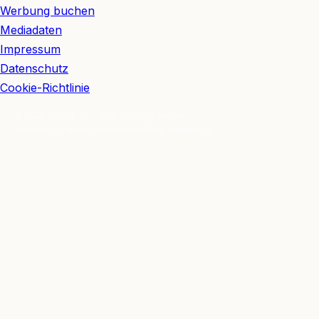
Werbung buchen
Mediadaten
Impressum
Datenschutz
Cookie-Richtlinie
© 2026 BerlinEcho · Maik Möhring Media
Impressum
Datenschutz
Kontakt
Über BerlinEcho