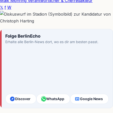
Maik Möhring
Verantwortlicher & Chefredakteur
𝕏
f
W
Folge BerlinEcho
Erhalte alle Berlin-News dort, wo es dir am besten passt.
Discover
WhatsApp
Google News