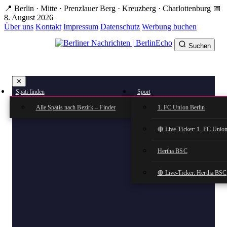
Zum
📍 Berlin · Mitte · Prenzlauer Berg · Kreuzberg · Charlottenburg
📅
Hauptinhalt
8. August 2026
springen
Über uns
Kontakt
Impressum
Datenschutz
Werbung buchen
Suchen
BerlinEcho – Zur Startseite
✕
rkte
Späti finden
Sport
n
Alle Spätis nach Bezirk – Finder
1. FC Union Berlin
🔴 Live-Ticker: 1. FC Union
Hertha BSC
🔴 Live-Ticker: Hertha BSC