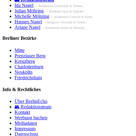
Ida Nagel
— Redakteurin Gesellschaft & Wohnen
Julian Möhring
— Redakteur Sport & Digitales
Michelle Möhring
— Redakteurin Lifestyle & Kultur
Hannes Nagel
— Redakteur Wirtschaft & Verkehr
Ariane Nagel
— Redakteurin Kultur & Meinung
Berliner Bezirke
Mitte
Prenzlauer Berg
Kreuzberg
Charlottenburg
Neukölln
Friedrichshain
Info & Rechtliches
Über BerlinEcho
👥 Redaktionsteam
Kontakt
Werbung buchen
Mediadaten
Impressum
Datenschutz