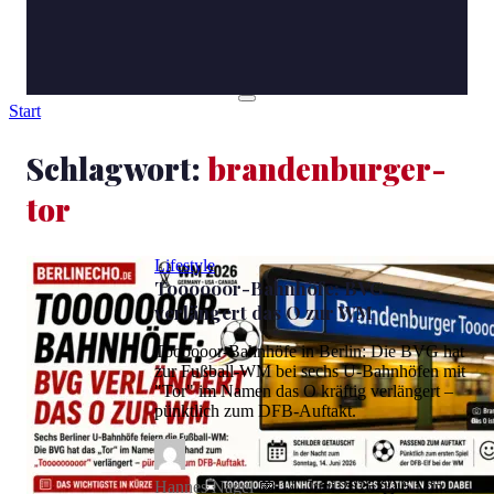
Start
Schlagwort:
brandenburger-
tor
Lifestyle
Toooooor-Bahnhöfe: BVG
verlängert das O zur WM
Toooooor-Bahnhöfe in Berlin: Die BVG hat
zur Fußball-WM bei sechs U-Bahnhöfen mit
"Tor" im Namen das O kräftig verlängert –
pünktlich zum DFB-Auftakt.
Hannes Nagel
📅 14. Juni 2026
⏱ 6 Min.