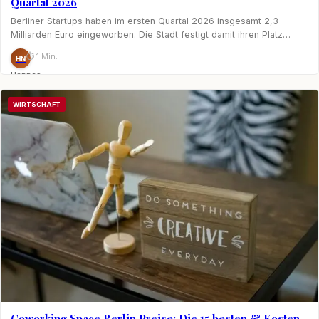
Quartal 2026
Berliner Startups haben im ersten Quartal 2026 insgesamt 2,3
Milliarden Euro eingeworben. Die Stadt festigt damit ihren Platz…
⏱ 1 Min.
HN
Hannes
Nagel
WIRTSCHAFT
Coworking Space Berlin Preise: Die 15 besten & Kosten