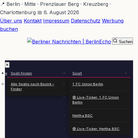
Zum
📍 Berlin · Mitte · Prenzlauer Berg · Kreuzberg ·
Hauptinhalt
Charlottenburg
📅 6. August 2026
springen
Über uns
Kontakt
Impressum
Datenschutz
Werbung
buchen
Suchen
BerlinEcho – Zur Startseite
✕
rkte
Späti finden
Sport
Ge
n
Alle Spätis nach Bezirk –
1. FC Union Berlin
Finder
🔴 Live-Ticker: 1. FC Union
Berlin
Hertha BSC
🔴 Live-Ticker: Hertha BSC