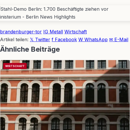
brandenburger-tor
IG Metall
Wirtschaft
Artikel teilen:
𝕏 Twitter
f Facebook
W WhatsApp
✉ E-Mail
Ähnliche Beiträge
WIRTSCHAFT