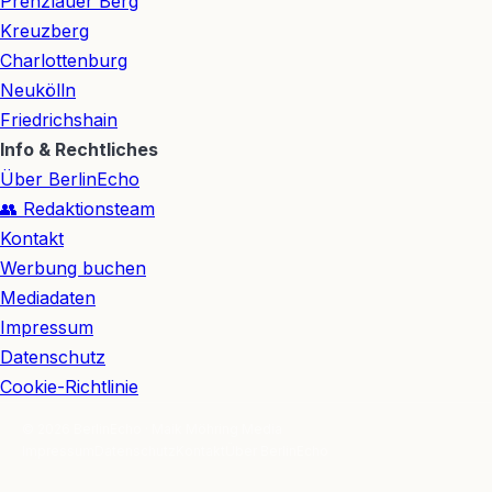
Prenzlauer Berg
Kreuzberg
Charlottenburg
Neukölln
Friedrichshain
Info & Rechtliches
Über BerlinEcho
👥 Redaktionsteam
Kontakt
Werbung buchen
Mediadaten
Impressum
Datenschutz
Cookie-Richtlinie
© 2026 BerlinEcho · Maik Möhring Media
Impressum
Datenschutz
Kontakt
Über BerlinEcho