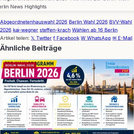
Abgeordnetenhauswahl 2026
Berlin Wahl 2026
BVV-Wahl
2026
kai-wegner
steffen-krach
Wählen ab 16 Berlin
Artikel teilen:
𝕏 Twitter
f Facebook
W WhatsApp
✉ E-Mail
Ähnliche Beiträge
BERLIN-WAHL 2026