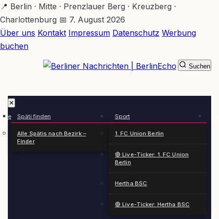
Zum
📍 Berlin · Mitte · Prenzlauer Berg · Kreuzberg ·
Hauptinhalt
Charlottenburg
📅 7. August 2026
springen
Über uns
Kontakt
Impressum
Datenschutz
Werbung
buchen
Suchen
BerlinEcho – Zur Startseite
✕
rkte
Späti finden
Sport
Ge
n
Alle Spätis nach Bezirk –
1. FC Union Berlin
Finder
🔴 Live-Ticker: 1. FC Union
Berlin
Hertha BSC
🔴 Live-Ticker: Hertha BSC