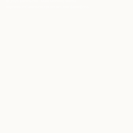
© 2026 BerlinEcho · Maik Möhring Media
Impressum
Datenschutz
Kontakt
Über BerlinEcho