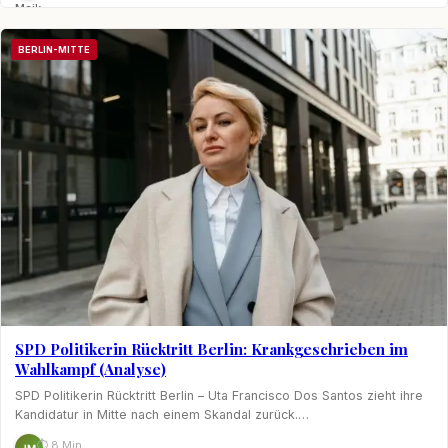
Maik
Möhring
BERLIN-MITTE
SPD Politikerin Rücktritt Berlin: Krankgeschrieben im
Wahlkampf (Analyse)
SPD Politikerin Rücktritt Berlin – Uta Francisco Dos Santos zieht ihre
Kandidatur in Mitte nach einem Skandal zurück.…
⏱ 8 Min.
JM