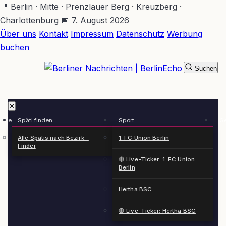
Zum
📍 Berlin · Mitte · Prenzlauer Berg · Kreuzberg ·
Hauptinhalt
Charlottenburg
📅 7. August 2026
springen
Über uns
Kontakt
Impressum
Datenschutz
Werbung
buchen
Suchen
BerlinEcho – Zur Startseite
✕
rkte
Späti finden
Sport
Ge
n
Alle Spätis nach Bezirk –
1. FC Union Berlin
Finder
🔴 Live-Ticker: 1. FC Union
Berlin
Hertha BSC
🔴 Live-Ticker: Hertha BSC