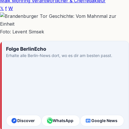
Maik Möhring
Verantwortlicher & Chefredakteur
𝕏
f
W
Foto: Levent Simsek
Folge BerlinEcho
Erhalte alle Berlin-News dort, wo es dir am besten passt.
Discover
WhatsApp
Google News