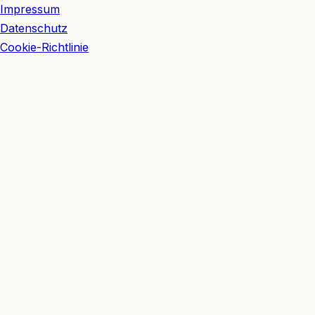
Impressum
Datenschutz
Cookie-Richtlinie
© 2026 BerlinEcho · Maik Möhring Media
Impressum
Datenschutz
Kontakt
Über BerlinEcho