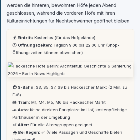
werden die hinteren, bewohnten Höfe jeden Abend
geschlossen, während die vorderen Höfe mit ihren
Kultureinrichtungen für Nachtschwärmer geöffnet bleiben.
💰
Eintritt:
Kostenlos (für das Hofgelände)
🕐
Öffnungszeiten:
Täglich 9:00 bis 22:00 Uhr (Shop-
Öffnungszeiten können abweichen)
🚇
S-Bahn:
S3, S5, S7, S9 bis Hackescher Markt (2 Min. zu
Fuß)
🚋
Tram:
M1, M4, M5, M6 bis Hackescher Markt
🚗
Auto:
Keine direkten Parkplätze im Hof, kostenpflichtige
Parkhäuser in der Umgebung
👶
Alter:
Für alle Altersgruppen geeignet
🌧
Bei Regen:
✅ (Viele Passagen und Geschäfte bieten
Unterstand)