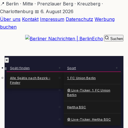
Zum
📍 Berlin · Mitte · Prenzlauer Berg · Kreuzberg ·
Hauptinhalt
Charlottenburg
📅 6. August 2026
springen
Über uns
Kontakt
Impressum
Datenschutz
Werbung
buchen
Suchen
BerlinEcho – Zur Startseite
✕
rkte
Späti finden
Sport
Ge
n
Alle Spätis nach Bezirk –
1. FC Union Berlin
Finder
🔴 Live-Ticker: 1. FC Union
Berlin
Hertha BSC
🔴 Live-Ticker: Hertha BSC