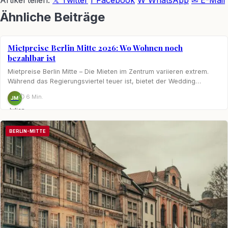
Ähnliche Beiträge
Mietpreise Berlin Mitte 2026: Wo Wohnen noch
BERLIN-MITTE
bezahlbar ist
Mietpreise Berlin Mitte – Die Mieten im Zentrum variieren extrem.
Während das Regierungsviertel teuer ist, bietet der Wedding…
⏱ 6 Min.
JM
Julian
Möhring
BERLIN-MITTE