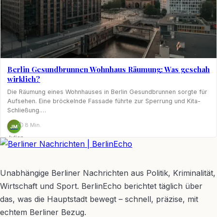
Berlin Gesundbrunnen Wohnhaus Räumung: Was geschah
wirklich?
Die Räumung eines Wohnhauses in Berlin Gesundbrunnen sorgte für
Aufsehen. Eine bröckelnde Fassade führte zur Sperrung und Kita-
Schließung.…
⏱ 8 Min.
JM
Julian
Möhring
BerlinEcho – Zur Startseite
Unabhängige Berliner Nachrichten aus Politik, Kriminalität,
Wirtschaft und Sport. BerlinEcho berichtet täglich über
das, was die Hauptstadt bewegt – schnell, präzise, mit
echtem Berliner Bezug.