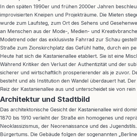
In den späten 1990er und frühen 2000er Jahren beschleun
improvisierten Kneipen und Projekträume. Die Mieten stie
wurde zum Laufsteg, zum Ort des Sehens und Gesehenwerden
an Menschen aus der Mode-, Medien- und Kreativbranche prä
Modetrend oder das exklusivste Fahrrad zur Schau gestel
Straße zum Zionskirchplatz das Gefühl hatte, durch ein p
Heute hat sich die Kastanienallee etabliert. Sie ist eine
Während Kritiker den Verlust der Authentizität und der su
sicherer und wirtschaftlich prosperierender als je zuvor. D
besteht und als Institution den Wandel überdauert hat. D
Reiz der Kastanienallee aus und unterscheidet sie von rei
Architektur und Stadtbild
Das architektonische Gesicht der Kastanienallee wird do
1870 bis 1910 verleiht der Straße ein homogenes und reprä
Neoklassizismus, der Neorenaissance und des Jugendstils
Bürgertums. Die Gebäude folgen der sogenannten „Berliner