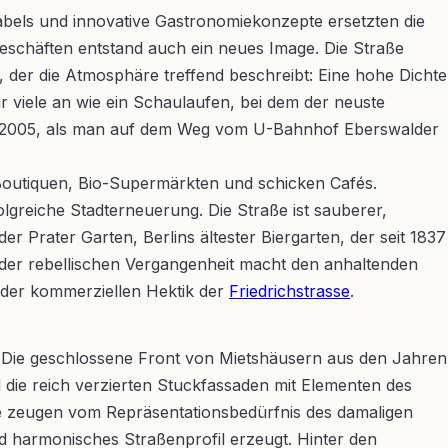
abels und innovative Gastronomiekonzepte ersetzten die
eschäften entstand auch ein neues Image. Die Straße
der die Atmosphäre treffend beschreibt: Eine hohe Dichte
 viele an wie ein Schaulaufen, bei dem der neuste
 um 2005, als man auf dem Weg vom U-Bahnhof Eberswalder
n Boutiquen, Bio-Supermärkten und schicken Cafés.
olgreiche Stadterneuerung. Die Straße ist sauberer,
er Prater Garten, Berlins ältester Biergarten, der seit 1837
 der rebellischen Vergangenheit macht den anhaltenden
der kommerziellen Hektik der
Friedrichstrasse
.
. Die geschlossene Front von Mietshäusern aus den Jahren
 die reich verzierten Stuckfassaden mit Elementen des
he zeugen vom Repräsentationsbedürfnis des damaligen
d harmonisches Straßenprofil erzeugt. Hinter den