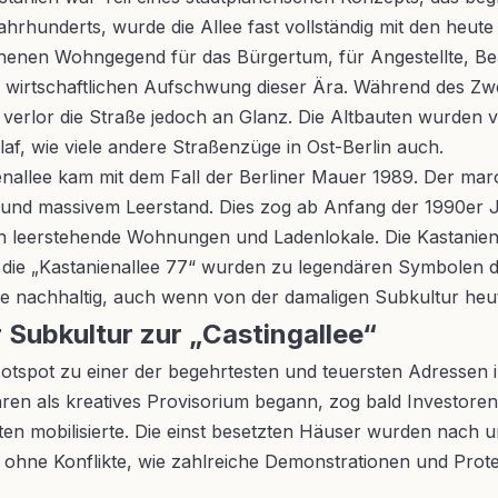
ahrhunderts, wurde die Allee fast vollständig mit den heut
ehenen Wohngegend für das Bürgertum, für Angestellte, Be
rtschaftlichen Aufschwung dieser Ära. Während des Zweit
it verlor die Straße jedoch an Glanz. Die Altbauten wurden
f, wie viele andere Straßenzüge in Ost-Berlin auch.
enallee kam mit dem Fall der Berliner Mauer 1989. Der ma
 und massivem Leerstand. Dies zog ab Anfang der 1990er Ja
en leerstehende Wohnungen und Ladenlokale. Die Kastani
 die „Kastanienallee 77“ wurden zu legendären Symbolen d
ße nachhaltig, auch wenn von der damaligen Subkultur heut
 Subkultur zur „Castingallee“
tspot zu einer der begehrtesten und teuersten Adressen in
ahren als kreatives Provisorium begann, zog bald Investore
uten mobilisierte. Die einst besetzten Häuser wurden nach 
t ohne Konflikte, wie zahlreiche Demonstrationen und Pr