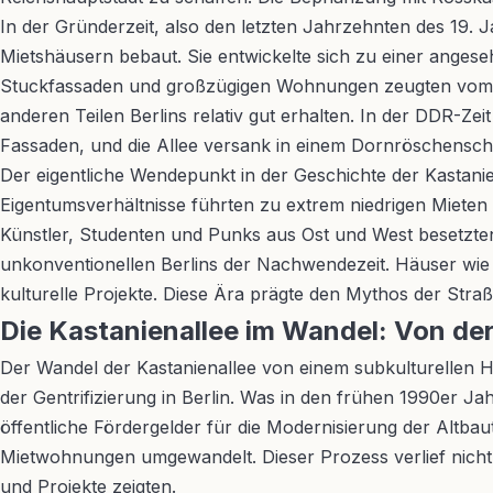
In der Gründerzeit, also den letzten Jahrzehnten des 19. J
Mietshäusern bebaut. Sie entwickelte sich zu einer anges
Stuckfassaden und großzügigen Wohnungen zeugten vom wi
anderen Teilen Berlins relativ gut erhalten. In der DDR-Ze
Fassaden, und die Allee versank in einem Dornröschenschla
Der eigentliche Wendepunkt in der Geschichte der Kastani
Eigentumsverhältnisse führten zu extrem niedrigen Mieten
Künstler, Studenten und Punks aus Ost und West besetzt
unkonventionellen Berlins der Nachwendezeit. Häuser wie
kulturelle Projekte. Diese Ära prägte den Mythos der Stra
Die Kastanienallee im Wandel: Von der
Der Wandel der Kastanienallee von einem subkulturellen Ho
der Gentrifizierung in Berlin. Was in den frühen 1990er J
öffentliche Fördergelder für die Modernisierung der Altba
Mietwohnungen umgewandelt. Dieser Prozess verlief nich
und Projekte zeigten.