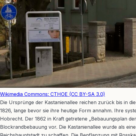
Wikimedia Commons: CTHOE (CC BY-SA 3.0)
Die Ursprünge der Kastanienallee reichen zurück bis in di
1826, lange bevor sie ihre heutige Form annahm. Ihre sys
Hobrecht. Der 1862 in Kraft getretene „Bebauungsplan de
Blockrandbebauung vor. Die Kastanienallee wurde als ein
Reichshauptstadt zu schaffen. Die Bepflanzung mit Rosskas