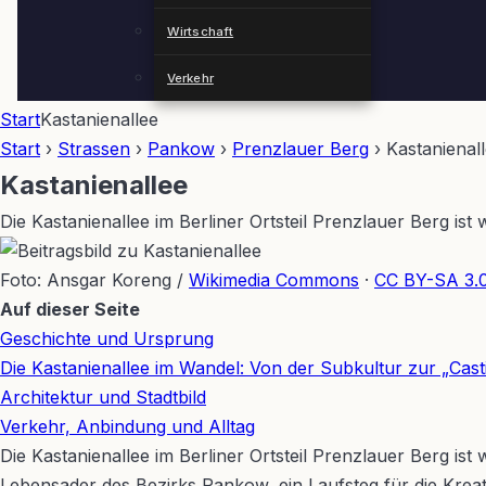
Wirtschaft
Verkehr
Start
Kastanienallee
Start
›
Strassen
›
Pankow
›
Prenzlauer Berg
›
Kastanienal
Kastanienallee
Die Kastanienallee im Berliner Ortsteil Prenzlauer Berg i
Foto: Ansgar Koreng /
Wikimedia Commons
·
CC BY-SA 3.
Auf dieser Seite
+
Geschichte und Ursprung
−
Die Kastanienallee im Wandel: Von der Subkultur zur „Cast
Architektur und Stadtbild
Verkehr, Anbindung und Alltag
Die Kastanienallee im Berliner Ortsteil Prenzlauer Berg is
Lebensader des Bezirks Pankow, ein Laufsteg für die Kreat