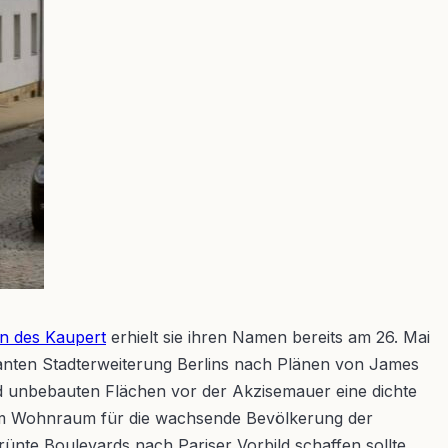
n des Kaupert
erhielt sie ihren Namen bereits am 26. Mai
santen Stadterweiterung Berlins nach Plänen von James
d unbebauten Flächen vor der Akzisemauer eine dichte
 um Wohnraum für die wachsende Bevölkerung der
ünte Boulevards nach Pariser Vorbild schaffen sollte.