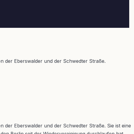
chen der Eberswalder und der Schwedter Straße.
Leaflet
|
©
OpenStreetMap
en der Eberswalder und der Schwedter Straße. Sie ist eine
den Berlin seit der Wiedervereinigung durchlaufen hat.