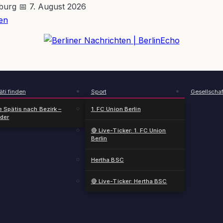
nburg
📅 7. August 2026
en
BerlinEcho – Zur Startseite
ti finden
Sport
Gesellschaf
e Spätis nach Bezirk –
1. FC Union Berlin
nder
🔴 Live-Ticker: 1. FC Union
Berlin
Hertha BSC
🔴 Live-Ticker: Hertha BSC