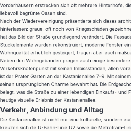
Vorderhäusern erstrecken sich oft mehrere Hinterhöfe, 
liebevoll begrünte Oasen sind.
Nach der Wiedervereinigung präsentierte sich dieses arch
hinterlassen: graue, oft noch von Kriegsschäden gezeichn
hat das Bild der Straße grundlegend verändert. Die Fassad
Stuckelemente wurden rekonstruiert, moderne Fenster ei
Wohnqualität erheblich gesteigert, trugen aber auch maßge
Neben den Wohngebäuden prägen auch einige besondere O
Verkehrsknotenpunkt mit seinen Imbissständen, allen vora
ist der Prater Garten an der Kastanienallee 7–9. Mit seinem
seinen ursprünglichen Charme bewahrt hat. Die Erdgesch
belegt, was die Straße zu einer lebendigen Einkaufs- und
heutige visuelle Erlebnis der Kastanienallee.
Verkehr, Anbindung und Alltag
Die Kastanienallee ist nicht nur eine kulturelle, sondern
kreuzen sich die U-Bahn-Linie U2 sowie die Metrotram-Lin