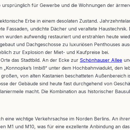
die ursprünglich für Gewerbe und die Wohnungen der ärme
itektonische Erbe in einem desolaten Zustand. Jahrzehntel
ete Fassaden, undichte Dächer und veraltete Haustechnik.
en wurden aufwendig restauriert und erstrahlen heute wied
ngebaut und Dachgeschosse zu luxuriösen Penthouses aus
blich zur Explosion der Miet- und Kaufpreise bei.
rte das Stadtbild. An der Ecke zur
Schönhauser Allee
und
n „Konnopke’s Imbiß“ unter dem Hochbahnviadukt, den lebh
 großen, von alten Kastanien beschatteten Außenbereich ist 
osse der Gebäude sind heute fast durchgehend von Geschä
 Flaniermeile macht. Die Kombination aus historischer Bau
 auch eine wichtige Verkehrsachse im Norden Berlins. An i
ien M1 und M10, was für eine exzellente Anbindung an das 