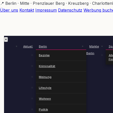
Zum
📍 Berlin · Mitte · Prenzlauer Berg · Kreuzberg · Charlotte
Hauptinhalt
Über uns
Kontakt
Impressum
Datenschutz
Werbung buch
springen
✕
Aktuell
Berlin
Märkte
Spä
Berlin
Bezirke
All
Fi
Kriminalität
Meinung
Lifestyle
Wohnen
Politik