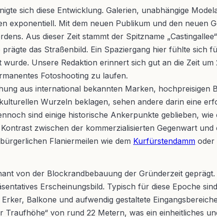
igte sich diese Entwicklung. Galerien, unabhängige Model
gen exponentiell. Mit dem neuen Publikum und den neuen G
s. Aus dieser Zeit stammt der Spitzname „Castingallee“, 
gte das Straßenbild. Ein Spaziergang hier fühlte sich für
lt wurde. Unsere Redaktion erinnert sich gut an die Zeit
ermanentes Fotoshooting zu laufen.
 Mischung aus international bekannten Marken, hochpreisige
bkulturellen Wurzeln beklagen, sehen andere darin eine erf
ennoch sind einige historische Ankerpunkte geblieben, wie d
er Kontrast zwischen der kommerzialisierten Gegenwart und
n bürgerlichen Flaniermeilen wie dem
Kurfürstendamm
oder 
minant von der Blockrandbebauung der Gründerzeit geprägt
sentatives Erscheinungsbild. Typisch für diese Epoche sind
. Erker, Balkone und aufwendig gestaltete Eingangsbereic
 Traufhöhe“ von rund 22 Metern, was ein einheitliches un