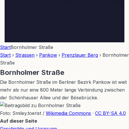
Start
Bornholmer Straße
Start
›
Strassen
›
Pankow
›
Prenzlauer Berg
›
Bornholmer
Straße
Bornholmer Straße
Die Bornholmer Straße im Berliner Bezirk Pankow ist weit
mehr als nur eine 800 Meter lange Verbindung zwischen
der Schönhauser Allee und der Bösebrücke.
Foto: Smiley.toerist /
Wikimedia Commons
·
CC BY-SA 4.0
Leaflet
|
©
OpenStreetMap
Auf dieser Seite
+
Geschichte und Ursprung