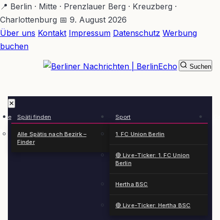
Zum
📍 Berlin · Mitte · Prenzlauer Berg · Kreuzberg ·
Hauptinhalt
Charlottenburg
📅 9. August 2026
springen
Über uns
Kontakt
Impressum
Datenschutz
Werbung
buchen
Suchen
BerlinEcho – Zur Startseite
✕
rkte
Späti finden
Sport
Ge
n
Alle Spätis nach Bezirk –
1. FC Union Berlin
Finder
🔴 Live-Ticker: 1. FC Union
Berlin
Hertha BSC
🔴 Live-Ticker: Hertha BSC