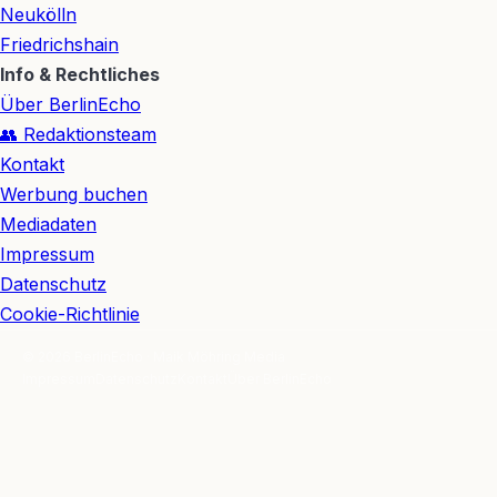
Neukölln
Friedrichshain
Info & Rechtliches
Über BerlinEcho
👥 Redaktionsteam
Kontakt
Werbung buchen
Mediadaten
Impressum
Datenschutz
Cookie-Richtlinie
© 2026 BerlinEcho · Maik Möhring Media
Impressum
Datenschutz
Kontakt
Über BerlinEcho