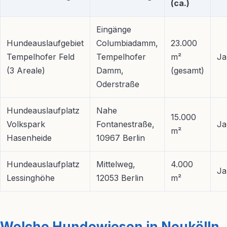
(ca.)
Eingänge
Hundeauslaufgebiet
Columbiadamm,
23.000
Tempelhofer Feld
Tempelhofer
m²
Ja
(3 Areale)
Damm,
(gesamt)
Oderstraße
Hundeauslaufplatz
Nahe
15.000
Volkspark
Fontanestraße,
Ja
m²
Hasenheide
10967 Berlin
Hundeauslaufplatz
Mittelweg,
4.000
Ja
Lessinghöhe
12053 Berlin
m²
Welche Hundewiesen in Neukölln