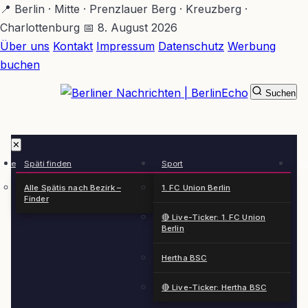
Zum
📍 Berlin · Mitte · Prenzlauer Berg · Kreuzberg ·
Hauptinhalt
Charlottenburg
📅 8. August 2026
springen
Über uns
Kontakt
Impressum
Datenschutz
Werbung
buchen
Suchen
BerlinEcho – Zur Startseite
✕
rkte
Späti finden
Sport
Ge
n
Alle Spätis nach Bezirk –
1. FC Union Berlin
Finder
🔴 Live-Ticker: 1. FC Union
Berlin
Hertha BSC
🔴 Live-Ticker: Hertha BSC