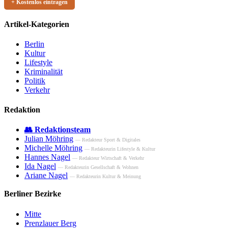
+ Kostenlos eintragen
Artikel-Kategorien
Berlin
Kultur
Lifestyle
Kriminalität
Politik
Verkehr
Redaktion
👥 Redaktionsteam
Julian Möhring
— Redakteur Sport & Digitales
Michelle Möhring
— Redakteurin Lifestyle & Kultur
Hannes Nagel
— Redakteur Wirtschaft & Verkehr
Ida Nagel
— Redakteurin Gesellschaft & Wohnen
Ariane Nagel
— Redakteurin Kultur & Meinung
Berliner Bezirke
Mitte
Prenzlauer Berg