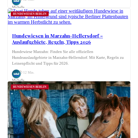
MM
Michelle
Möhring
HUNDEWIESEN BERLIN
Hundewiesen in Marzahn-Hellersdorf –
Auslaufgebiete, Regeln, Tipps 2026
Hundewiese Marzahn: Finden Sie alle offiziellen
Hundeauslaufgebiete in Marzahn-Hellersdorf. Mit Karte, Regeln zu
Leinenpflicht und Tipps für 2026.
⏱ 12 Min.
MM
Michelle
Möhring
HUNDEWIESEN BERLIN