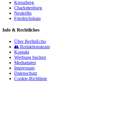
Kreuzberg
Charlottenburg
Neukölln
Friedrichshain
Info & Rechtliches
Über BerlinEcho
👥 Redaktionsteam
Kontakt
Werbung buchen
Mediadaten
Impressum
Datenschutz
Cookie-Richtlinie
© 2026 BerlinEcho · Maik Möhring Media
Impressum
Datenschutz
Kontakt
Über BerlinEcho