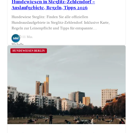
Hundewiesen in Steglitz-Zehlendorf –
Auslaufgebiete, Regeln, Tipps 2026
Hundewiese Steglitz: Finden Sie alle offiziellen
Hundeauslaufgebiete in Steglitz-Zehlendorf. Inklusive Karte,
Regeln zur Leinenpflicht und Tipps für entspannte…
⏱ 11 Min.
MM
Michelle
Möhring
HUNDEWIESEN BERLIN