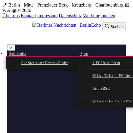
Zum
📍 Berlin · Mitte · Prenzlauer Berg · Kreuzberg · Charlottenburg
📅
Hauptinhalt
9. August 2026
springen
Über uns
Kontakt
Impressum
Datenschutz
Werbung buchen
Suchen
BerlinEcho – Zur Startseite
✕
rkte
Späti finden
Sport
n
Alle Spätis nach Bezirk – Finder
1. FC Union Berlin
🔴 Live-Ticker: 1. FC Union
Hertha BSC
🔴 Live-Ticker: Hertha BSC