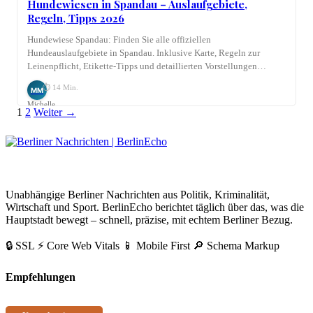
Hundewiesen in Spandau – Auslaufgebiete,
Regeln, Tipps 2026
Hundewiese Spandau: Finden Sie alle offiziellen
Hundeauslaufgebiete in Spandau. Inklusive Karte, Regeln zur
Leinenpflicht, Etikette-Tipps und detaillierten Vorstellungen…
⏱ 14 Min.
MM
Michelle
Seitennummerierung
Link
1
2
Weiter →
Möhring
der
Beiträge
BerlinEcho – Zur Startseite
Unabhängige Berliner Nachrichten aus Politik, Kriminalität,
Wirtschaft und Sport. BerlinEcho berichtet täglich über das, was die
Hauptstadt bewegt – schnell, präzise, mit echtem Berliner Bezug.
🔒 SSL
⚡ Core Web Vitals
📱 Mobile First
🔎 Schema Markup
Empfehlungen