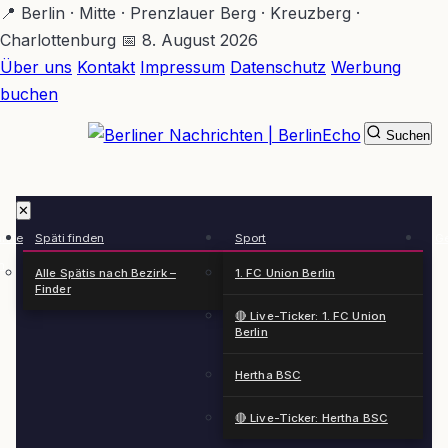
Zum
📍 Berlin · Mitte · Prenzlauer Berg · Kreuzberg ·
Hauptinhalt
Charlottenburg
📅 8. August 2026
springen
Über uns
Kontakt
Impressum
Datenschutz
Werbung
buchen
Suchen
BerlinEcho – Zur Startseite
✕
rkte
Späti finden
Sport
Ge
n
Alle Spätis nach Bezirk –
1. FC Union Berlin
Finder
🔴 Live-Ticker: 1. FC Union
Berlin
Hertha BSC
🔴 Live-Ticker: Hertha BSC