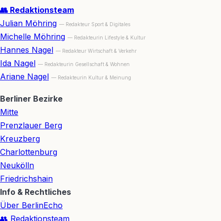
👥 Redaktionsteam
Julian Möhring
— Redakteur Sport & Digitales
Michelle Möhring
— Redakteurin Lifestyle & Kultur
Hannes Nagel
— Redakteur Wirtschaft & Verkehr
Ida Nagel
— Redakteurin Gesellschaft & Wohnen
Ariane Nagel
— Redakteurin Kultur & Meinung
Berliner Bezirke
Mitte
Prenzlauer Berg
Kreuzberg
Charlottenburg
Neukölln
Friedrichshain
Info & Rechtliches
Über BerlinEcho
👥 Redaktionsteam