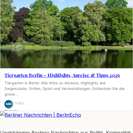
Tiergarten Berlin – Highlights, Anreise & Tipps 2026
Tiergarten in Berlin: Alle Infos zu Anreise, Highlights wie
Siegessäule, Grillen, Sport und Veranstaltungen. Entdecken Sie die
grüne…
⏱ 11 Min.
MM
Michelle
Möhring
BerlinEcho – Zur Startseite
Unabhängige Berliner Nachrichten aus Politik, Kriminalität,