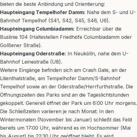
bieten die beste Anbindung und Orientierung:
Haupteingang Tempelhofer Damm:
Nahe dem S- und U-
Bahnhof Tempelhof (S41, S42, S45, S46, U6).
Haupteingang Columbiadamm:
Erreichbar über die
Buslinie 104 (Haltestellen Friedhöfe Columbiadamm oder
Golßener Straße).
Haupteingang Oderstraße:
In Neukölln, nahe dem U-
Bahnhof Leinestraße (U8).
Weitere Eingänge befinden sich am Crash Gate, an der
Lilienthalstraße, am Tempelhofer Damm/S-Bahnhof
Tempelhof sowie an der Oderstraße/Herrfurthstraße. Die
Öffnungszeiten des Parks sind an die Tageslichtstunden
gekoppelt. Generell öffnet der Park um 6:00 Uhr morgens.
Die Schließzeiten variieren je nach Monat: In den
Wintermonaten (November bis Januar) schließt das Feld
bereits um 17:00 Uhr, während es im Hochsommer (Mai
bis August) bis 22:30 Uhr geöffnet bleibt. Es wird