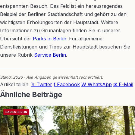
entspannten Besuch. Das Feld ist ein herausragendes
Beispiel der Berliner Stadtlandschaft und gehört zu den
wichtigsten Erholungsorten der Hauptstadt. Weitere
Informationen zu Grünanlagen finden Sie in unserer
Übersicht der
Parks in Berlin
. Für allgemeine
Dienstleistungen und Tipps zur Hauptstadt besuchen Sie
unsere Rubrik
Service Berlin
.
Stand: 2026 · Alle Angaben gewissenhaft recherchiert.
Artikel teilen:
𝕏 Twitter
f Facebook
W WhatsApp
✉ E-Mail
Ähnliche Beiträge
PARKS BERLIN