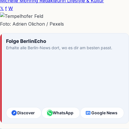
Michelle Möhring
Redakteurin Lifestyle & Kultur
𝕏
f
W
Foto: Adrien Olichon / Pexels
Folge BerlinEcho
Erhalte alle Berlin-News dort, wo es dir am besten passt.
Discover
WhatsApp
Google News