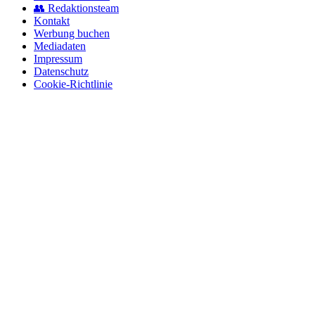
👥 Redaktionsteam
Kontakt
Werbung buchen
Mediadaten
Impressum
Datenschutz
Cookie-Richtlinie
© 2026 BerlinEcho · Maik Möhring Media
Impressum
Datenschutz
Kontakt
Über BerlinEcho