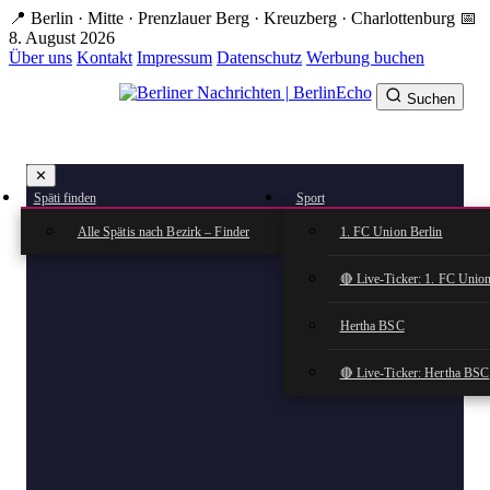
Zum
📍 Berlin · Mitte · Prenzlauer Berg · Kreuzberg · Charlottenburg
📅
Hauptinhalt
8. August 2026
springen
Über uns
Kontakt
Impressum
Datenschutz
Werbung buchen
Suchen
BerlinEcho – Zur Startseite
✕
rkte
Späti finden
Sport
n
Alle Spätis nach Bezirk – Finder
1. FC Union Berlin
🔴 Live-Ticker: 1. FC Union
Hertha BSC
🔴 Live-Ticker: Hertha BSC