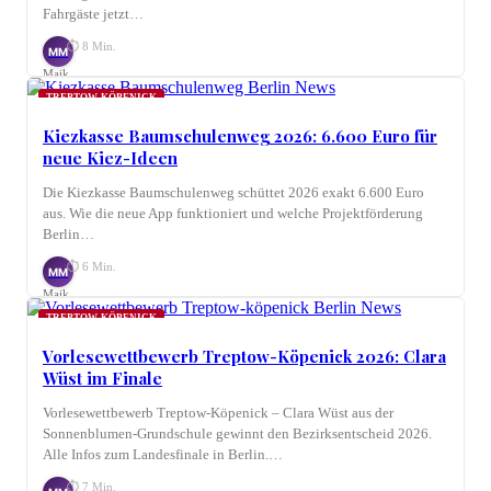
Fahrgäste jetzt…
⏱ 8 Min.
MM
Maik
Möhring
TREPTOW-KÖPENICK
Kiezkasse Baumschulenweg 2026: 6.600 Euro für
neue Kiez-Ideen
Die Kiezkasse Baumschulenweg schüttet 2026 exakt 6.600 Euro
aus. Wie die neue App funktioniert und welche Projektförderung
Berlin…
⏱ 6 Min.
MM
Maik
Möhring
TREPTOW-KÖPENICK
Vorlesewettbewerb Treptow-Köpenick 2026: Clara
Wüst im Finale
Vorlesewettbewerb Treptow-Köpenick – Clara Wüst aus der
Sonnenblumen-Grundschule gewinnt den Bezirksentscheid 2026.
Alle Infos zum Landesfinale in Berlin.…
⏱ 7 Min.