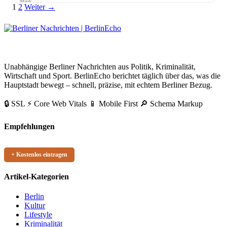
Maik
Seitennummerierung
Link
1
2
Weiter →
Möhring
der
Beiträge
BerlinEcho – Zur Startseite
Unabhängige Berliner Nachrichten aus Politik, Kriminalität,
Wirtschaft und Sport. BerlinEcho berichtet täglich über das, was die
Hauptstadt bewegt – schnell, präzise, mit echtem Berliner Bezug.
🔒 SSL
⚡ Core Web Vitals
📱 Mobile First
🔎 Schema Markup
Empfehlungen
+ Kostenlos eintragen
Artikel-Kategorien
Berlin
Kultur
Lifestyle
Kriminalität