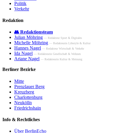
Politik
Verkehr
Redaktion
👥 Redaktionsteam
Julian Möhring
— Redakteur Sport & Digitales
Michelle Möhring
— Redakteurin Lifestyle & Kultur
Hannes Nagel
— Redakteur Wirtschaft & Verkehr
Ida Nagel
— Redakteurin Gesellschaft & Wohnen
Ariane Nagel
— Redakteurin Kultur & Meinung
Berliner Bezirke
Mitte
Prenzlauer Berg
Kreuzberg
Charlottenburg
Neukölln
Friedrichshain
Info & Rechtliches
Über BerlinEcho