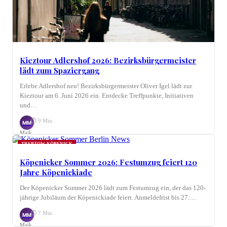
Kieztour Adlershof 2026: Bezirksbürgermeister
lädt zum Spaziergang
Erlebe Adlershof neu! Bezirksbürgermeister Oliver Igel lädt zur
Kieztour am 6. Juni 2026 ein. Entdecke Treffpunkte, Initiativen
und…
⏱ 9 Min.
MM
Maik
Möhring
TREPTOW-KÖPENICK
Köpenicker Sommer 2026: Festumzug feiert 120
Jahre Köpenickiade
Der Köpenicker Sommer 2026 lädt zum Festumzug ein, der das 120-
jährige Jubiläum der Köpenickiade feiert. Anmeldefrist bis 27.…
⏱ 7 Min.
MM
Maik