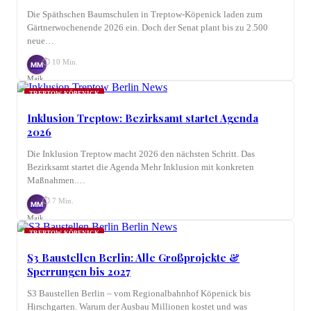
Die Späthschen Baumschulen in Treptow-Köpenick laden zum
Gärtnerwochenende 2026 ein. Doch der Senat plant bis zu 2.500
neue…
⏱ 10 Min.
MM
Maik
Möhring
TREPTOW-KÖPENICK
Inklusion Treptow: Bezirksamt startet Agenda
2026
Die Inklusion Treptow macht 2026 den nächsten Schritt. Das
Bezirksamt startet die Agenda Mehr Inklusion mit konkreten
Maßnahmen.…
⏱ 7 Min.
MM
Maik
Möhring
TREPTOW-KÖPENICK
S3 Baustellen Berlin: Alle Großprojekte &
Sperrungen bis 2027
S3 Baustellen Berlin – vom Regionalbahnhof Köpenick bis
Hirschgarten. Warum der Ausbau Millionen kostet und was