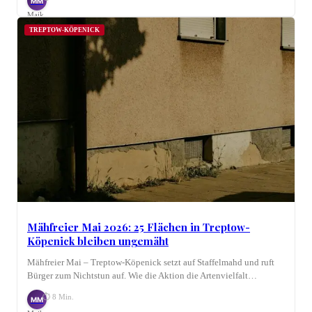
MM
Maik
Möhring
TREPTOW-KÖPENICK
Mähfreier Mai 2026: 25 Flächen in Treptow-
Köpenick bleiben ungemäht
Mähfreier Mai – Treptow-Köpenick setzt auf Staffelmahd und ruft
Bürger zum Nichtstun auf. Wie die Aktion die Artenvielfalt…
⏱ 8 Min.
MM