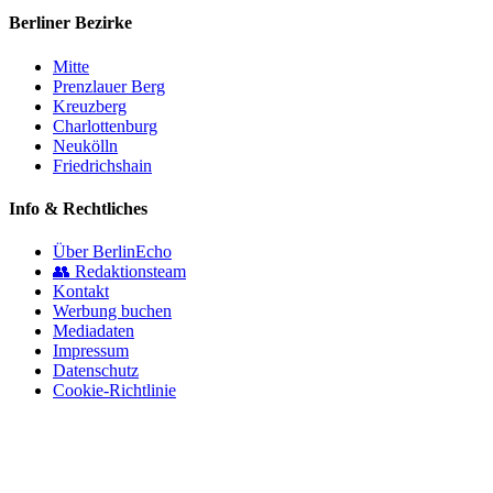
Berliner Bezirke
Mitte
Prenzlauer Berg
Kreuzberg
Charlottenburg
Neukölln
Friedrichshain
Info & Rechtliches
Über BerlinEcho
👥 Redaktionsteam
Kontakt
Werbung buchen
Mediadaten
Impressum
Datenschutz
Cookie-Richtlinie
© 2026 BerlinEcho · Maik Möhring Media
Impressum
Datenschutz
Kontakt
Über BerlinEcho