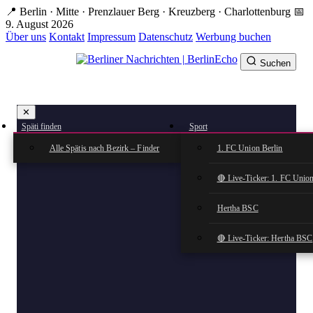
Zum
📍 Berlin · Mitte · Prenzlauer Berg · Kreuzberg · Charlottenburg
📅
Hauptinhalt
9. August 2026
springen
Über uns
Kontakt
Impressum
Datenschutz
Werbung buchen
Suchen
BerlinEcho – Zur Startseite
✕
rkte
Späti finden
Sport
n
Alle Spätis nach Bezirk – Finder
1. FC Union Berlin
🔴 Live-Ticker: 1. FC Union
Hertha BSC
🔴 Live-Ticker: Hertha BSC