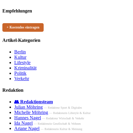
Empfehlungen
+ Kostenlos eintragen
Artikel-Kategorien
Berlin
Kultur
Lifestyle
Kriminalität
Politik
Verkehr
Redaktion
👥 Redaktionsteam
Julian Möhring
— Redakteur Sport & Digitales
Michelle Möhring
— Redakteurin Lifestyle & Kultur
Hannes Nagel
— Redakteur Wirtschaft & Verkehr
Ida Nagel
— Redakteurin Gesellschaft & Wohnen
Ariane Nagel
— Redakteurin Kultur & Meinung