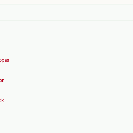
ropas
on
ck