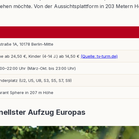
sehen möchte. Von der Aussichtsplattform in 203 Metern H
raße 1A, 10178 Berlin-Mitte
 ab 24,50 €, Kinder (4-14 J.) ab 14,50 €
(Quelle: tv-turm.de)
:00–22:00 Uhr (März-Okt. bis 23:00 Uhr)
derplatz (U2, U5, U8, S3, S5, S7, S9)
urant Sphere in 207 m Höhe
ellster Aufzug Europas