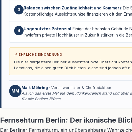
Balance zwischen Zugänglichkeit und Kommerz
Die S
3
Kostenpflichtige Aussichtspunkte finanzieren oft den Erha
Ungenutztes Potenzial
Einige der höchsten Gebäude Berl
4
inwiefern private Hochhäuser in Zukunft stärker in die Be
📌 EHRLICHE EINORDNUNG
Die hier dargestellte Berliner Aussichtspunkte Übersicht konzen
Locations, die einen guten Blick bieten, diese sind jedoch oft 
Maik Möhring
· Verantwortlicher & Chefredakteur
MM
Als ich das erste Mal auf dem Klunkerkranich stand und über di
für alle Berliner öffnen.
Fernsehturm Berlin: Der ikonische Blic
Der Berliner Fernsehturm, ein unübersehbares Wahrzeichen