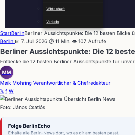
Wirtschaft
Verkehr
Start
Berlin
Berliner Aussichtspunkte: Die 12 besten Blicke ü
Berlin
📅 7. Juli 2026
⏱ 11 Min.
👁 107 Aufrufe
Berliner Aussichtspunkte: Die 12 beste
Entdecke die 12 besten Berliner Aussichtspunkte für unverg
MM
Maik Möhring
Verantwortlicher & Chefredakteur
𝕏
f
W
Foto: János Csatlós
Folge BerlinEcho
Erhalte alle Berlin-News dort, wo es dir am besten passt.