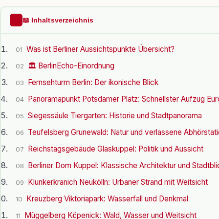
📖 Inhaltsverzeichnis
Was ist Berliner Aussichtspunkte Übersicht?
01
🏛️ BerlinEcho-Einordnung
02
Fernsehturm Berlin: Der ikonische Blick
03
Panoramapunkt Potsdamer Platz: Schnellster Aufzug Eu
04
Siegessäule Tiergarten: Historie und Stadtpanorama
05
Teufelsberg Grunewald: Natur und verlassene Abhörstati
06
Reichstagsgebäude Glaskuppel: Politik und Aussicht
07
Berliner Dom Kuppel: Klassische Architektur und Stadtbli
08
Klunkerkranich Neukölln: Urbaner Strand mit Weitsicht
09
Kreuzberg Viktoriapark: Wasserfall und Denkmal
10
Müggelberg Köpenick: Wald, Wasser und Weitsicht
11