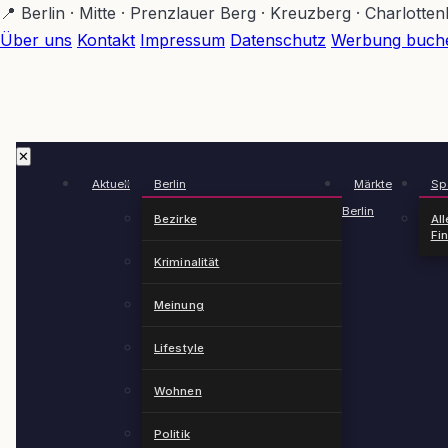
Zum
📍 Berlin · Mitte · Prenzlauer Berg · Kreuzberg · Charlotte
Hauptinhalt
Über uns
Kontakt
Impressum
Datenschutz
Werbung buch
springen
✕
Aktuell
Berlin
Märkte
Spä
Berlin
Bezirke
All
Fi
Kriminalität
Meinung
Lifestyle
Wohnen
Politik