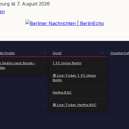
nburg
📅 7. August 2026
en
BerlinEcho – Zur Startseite
ti finden
Sport
Gesellschaf
e Spätis nach Bezirk –
1. FC Union Berlin
nder
🔴 Live-Ticker: 1. FC Union
Berlin
Hertha BSC
🔴 Live-Ticker: Hertha BSC