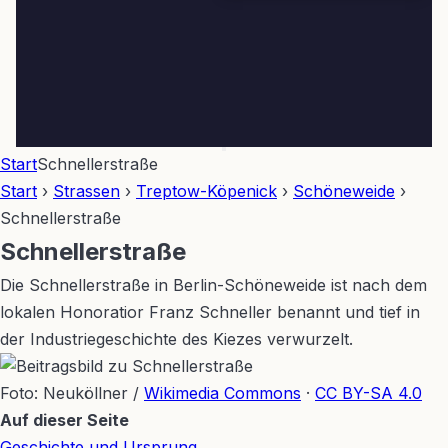
Start
Schnellerstraße
Start
›
Strassen
›
Treptow-Köpenick
›
Schöneweide
›
Schnellerstraße
Schnellerstraße
Die Schnellerstraße in Berlin-Schöneweide ist nach dem
lokalen Honoratior Franz Schneller benannt und tief in
der Industriegeschichte des Kiezes verwurzelt.
Foto: Neuköllner /
Wikimedia Commons
·
CC BY-SA 4.0
Leaflet
|
©
OpenStreetMap
Auf dieser Seite
+
Geschichte und Ursprung