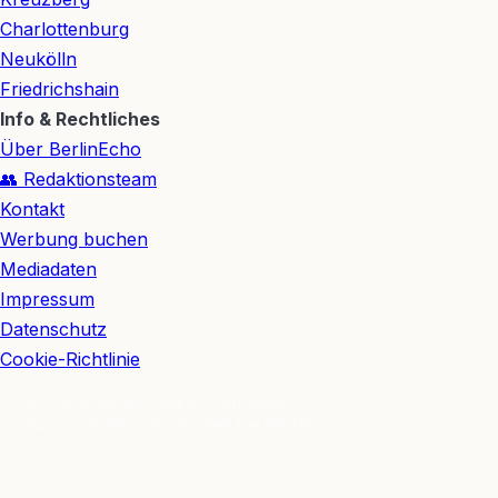
Charlottenburg
Neukölln
Friedrichshain
Info & Rechtliches
Über BerlinEcho
👥 Redaktionsteam
Kontakt
Werbung buchen
Mediadaten
Impressum
Datenschutz
Cookie-Richtlinie
© 2026 BerlinEcho · Maik Möhring Media
Impressum
Datenschutz
Kontakt
Über BerlinEcho