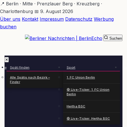
Zum
📍 Berlin · Mitte · Prenzlauer Berg · Kreuzberg ·
Hauptinhalt
Charlottenburg
📅 9. August 2026
springen
Über uns
Kontakt
Impressum
Datenschutz
Werbung
buchen
Suchen
BerlinEcho – Zur Startseite
✕
rkte
Späti finden
Sport
Ge
n
Alle Spätis nach Bezirk –
1. FC Union Berlin
Finder
🔴 Live-Ticker: 1. FC Union
Berlin
Hertha BSC
🔴 Live-Ticker: Hertha BSC