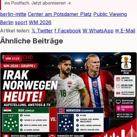
ins Postfach. Jetzt abonnieren →
berlin-mitte
Center am Potsdamer Platz
Public Viewing
Berlin
sport
WM 2026
Artikel teilen:
𝕏 Twitter
f Facebook
W WhatsApp
✉ E-Mail
Ähnliche Beiträge
WM 2026