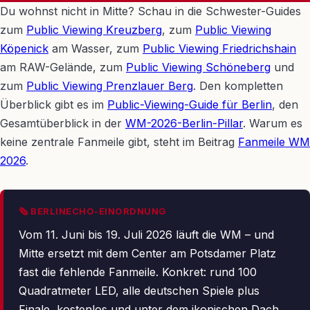
Du wohnst nicht in Mitte? Schau in die Schwester-Guides
zum
Public Viewing Kreuzberg
, zum
Public Viewing
Köpenick
am Wasser, zum
Public Viewing Friedrichshain
am RAW-Gelände, zum
Public Viewing Schöneberg
und
zum
Public Viewing Prenzlauer Berg
. Den kompletten
Überblick gibt es im
Public-Viewing-Guide für Berlin
, den
Gesamtüberblick in der
WM-2026-Berlin-Pillar
. Warum es
keine zentrale Fanmeile gibt, steht im Beitrag
Fanmeile WM
2026
.
🗞 BERLINECHO-EINORDNUNG
Vom 11. Juni bis 19. Juli 2026 läuft die WM – und
Mitte ersetzt mit dem Center am Potsdamer Platz
fast die fehlende Fanmeile. Konkret: rund 100
Quadratmeter LED, alle deutschen Spiele plus
Finale, kostenlos und unter dem ikonischen Dach