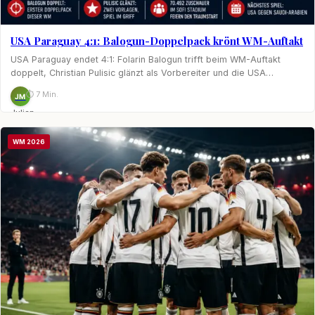
USA Paraguay 4:1: Balogun-Doppelpack krönt WM-Auftakt
USA Paraguay endet 4:1: Folarin Balogun trifft beim WM-Auftakt
doppelt, Christian Pulisic glänzt als Vorbereiter und die USA…
⏱ 7 Min.
JM
Julian
Möhring
WM 2026