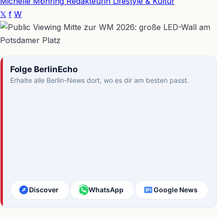
Michelle Möhring
Redakteurin Lifestyle & Kultur
𝕏
f
W
Folge BerlinEcho
Erhalte alle Berlin-News dort, wo es dir am besten passt.
Discover
WhatsApp
Google News