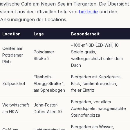
idyllische Café am Neuen See im Tiergarten. Die Übersicht
stammt aus der offiziellen Liste von
berlin.de
und den
Ankündigungen der Locations.
Location
Lage
Besonderheit
~100-m²-3D-LED-Wall, 10
Center am
Potsdamer
Spiele gratis,
Potsdamer
Straße 2
wettergeschützt unter dem
Platz
Dach
Elisabeth-
Biergarten mit Kanzleramt-
Zollpackhof
Abegg-Straße 1,
Blick, familienfreundlich,
am Spreebogen
freier Eintritt
Biergarten, vor allem
Weltwirtschaft
John-Foster-
Abendspiele, hausgemachte
am HKW
Dulles-Allee 10
Steinofenpizza
Biergarten am Wasser,
Café am
Lichtensteinallee