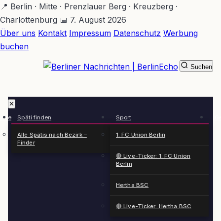
Zum
📍 Berlin · Mitte · Prenzlauer Berg · Kreuzberg ·
Hauptinhalt
Charlottenburg
📅 7. August 2026
springen
Über uns
Kontakt
Impressum
Datenschutz
Werbung
buchen
Suchen
BerlinEcho – Zur Startseite
✕
rkte
Späti finden
Sport
Ge
n
Alle Spätis nach Bezirk –
1. FC Union Berlin
Finder
🔴 Live-Ticker: 1. FC Union
Berlin
Hertha BSC
🔴 Live-Ticker: Hertha BSC