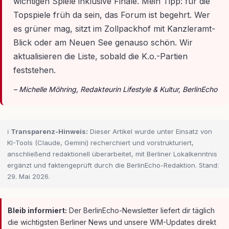
wichtigen Spiele inklusive Finale. Mein Tipp: für die
Topspiele früh da sein, das Forum ist begehrt. Wer
es grüner mag, sitzt im Zollpackhof mit Kanzleramt-
Blick oder am Neuen See genauso schön. Wir
aktualisieren die Liste, sobald die K.o.-Partien
feststehen.
– Michelle Möhring, Redakteurin Lifestyle & Kultur, BerlinEcho
ℹ️
Transparenz-Hinweis:
Dieser Artikel wurde unter Einsatz von
KI-Tools (Claude, Gemini) recherchiert und vorstrukturiert,
anschließend redaktionell überarbeitet, mit Berliner Lokalkenntnis
ergänzt und faktengeprüft durch die BerlinEcho-Redaktion. Stand:
29. Mai 2026.
Bleib informiert:
Der BerlinEcho-Newsletter liefert dir täglich
die wichtigsten Berliner News und unsere WM-Updates direkt