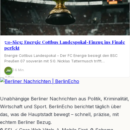
5:0-Sieg: Energie Cottbus Landespokal-Einzug ins Finale
perfekt
Energie Cottbus Landespokal – Der FC Energie besiegt den BSC
Preußen 07 souverän mit 5:0. Nicklas Tattermusch trifft…
⏱ 6 Min.
JM
Julian
Möhring
BerlinEcho – Zur Startseite
Unabhängige Berliner Nachrichten aus Politik, Kriminalität,
Wirtschaft und Sport. BerlinEcho berichtet täglich über
das, was die Hauptstadt bewegt – schnell, präzise, mit
echtem Berliner Bezug.
🔒 SSL
⚡ Core Web Vitals
📱 Mobile First
🔎 Schema