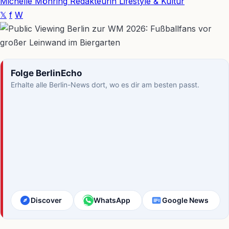
Michelle Möhring
Redakteurin Lifestyle & Kultur
𝕏
f
W
Folge BerlinEcho
Erhalte alle Berlin-News dort, wo es dir am besten passt.
Discover
WhatsApp
Google News