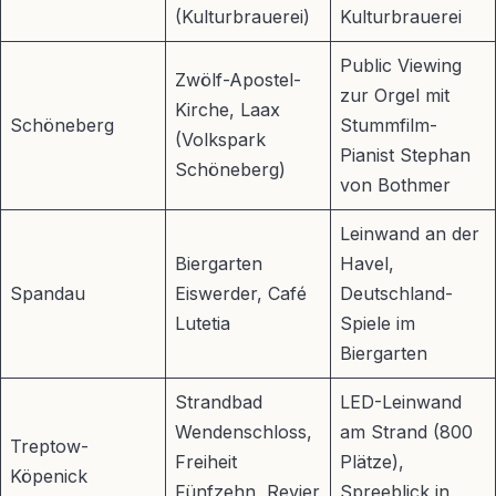
(Kulturbrauerei)
Kulturbrauerei
Public Viewing
Zwölf-Apostel-
zur Orgel mit
Kirche, Laax
Schöneberg
Stummfilm-
(Volkspark
Pianist Stephan
Schöneberg)
von Bothmer
Leinwand an der
Biergarten
Havel,
Spandau
Eiswerder, Café
Deutschland-
Lutetia
Spiele im
Biergarten
Strandbad
LED-Leinwand
Wendenschloss,
am Strand (800
Treptow-
Freiheit
Plätze),
Köpenick
Fünfzehn, Revier
Spreeblick in