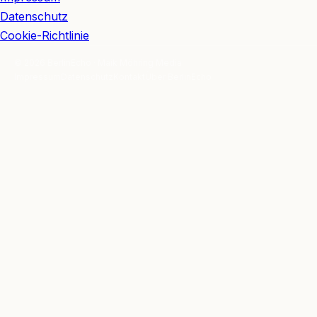
Datenschutz
Cookie-Richtlinie
© 2026 BerlinEcho · Maik Möhring Media
Impressum
Datenschutz
Kontakt
Über BerlinEcho