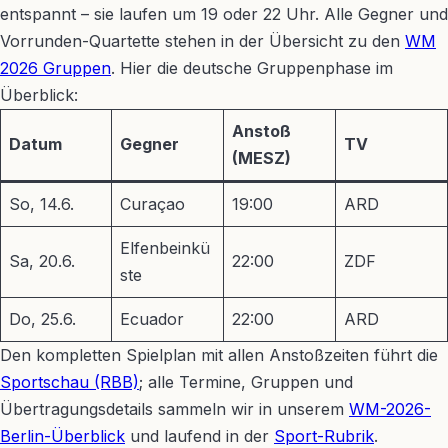
entspannt – sie laufen um 19 oder 22 Uhr. Alle Gegner und
Vorrunden-Quartette stehen in der Übersicht zu den
WM
2026 Gruppen
. Hier die deutsche Gruppenphase im
Überblick:
Anstoß
Datum
Gegner
TV
(MESZ)
So, 14.6.
Curaçao
19:00
ARD
Elfenbeinkü
Sa, 20.6.
22:00
ZDF
ste
Do, 25.6.
Ecuador
22:00
ARD
Den kompletten Spielplan mit allen Anstoßzeiten führt die
Sportschau (RBB)
; alle Termine, Gruppen und
Übertragungsdetails sammeln wir in unserem
WM-2026-
Berlin-Überblick
und laufend in der
Sport-Rubrik
.