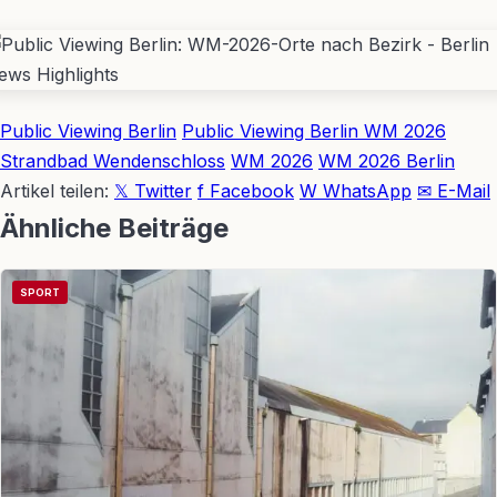
Public Viewing Berlin
Public Viewing Berlin WM 2026
Strandbad Wendenschloss
WM 2026
WM 2026 Berlin
Artikel teilen:
𝕏 Twitter
f Facebook
W WhatsApp
✉ E-Mail
Ähnliche Beiträge
SPORT