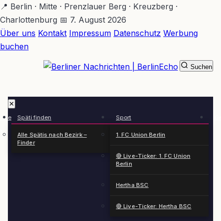
Zum
📍 Berlin · Mitte · Prenzlauer Berg · Kreuzberg ·
Hauptinhalt
Charlottenburg
📅 7. August 2026
springen
Über uns
Kontakt
Impressum
Datenschutz
Werbung
buchen
Suchen
BerlinEcho – Zur Startseite
✕
rkte
Späti finden
Sport
Ge
n
Alle Spätis nach Bezirk –
1. FC Union Berlin
Finder
🔴 Live-Ticker: 1. FC Union
Berlin
Hertha BSC
🔴 Live-Ticker: Hertha BSC