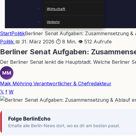
Wirtschaft
Verkehr
Start
Politik
Berliner Senat Aufgaben: Zusammensetzung & A
Politik
📅 31. März 2026
⏱ 8 Min.
👁 512 Aufrufe
Berliner Senat Aufgaben: Zusammenset
Der Berliner Senat lenkt die Hauptstadt. Welche Berliner S
MM
Maik Möhring
Verantwortlicher & Chefredakteur
𝕏
f
W
Folge BerlinEcho
Erhalte alle Berlin-News dort, wo es dir am besten passt.