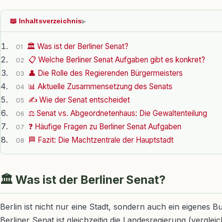
📖 Inhaltsverzeichnis
▶
🏛 Was ist der Berliner Senat?
01
📋 Welche Berliner Senat Aufgaben gibt es konkret?
02
👤 Die Rolle des Regierenden Bürgermeisters
03
📊 Aktuelle Zusammensetzung des Senats
04
✍️ Wie der Senat entscheidet
05
⚖️ Senat vs. Abgeordnetenhaus: Die Gewaltenteilung
06
❓ Häufige Fragen zu Berliner Senat Aufgaben
07
🏁 Fazit: Die Machtzentrale der Hauptstadt
08
🏛 Was ist der Berliner Senat?
Berlin ist nicht nur eine Stadt, sondern auch ein eigenes 
Berliner Senat ist gleichzeitig die Landesregierung (verg