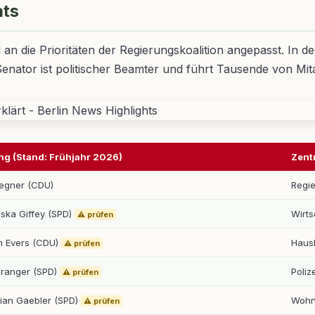
ats
an die Prioritäten der Regierungskoalition angepasst. In d
r Senator ist politischer Beamter und führt Tausende von Mit
ng (Stand: Frühjahr 2026)
Zent
egner (CDU)
Regie
iska Giffey (SPD)
Wirts
⚠️ prüfen
n Evers (CDU)
Haush
⚠️ prüfen
Spranger (SPD)
Poliz
⚠️ prüfen
tian Gaebler (SPD)
Wohn
⚠️ prüfen