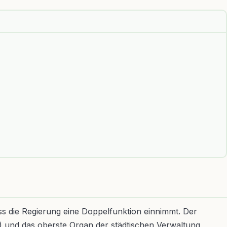
ass die Regierung eine Doppelfunktion einnimmt. Der
en) und das oberste Organ der städtischen Verwaltung