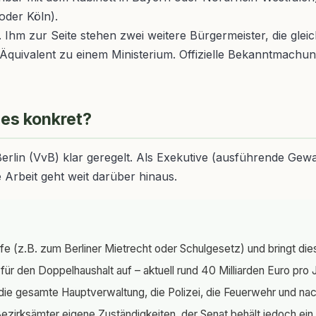
oder Köln).
Ihm zur Seite stehen zwei weitere Bürgermeister, die gleic
 Äquivalent zu einem Ministerium. Offizielle Bekanntmachun
 es konkret?
erlin (VvB) klar geregelt. Als Exekutive (ausführende Gewa
Arbeit geht weit darüber hinaus.
e (z.B. zum Berliner Mietrecht oder Schulgesetz) und bringt die
ür den Doppelhaushalt auf – aktuell rund 40 Milliarden Euro pro Jah
r die gesamte Hauptverwaltung, die Polizei, die Feuerwehr und n
ezirksämter eigene Zuständigkeiten, der Senat behält jedoch ein 