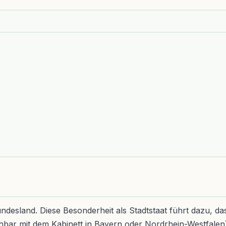
Bundesland. Diese Besonderheit als Stadtstaat führt dazu, d
leichbar mit dem Kabinett in Bayern oder Nordrhein-Westfal