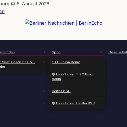
nburg
📅 6. August 2026
en
BerlinEcho – Zur Startseite
ti finden
Sport
Gesellschaf
e Spätis nach Bezirk –
1. FC Union Berlin
nder
🔴 Live-Ticker: 1. FC Union
Berlin
Hertha BSC
🔴 Live-Ticker: Hertha BSC