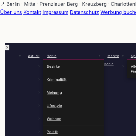
Zum
📍 Berlin · Mitte · Prenzlauer Berg · Kreuzberg · Charlotte
Hauptinhalt
Über uns
Kontakt
Impressum
Datenschutz
Werbung buch
springen
✕
Aktuell
Berlin
Märkte
Spä
Berlin
Bezirke
All
Fi
Kriminalität
Meinung
Lifestyle
Wohnen
Politik