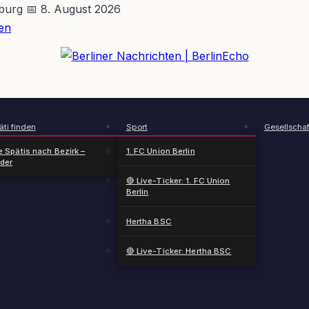
nburg
📅 8. August 2026
en
BerlinEcho – Zur Startseite
ti finden
Sport
Gesellschaf
e Spätis nach Bezirk –
1. FC Union Berlin
nder
🔴 Live-Ticker: 1. FC Union
Berlin
Hertha BSC
🔴 Live-Ticker: Hertha BSC