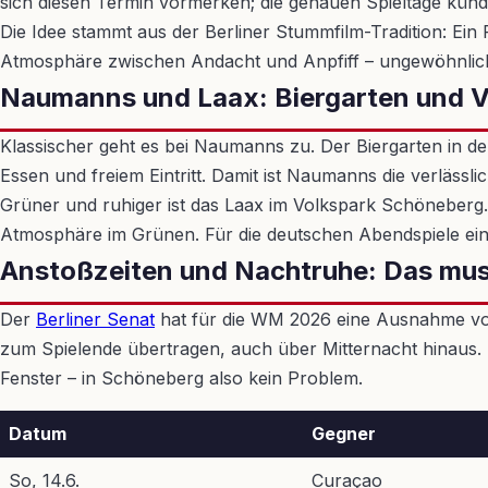
sich diesen Termin vormerken; die genauen Spieltage kündi
Die Idee stammt aus der Berliner Stummfilm-Tradition: Ein 
Atmosphäre zwischen Andacht und Anpfiff – ungewöhnlich, 
Naumanns und Laax: Biergarten und V
Klassischer geht es bei Naumanns zu. Der Biergarten in d
Essen und freiem Eintritt. Damit ist Naumanns die verlässli
Grüner und ruhiger ist das Laax im Volkspark Schöneberg.
Atmosphäre im Grünen. Für die deutschen Abendspiele ein
Anstoßzeiten und Nachtruhe: Das mus
Der
Berliner Senat
hat für die WM 2026 eine Ausnahme von 
zum Spielende übertragen, auch über Mitternacht hinaus. 
Fenster – in Schöneberg also kein Problem.
Datum
Gegner
So, 14.6.
Curaçao