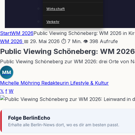
Wirtschaft
Verkehr
Start
WM 2026
Public Viewing Schöneberg: WM 2026 in Kir
WM 2026
📅 29. Mai 2026
⏱ 7 Min.
👁 398 Aufrufe
Public Viewing Schöneberg: WM 2026 i
Public Viewing Schöneberg zur WM 2026: drei Orte von Na
MM
Michelle Möhring
Redakteurin Lifestyle & Kultur
𝕏
f
W
Folge BerlinEcho
Erhalte alle Berlin-News dort, wo es dir am besten passt.