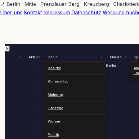
Zum
📍 Berlin · Mitte · Prenzlauer Berg · Kreuzberg · Charlotte
Hauptinhalt
Über uns
Kontakt
Impressum
Datenschutz
Werbung buch
springen
✕
Aktuell
Berlin
Märkte
Spä
Berlin
Bezirke
All
Fi
Kriminalität
Meinung
Lifestyle
Wohnen
Politik