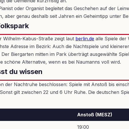
gt die Gemeinde kurzfristig an.
Pianist oder Organist begleitet das Geschehen auf der Lein
aber genau deshalb seit Jahren ein Geheimtipp unter Berl
olkspark
er Wilhelm-Kabus-Straße zeigt laut
berlin.de
alle Spiele der
chste Adresse im Bezirk: Auch die Nachtspiele und kleineren
 Der Biergarten mitten im Park überträgt ausgewählte Spie
e schöne Alternative, wenn es bei Naumanns voll wird.
st du wissen
der Nachtruhe beschlossen: Spiele mit Anstoß bis einsch
Sonst gilt zwischen 22 und 6 Uhr Ruhe. Die deutschen Spie
Anstoß (MESZ)
19:00