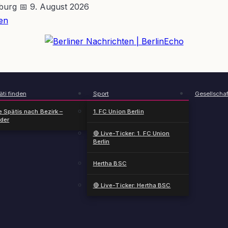
nburg
📅 9. August 2026
en
BerlinEcho – Zur Startseite
ti finden
Sport
Gesellschaf
e Spätis nach Bezirk –
1. FC Union Berlin
nder
🔴 Live-Ticker: 1. FC Union
Berlin
Hertha BSC
🔴 Live-Ticker: Hertha BSC