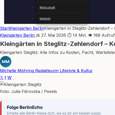
Wirtschaft
Verkehr
Start
Kleingärten Berlin
Kleingärten in Steglitz-Zehlendorf –
Kleingärten Berlin
📅 27. Mai 2026
⏱ 14 Min.
👁 188 Aufruf
Kleingärten in Steglitz-Zehlendorf – K
Kleingarten Steglitz: Alle Infos zu Kosten, Pacht, Warteli
MM
Michelle Möhring
Redakteurin Lifestyle & Kultur
𝕏
f
W
Foto: Julia Filirovska / Pexels
Folge BerlinEcho
Erhalte alle Berlin-News dort, wo es dir am besten passt.