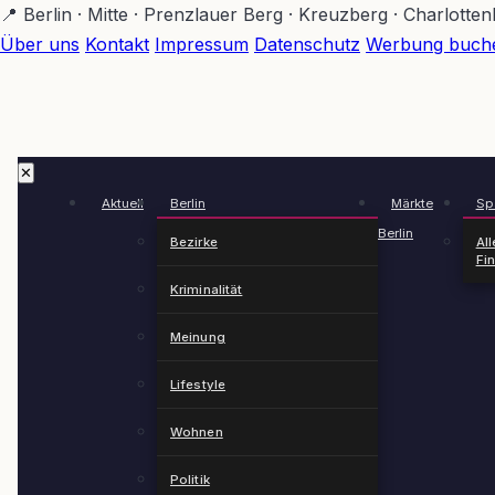
Zum
📍 Berlin · Mitte · Prenzlauer Berg · Kreuzberg · Charlotte
Hauptinhalt
Über uns
Kontakt
Impressum
Datenschutz
Werbung buch
springen
✕
Aktuell
Berlin
Märkte
Spä
Berlin
Bezirke
All
Fi
Kriminalität
Meinung
Lifestyle
Wohnen
Politik