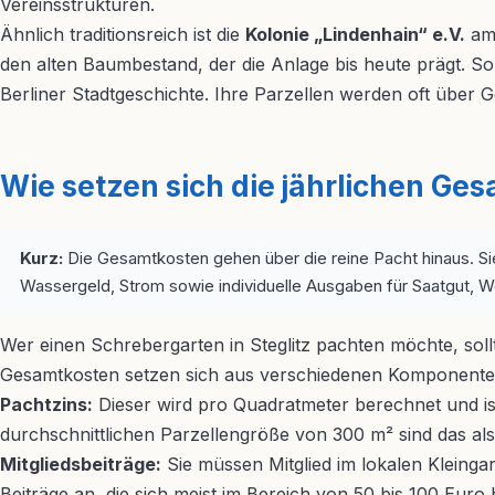
Vereinsstrukturen.
Ähnlich traditionsreich ist die
Kolonie „Lindenhain“ e.V.
am 
den alten Baumbestand, der die Anlage bis heute prägt. So
Berliner Stadtgeschichte. Ihre Parzellen werden oft über
Wie setzen sich die jährlichen G
Kurz:
Die Gesamtkosten gehen über die reine Pacht hinaus. Si
Wassergeld, Strom sowie individuelle Ausgaben für Saatgut, W
Wer einen Schrebergarten in Steglitz pachten möchte, sollte 
Gesamtkosten setzen sich aus verschiedenen Komponenten 
Pachtzins:
Dieser wird pro Quadratmeter berechnet und ist 
durchschnittlichen Parzellengröße von 300 m² sind das also
Mitgliedsbeiträge:
Sie müssen Mitglied im lokalen Kleinga
Beiträge an, die sich meist im Bereich von 50 bis 100 Euro