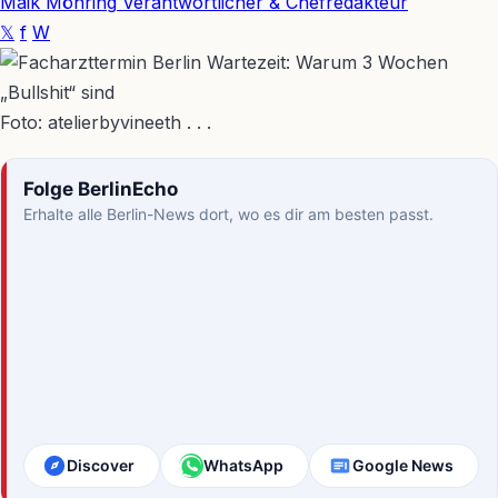
Maik Möhring
Verantwortlicher & Chefredakteur
𝕏
f
W
Foto: atelierbyvineeth . . .
Folge BerlinEcho
Erhalte alle Berlin-News dort, wo es dir am besten passt.
Discover
WhatsApp
Google News