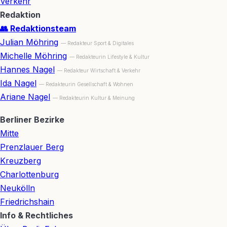
Verkehr
Redaktion
👥 Redaktionsteam
Julian Möhring
— Redakteur Sport & Digitales
Michelle Möhring
— Redakteurin Lifestyle & Kultur
Hannes Nagel
— Redakteur Wirtschaft & Verkehr
Ida Nagel
— Redakteurin Gesellschaft & Wohnen
Ariane Nagel
— Redakteurin Kultur & Meinung
Berliner Bezirke
Mitte
Prenzlauer Berg
Kreuzberg
Charlottenburg
Neukölln
Friedrichshain
Info & Rechtliches