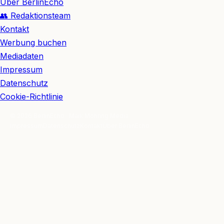
Über BerlinEcho
👥 Redaktionsteam
Kontakt
Werbung buchen
Mediadaten
Impressum
Datenschutz
Cookie-Richtlinie
© 2026 BerlinEcho · Maik Möhring Media
Impressum
Datenschutz
Kontakt
Über BerlinEcho