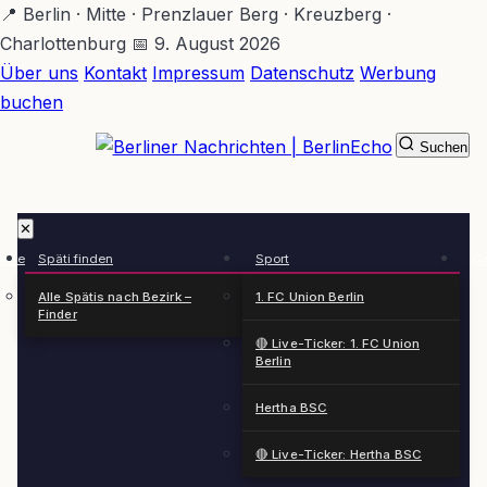
Zum
📍 Berlin · Mitte · Prenzlauer Berg · Kreuzberg ·
Hauptinhalt
Charlottenburg
📅 9. August 2026
springen
Über uns
Kontakt
Impressum
Datenschutz
Werbung
buchen
Suchen
BerlinEcho – Zur Startseite
✕
rkte
Späti finden
Sport
Ge
n
Alle Spätis nach Bezirk –
1. FC Union Berlin
Finder
🔴 Live-Ticker: 1. FC Union
Berlin
Hertha BSC
🔴 Live-Ticker: Hertha BSC