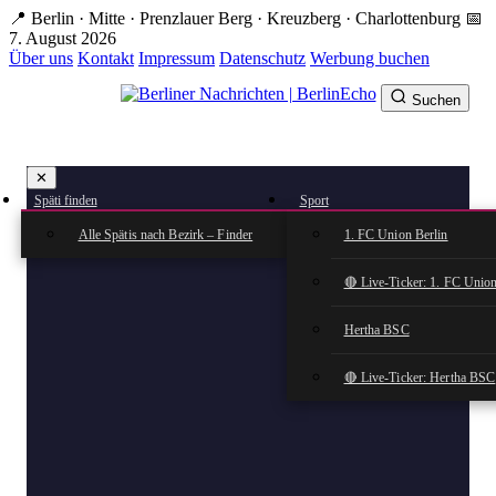
Zum
📍 Berlin · Mitte · Prenzlauer Berg · Kreuzberg · Charlottenburg
📅
Hauptinhalt
7. August 2026
springen
Über uns
Kontakt
Impressum
Datenschutz
Werbung buchen
Suchen
BerlinEcho – Zur Startseite
✕
rkte
Späti finden
Sport
n
Alle Spätis nach Bezirk – Finder
1. FC Union Berlin
🔴 Live-Ticker: 1. FC Union
Hertha BSC
🔴 Live-Ticker: Hertha BSC