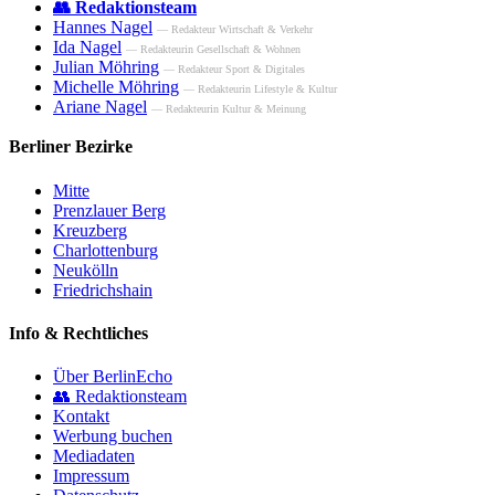
👥 Redaktionsteam
Hannes Nagel
— Redakteur Wirtschaft & Verkehr
Ida Nagel
— Redakteurin Gesellschaft & Wohnen
Julian Möhring
— Redakteur Sport & Digitales
Michelle Möhring
— Redakteurin Lifestyle & Kultur
Ariane Nagel
— Redakteurin Kultur & Meinung
Berliner Bezirke
Mitte
Prenzlauer Berg
Kreuzberg
Charlottenburg
Neukölln
Friedrichshain
Info & Rechtliches
Über BerlinEcho
👥 Redaktionsteam
Kontakt
Werbung buchen
Mediadaten
Impressum