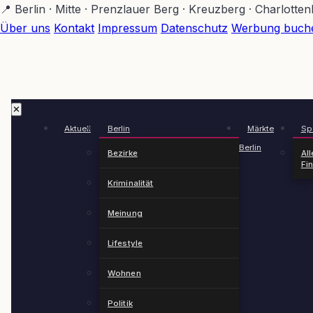
Zum
📍 Berlin · Mitte · Prenzlauer Berg · Kreuzberg · Charlotte
Hauptinhalt
Über uns
Kontakt
Impressum
Datenschutz
Werbung buch
springen
✕
Aktuell
Berlin
Märkte
Spä
Berlin
Bezirke
All
Fi
Kriminalität
Meinung
Lifestyle
Wohnen
Politik