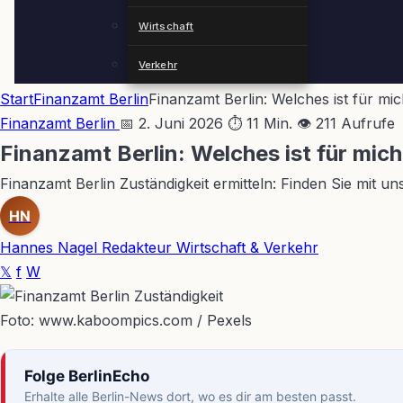
Wirtschaft
Verkehr
Start
Finanzamt Berlin
Finanzamt Berlin: Welches ist für mi
Finanzamt Berlin
📅 2. Juni 2026
⏱ 11 Min.
👁 211 Aufrufe
Finanzamt Berlin: Welches ist für mic
Finanzamt Berlin Zuständigkeit ermitteln: Finden Sie mit u
HN
Hannes Nagel
Redakteur Wirtschaft & Verkehr
𝕏
f
W
Foto: www.kaboompics.com / Pexels
Folge BerlinEcho
Erhalte alle Berlin-News dort, wo es dir am besten passt.