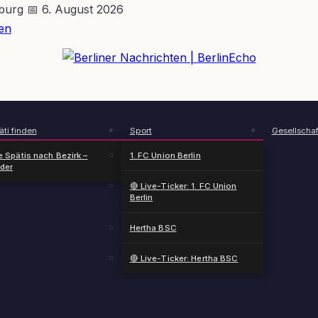
nburg
📅 6. August 2026
en
BerlinEcho – Zur Startseite
ti finden
Sport
Gesellschaf
e Spätis nach Bezirk –
1. FC Union Berlin
nder
🔴 Live-Ticker: 1. FC Union
Berlin
Hertha BSC
🔴 Live-Ticker: Hertha BSC