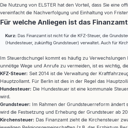
Die Nutzung von ELSTER hat den Vorteil, dass Sie eine offi
vereinfacht die Nachverfolgung und Einhaltung von Fristen
Für welche Anliegen ist das Finanzamt
Kurz:
Das Finanzamt ist nicht für die KFZ-Steuer, die Grunds
(Hundesteuer, zukünftig Grundsteuer) verwaltet. Auch für Kirc
Im Steuerdschungel kommt es häufig zu Verwechslungen bei
unnötige Wege und Anrufe zu vermeiden, ist es wichtig, d
KFZ-Steuer:
Seit 2014 ist die Verwaltung der Kraftfahrze
Hauptzollamt. Für Berlin ist dies in der Regel das Hauptzoll
Hundesteuer:
Die Hundesteuer ist eine kommunale Steuer. 
wird.
Grundsteuer:
Im Rahmen der Grundsteuerreform ändert sic
wird die Festsetzung und Erhebung der Grundsteuer ab 202
Kirchensteuer:
Das Finanzamt zieht die Kirchensteuer zwa
jeweiligen Religionsgemeinschaften (z.B. das Erzbistum Ber