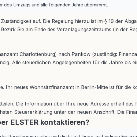
ahr des Umzugs und alle folgenden Jahre übernimmt.
Zuständigkeit auf. Die Regelung hierzu ist im § 19 der Abga
n Bezirk Sie am Ende des Veranlagungszeitraums (in der Reg
inanzamt Charlottenburg) nach Pankow (zuständig: Finanza
dig. Alle steuerlichen Angelegenheiten für die Jahre bis e
 Ihr neues Wohnsitzfinanzamt in Berlin-Mitte ist für die 
eilen. Die Information über Ihre neue Adresse erhält da
sten Steuererklärung unter der neuen Anschrift. Die Finanz
ber ELSTER kontaktieren?
r Registrierung sicher und digital mit Ihrem zuständigen Finanza