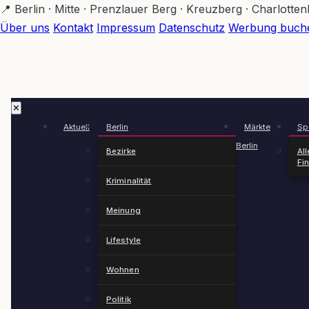
Zum
📍 Berlin · Mitte · Prenzlauer Berg · Kreuzberg · Charlotte
Hauptinhalt
Über uns
Kontakt
Impressum
Datenschutz
Werbung buch
springen
✕
Aktuell
Berlin
Märkte
Spä
Berlin
Bezirke
All
Fi
Kriminalität
Meinung
Lifestyle
Wohnen
Politik