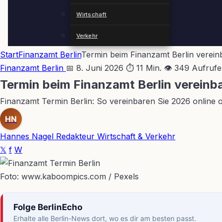
Wirtschaft
Verkehr
Start
Finanzamt Berlin
Termin beim Finanzamt Berlin verein
Finanzamt Berlin
📅 8. Juni 2026
⏱ 11 Min.
👁 349 Aufrufe
Termin beim Finanzamt Berlin vereinb
Finanzamt Termin Berlin: So vereinbaren Sie 2026 online od
HN
Hannes Nagel
Redakteur Wirtschaft & Verkehr
𝕏
f
W
Foto: www.kaboompics.com / Pexels
Folge BerlinEcho
Erhalte alle Berlin-News dort, wo es dir am besten passt.