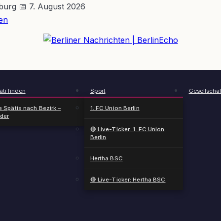
nburg
📅 7. August 2026
en
BerlinEcho – Zur Startseite
ti finden
Sport
Gesellschaf
e Spätis nach Bezirk –
1. FC Union Berlin
nder
🔴 Live-Ticker: 1. FC Union
Berlin
Hertha BSC
🔴 Live-Ticker: Hertha BSC