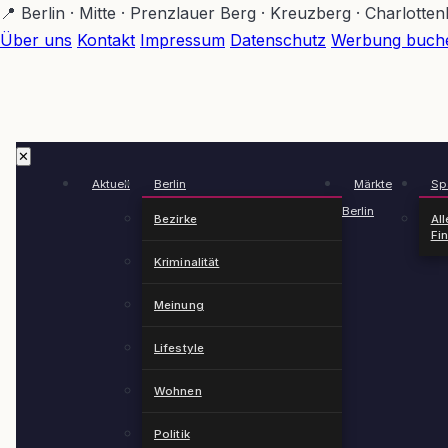
Zum
📍 Berlin · Mitte · Prenzlauer Berg · Kreuzberg · Charlotte
Hauptinhalt
Über uns
Kontakt
Impressum
Datenschutz
Werbung buch
springen
✕
Aktuell
Berlin
Märkte
Spä
Berlin
Bezirke
All
Fi
Kriminalität
Meinung
Lifestyle
Wohnen
Politik