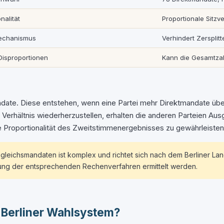
nalität
Proportionale Sitzv
echanismus
Verhindert Zersplitte
Disproportionen
Kann die Gesamtzah
e. Diese entstehen, wenn eine Partei mehr Direktmandate über 
erhältnis wiederherzustellen, erhalten die anderen Parteien Aus
e Proportionalität des Zweitstimmenergebnisses zu gewährleisten
ichsmandaten ist komplex und richtet sich nach dem Berliner Land
ung der entsprechenden Rechenverfahren ermittelt werden.
m Berliner Wahlsystem?