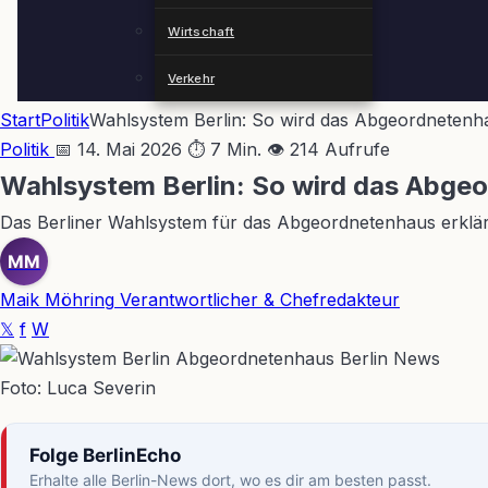
Wirtschaft
Verkehr
Start
Politik
Wahlsystem Berlin: So wird das Abgeordnetenh
Politik
📅 14. Mai 2026
⏱ 7 Min.
👁 214 Aufrufe
Wahlsystem Berlin: So wird das Abge
Das Berliner Wahlsystem für das Abgeordnetenhaus erklär
MM
Maik Möhring
Verantwortlicher & Chefredakteur
𝕏
f
W
Foto: Luca Severin
Folge BerlinEcho
Erhalte alle Berlin-News dort, wo es dir am besten passt.