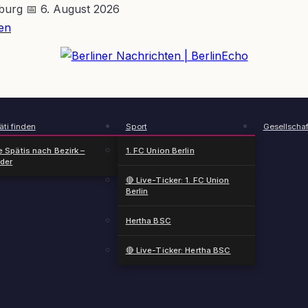
nburg
📅 6. August 2026
en
BerlinEcho – Zur Startseite
ti finden
Sport
Gesellschaf
e Spätis nach Bezirk –
1. FC Union Berlin
nder
🔴 Live-Ticker: 1. FC Union
Berlin
Hertha BSC
🔴 Live-Ticker: Hertha BSC