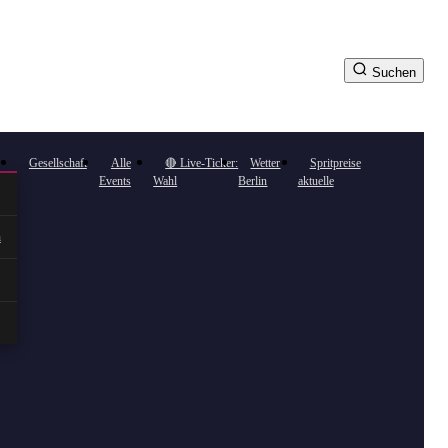
Suchen
Gesellschaft
Alle
🔴 Live-Ticker:
Wetter
Spritpreise
Events
Wahl
Berlin
aktuelle
n