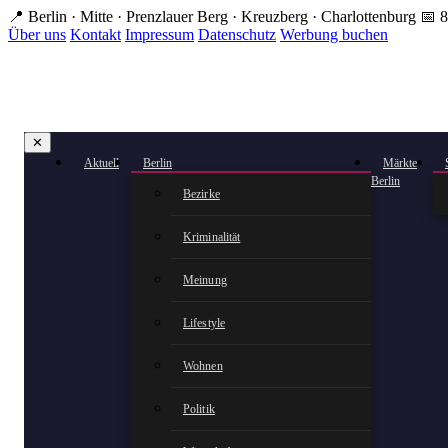
Zum
📍 Berlin · Mitte · Prenzlauer Berg · Kreuzberg · Charlottenburg
📅 8
Hauptinhalt
Über uns
Kontakt
Impressum
Datenschutz
Werbung buchen
springen
✕
Aktuell
Berlin
Märkte
Berlin
Bezirke
Kriminalität
Meinung
Lifestyle
Wohnen
Politik