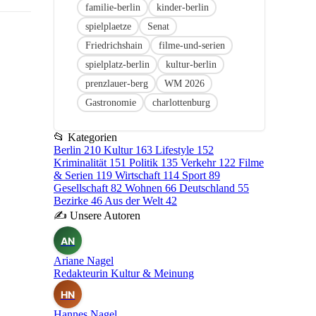
familie-berlin
kinder-berlin
spielplaetze
Senat
Friedrichshain
filme-und-serien
spielplatz-berlin
kultur-berlin
prenzlauer-berg
WM 2026
Gastronomie
charlottenburg
📂
Kategorien
Berlin
210
Kultur
163
Lifestyle
152
Kriminalität
151
Politik
135
Verkehr
122
Filme
& Serien
119
Wirtschaft
114
Sport
89
Gesellschaft
82
Wohnen
66
Deutschland
55
Bezirke
46
Aus der Welt
42
✍
Unsere Autoren
AN
Ariane Nagel
Redakteurin Kultur & Meinung
HN
Hannes Nagel