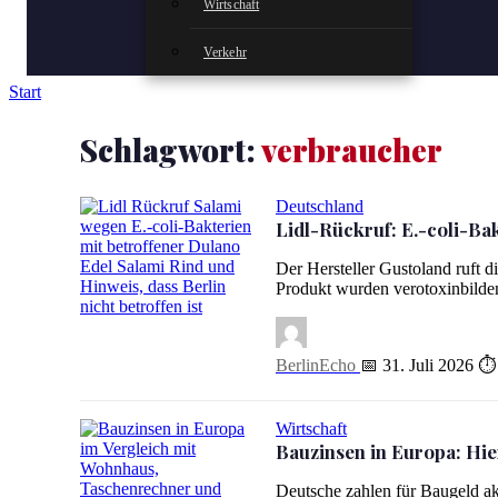
Wirtschaft
Verkehr
Start
Schlagwort:
verbraucher
Deutschland
Lidl-Rückruf: E.-coli-Bak
Der Hersteller Gustoland ruft d
Produkt wurden verotoxinbilden
Lidl-Rückruf: E.-coli-Bakterien in Salami – Berlin nicht auf
BerlinEcho
📅 31. Juli 2026
⏱ 
Wirtschaft
Bauzinsen in Europa: Hier
Deutsche zahlen für Baugeld aktu