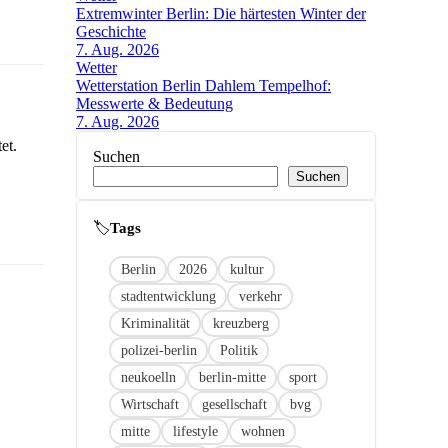
Extremwinter Berlin: Die härtesten Winter der
Geschichte
7. Aug. 2026
Wetter
Wetterstation Berlin Dahlem Tempelhof:
Messwerte & Bedeutung
7. Aug. 2026
et.
Suchen
Suchen
🏷
Link
Berlin
2026
kultur
stadtentwicklung
verkehr
Kriminalität
kreuzberg
polizei-berlin
Politik
neukoelln
berlin-mitte
sport
Wirtschaft
gesellschaft
bvg
mitte
lifestyle
wohnen