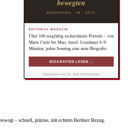
bewegten
BIOGRAFIEN · IM · NETZ
EDITORIAL-MAGAZIN
Über 100 sorgfältig recherchierte Porträts – von
Marie Curie bis Marc Aurel. Lesedauer 6–9
Minuten, jeden Sonntag eine neue Biografie.
BIOGRAFIEN LESEN →
biografien-im-netz.de · Maik Möhring Media
bewegt – schnell, präzise, mit echtem Berliner Bezug.