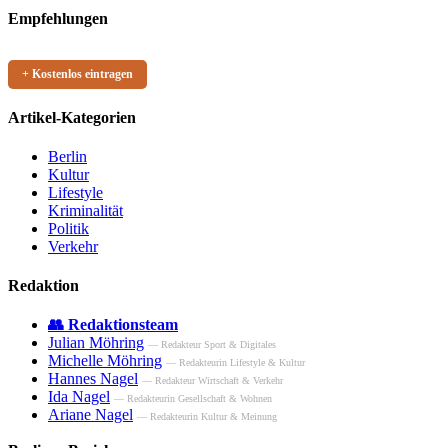
Empfehlungen
+ Kostenlos eintragen
Artikel-Kategorien
Berlin
Kultur
Lifestyle
Kriminalität
Politik
Verkehr
Redaktion
👥 Redaktionsteam
Julian Möhring
— Redakteur Sport & Digitales
Michelle Möhring
— Redakteurin Lifestyle & Kultur
Hannes Nagel
— Redakteur Wirtschaft & Verkehr
Ida Nagel
— Redakteurin Gesellschaft & Wohnen
Ariane Nagel
— Redakteurin Kultur & Meinung