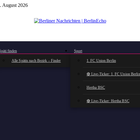
. August 2026
BerlinEcho – Zur Startseite
Späti finden
Sport
Alle Spätis nach Bezirk – Finder
1. FC Union Berlin
🔴 Live-Ticker: 1. FC Union Berli
Hertha BSC
🔴 Live-Ticker: Hertha BSC