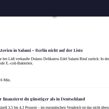
terien in Salami – Berlin nicht auf der Liste
ie bei Lidl verkaufte Dulano Delikatess Edel Salami Rind zurück: In d
de E.-coli-Bakterien.
 der Liste
6 Min.
 finanzierst du günstiger als in Deutschland
ell 3,5 bis 4,3 Prozent – im europäischen Vergleich ist das nicht übera