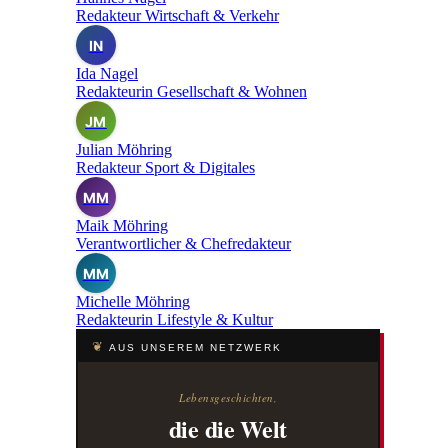
Redakteur Wirtschaft & Verkehr
IN
Ida Nagel
Redakteurin Gesellschaft & Wohnen
JM
Julian Möhring
Redakteur Sport & Digitales
MM
Maik Möhring
Verantwortlicher & Chefredakteur
MM
Michelle Möhring
Redakteurin Lifestyle & Kultur
❦
AUS UNSEREM NETZWERK
Lebensgeschichten,
die die Welt