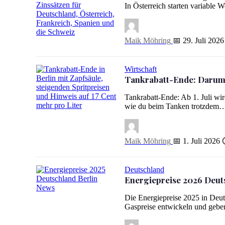
In Österreich starten variable 
Bauzinsen in Europa: Hier finanzierst du günstiger als in D
Maik Möhring
📅 29. Juli 2026
Wirtschaft
Tankrabatt-Ende: Darum 
Tankrabatt-Ende: Ab 1. Juli wir
wie du beim Tanken trotzdem
Tankrabatt-Ende: Darum wird Tanken in Berlin teurer
Maik Möhring
📅 1. Juli 2026
Deutschland
Energiepreise 2026 Deut
Energiepreise 2026 Deutschland: So entwickeln sich Stro
Die Energiepreise 2025 in Deut
Gaspreise entwickeln und geb