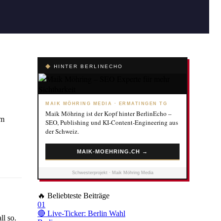
◆
HINTER BERLINECHO
MAIK MÖHRING MEDIA · ERMATINGEN TG
Maik Möhring ist der Kopf hinter BerlinEcho –
em
SEO, Publishing und KI-Content-Engineering aus
der Schweiz.
MAIK-MOEHRING.CH →
Schwesterprojekt · Maik Möhring Media
🔥
Beliebteste Beiträge
01
🔴 Live-Ticker: Berlin Wahl
ll so.