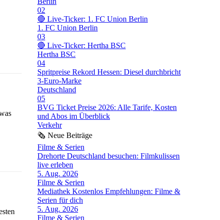
Berlin
02
🔴 Live-Ticker: 1. FC Union Berlin
1. FC Union Berlin
03
🔴 Live-Ticker: Hertha BSC
Hertha BSC
04
Spritpreise Rekord Hessen: Diesel durchbricht
3-Euro-Marke
Deutschland
05
BVG Ticket Preise 2026: Alle Tarife, Kosten
 was
und Abos im Überblick
Verkehr
🗞
Neue Beiträge
Filme & Serien
Drehorte Deutschland besuchen: Filmkulissen
live erleben
5. Aug. 2026
Filme & Serien
Mediathek Kostenlos Empfehlungen: Filme &
Serien für dich
5. Aug. 2026
esten
Filme & Serien