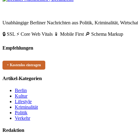
Beiträge
BerlinEcho – Zur Startseite
Unabhängige Berliner Nachrichten aus Politik, Kriminalität, Wirtschaf
🔒 SSL
⚡ Core Web Vitals
📱 Mobile First
🔎 Schema Markup
Empfehlungen
+ Kostenlos eintragen
Artikel-Kategorien
Berlin
Kultur
Lifestyle
Kriminalität
Politik
Verkehr
Redaktion