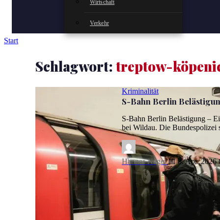
Wirtschaft
Verkehr
Start
Schlagwort:
treptow-köpeni
Kriminalität
S-Bahn Berlin Belästigung
S-Bahn Berlin Belästigung – Ei
bei Wildau. Die Bundespolizei
Hannes Nagel
📅 8. Apr. 2026