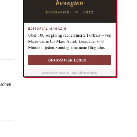
bewegten
BIOGRAFIEN · IM · NETZ
EDITORIAL-MAGAZIN
Über 100 sorgfältig recherchierte Porträts – von
Marie Curie bis Marc Aurel. Lesedauer 6–9
Minuten, jeden Sonntag eine neue Biografie.
BIOGRAFIEN LESEN →
biografien-im-netz.de · Maik Möhring Media
ischen