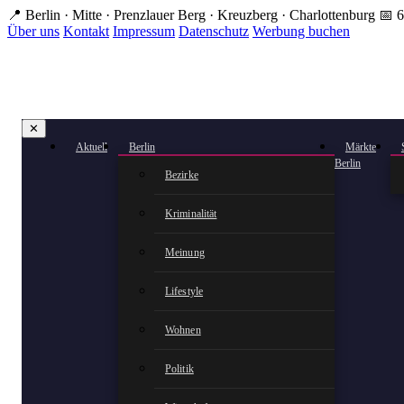
Zum
📍 Berlin · Mitte · Prenzlauer Berg · Kreuzberg · Charlottenburg
📅 6
Hauptinhalt
Über uns
Kontakt
Impressum
Datenschutz
Werbung buchen
springen
✕
Aktuell
Berlin
Märkte
Berlin
Bezirke
Kriminalität
Meinung
Lifestyle
Wohnen
Politik