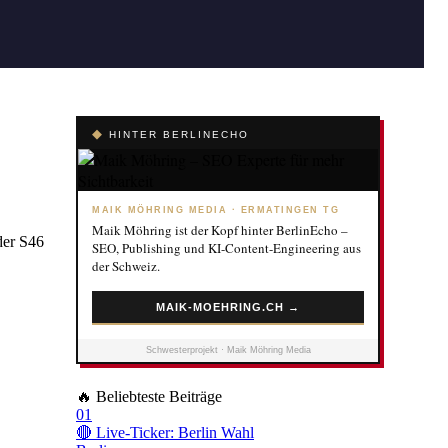
◆
HINTER BERLINECHO
MAIK MÖHRING MEDIA · ERMATINGEN TG
Maik Möhring ist der Kopf hinter BerlinEcho –
der S46
SEO, Publishing und KI-Content-Engineering aus
der Schweiz.
MAIK-MOEHRING.CH →
Schwesterprojekt · Maik Möhring Media
🔥
Beliebteste Beiträge
01
🔴 Live-Ticker: Berlin Wahl