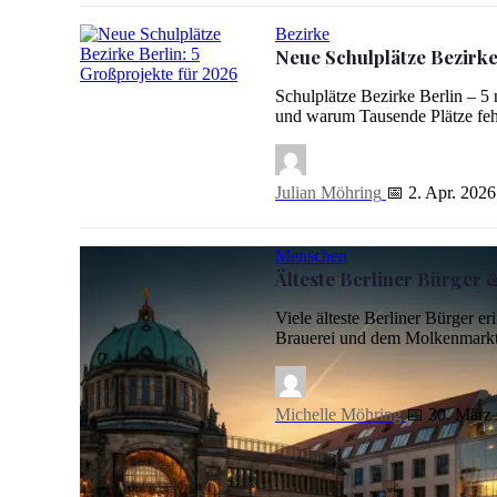
Bezirke
Neue Schulplätze Bezirke
Neue Schulplätze Bezirke Berlin: 5 Großprojekte für 2026
Schulplätze Bezirke Berlin –
und warum Tausende Plätze fehl
Julian Möhring
📅 2. Apr. 2026
Menschen
Älteste Berliner Bürger 
Viele älteste Berliner Bürger er
Brauerei und dem Molkenmark
Michelle Möhring
📅 30. März