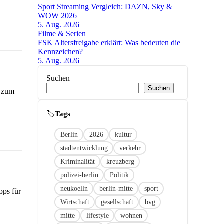
Sport Streaming Vergleich: DAZN, Sky &
WOW 2026
5. Aug. 2026
Filme & Serien
FSK Altersfreigabe erklärt: Was bedeuten die
Kennzeichen?
5. Aug. 2026
Suchen
Suchen
s zum
🏷
Link
Berlin
2026
kultur
stadtentwicklung
verkehr
Kriminalität
kreuzberg
polizei-berlin
Politik
neukoelln
berlin-mitte
sport
pps für
Wirtschaft
gesellschaft
bvg
mitte
lifestyle
wohnen