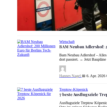
S-Bahn Berlin Belästigung: Helfer (39) auf S46 brutal verp
Wirtschaft
BAM Neubau Adlershof: 2
Bam Neubau Adlershof – Alles
BAM Neubau Adlershof: 200 Millionen Euro für Berlins T
dort passiert. → Jetzt Baupläne
Hannes Nagel
📅 6. Apr. 2026
Treptow-Köpenick
7 beste Ausflugsziele Tr
7 beste Ausflugsziele Treptow Köpenick für 2026
Ausflugsziele Treptow Köpenic