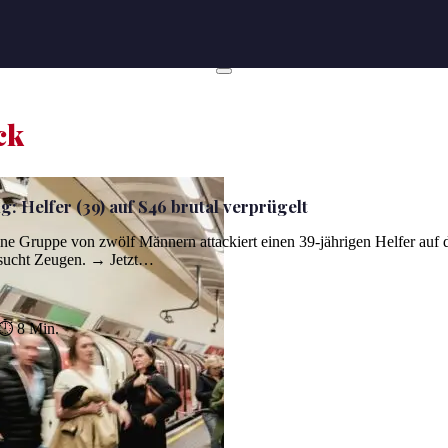
ck
: Helfer (39) auf S46 brutal verprügelt
ne Gruppe von zwölf Männern attackiert einen 39-jährigen Helfer auf 
 sucht Zeugen. → Jetzt…
⏱ 8 Min.