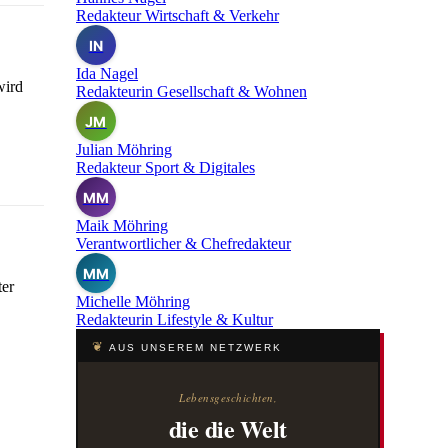
Redakteur Wirtschaft & Verkehr
IN
Ida Nagel
wird
Redakteurin Gesellschaft & Wohnen
JM
Julian Möhring
Redakteur Sport & Digitales
MM
Maik Möhring
Verantwortlicher & Chefredakteur
MM
ter
Michelle Möhring
Redakteurin Lifestyle & Kultur
❦
AUS UNSEREM NETZWERK
Lebensgeschichten,
die die Welt