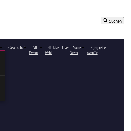
Suchen
Gesellschaft
Alle
🔴 Live-Ticker:
Wetter
Spritpreise
Events
Wahl
Berlin
aktuelle
n