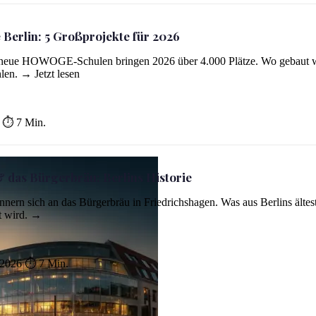
 Berlin: 5 Großprojekte für 2026
 5 neue HOWOGE-Schulen bringen 2026 über 4.000 Plätze. Wo gebaut 
en. → Jetzt lesen
⏱ 7 Min.
& das Bürgerbräu: Berlins Historie
innern sich an das Bürgerbräu in Friedrichshagen. Was aus Berlins ältes
t wird. →
 2026
⏱ 7 Min.