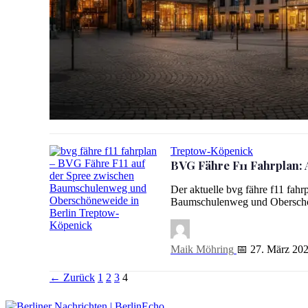
Älteste Berliner Bürger & das Bürgerbräu: Berlins Historie
Treptow-Köpenick
BVG Fähre F11 Fahrplan: 
Der aktuelle bvg fähre f11 fahr
Baumschulenweg und Obersch
BVG Fähre F11 Fahrplan: Abfahrtszeiten, Preise & Route
Maik Möhring
📅 27. März 20
Seitennummerierung
Link
Link
Link
← Zurück
1
2
3
4
der