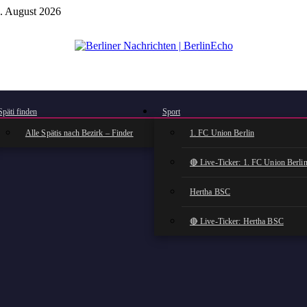
. August 2026
BerlinEcho – Zur Startseite
Späti finden
Sport
Alle Spätis nach Bezirk – Finder
1. FC Union Berlin
🔴 Live-Ticker: 1. FC Union Berli
Hertha BSC
🔴 Live-Ticker: Hertha BSC