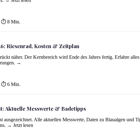
s. → Jetzt lesen
⏱ 8 Min.
6: Riesenrad, Kosten & Zeitplan
ückt näher. Der Kernbereich wird Ende des Jahres fertig. Erfahre alle
hrungen. →
⏱ 6 Min.
t: Aktuelle Messwerte & Badetipps
s
st ausgezeichnet. Alle aktuellen Messwerte, Daten zu Blaualgen und Ti
ns. → Jetzt lesen