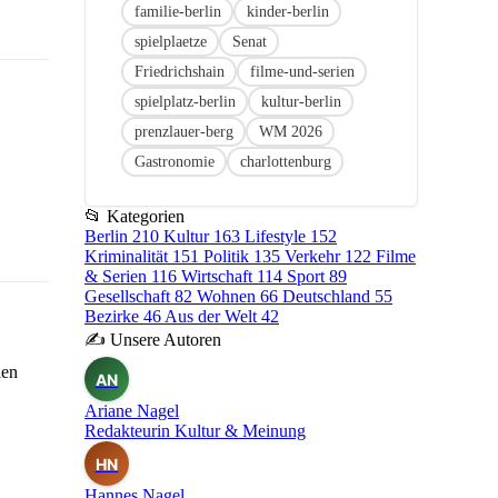
familie-berlin
kinder-berlin
spielplaetze
Senat
Friedrichshain
filme-und-serien
spielplatz-berlin
kultur-berlin
prenzlauer-berg
WM 2026
Gastronomie
charlottenburg
📂
Kategorien
Berlin
210
Kultur
163
Lifestyle
152
Kriminalität
151
Politik
135
Verkehr
122
Filme
& Serien
116
Wirtschaft
114
Sport
89
Gesellschaft
82
Wohnen
66
Deutschland
55
Bezirke
46
Aus der Welt
42
✍
Unsere Autoren
ien
AN
Ariane Nagel
Redakteurin Kultur & Meinung
HN
Hannes Nagel