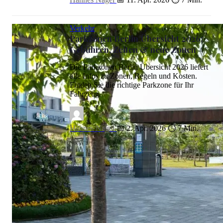
Verkehr
Parkzonen Berlin Übersicht 2026:
Gebühren, Zeiten & neue Zonen
Die Parkzonen Berlin Übersicht 2026 liefert
alle Infos zu Zonen, Regeln und Kosten.
Finden Sie die richtige Parkzone für Ihr
Fahrzeug.
Hannes Nagel
📅 2. Apr. 2026
⏱ 7 Min.