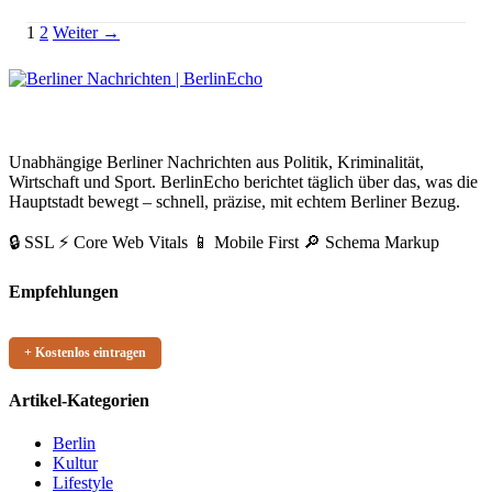
Parkzonen Berlin Übersicht 2026: Gebühren, Zeiten & neue Zonen
Seitennummerierung
Link
1
2
Weiter →
der
Beiträge
BerlinEcho – Zur Startseite
Unabhängige Berliner Nachrichten aus Politik, Kriminalität,
Wirtschaft und Sport. BerlinEcho berichtet täglich über das, was die
Hauptstadt bewegt – schnell, präzise, mit echtem Berliner Bezug.
🔒 SSL
⚡ Core Web Vitals
📱 Mobile First
🔎 Schema Markup
Empfehlungen
+ Kostenlos eintragen
Artikel-Kategorien
Berlin
Kultur
Lifestyle