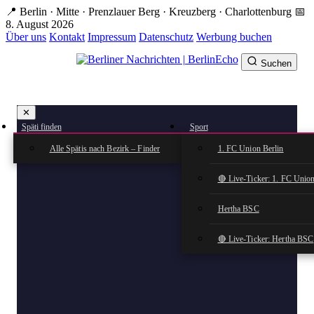
Zum
📍 Berlin · Mitte · Prenzlauer Berg · Kreuzberg · Charlottenburg
📅
Hauptinhalt
8. August 2026
springen
Über uns
Kontakt
Impressum
Datenschutz
Werbung buchen
Suchen
BerlinEcho – Zur Startseite
✕
rkte
Späti finden
Sport
n
Alle Spätis nach Bezirk – Finder
1. FC Union Berlin
🔴 Live-Ticker: 1. FC Union
Hertha BSC
🔴 Live-Ticker: Hertha BSC