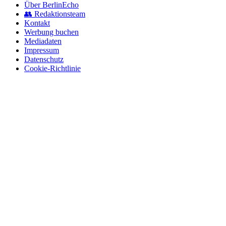
Über BerlinEcho
👥 Redaktionsteam
Kontakt
Werbung buchen
Mediadaten
Impressum
Datenschutz
Cookie-Richtlinie
© 2026 BerlinEcho · Maik Möhring Media
Impressum
Datenschutz
Kontakt
Über BerlinEcho