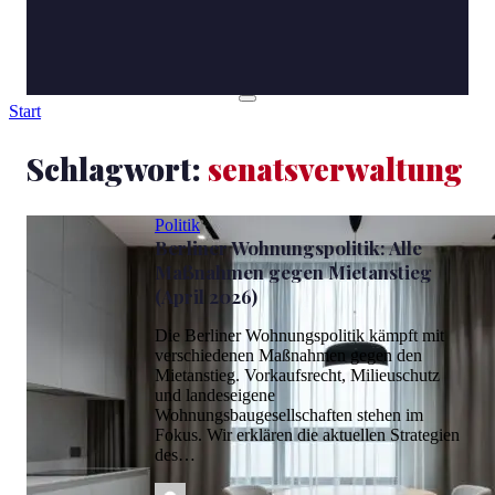
Start
Schlagwort:
senatsverwaltung
Politik
Berliner Wohnungspolitik: Alle
Maßnahmen gegen Mietanstieg
(April 2026)
Die Berliner Wohnungspolitik kämpft mit
verschiedenen Maßnahmen gegen den
Mietanstieg. Vorkaufsrecht, Milieuschutz
und landeseigene
Wohnungsbaugesellschaften stehen im
Fokus. Wir erklären die aktuellen Strategien
des…