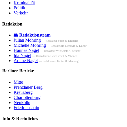
Kriminalität
Politik
Verkehr
Redaktion
👥 Redaktionsteam
Julian Möhring
— Redakteur Sport & Digitales
Michelle Möhring
— Redakteurin Lifestyle & Kultur
Hannes Nagel
— Redakteur Wirtschaft & Verkehr
Ida Nagel
— Redakteurin Gesellschaft & Wohnen
Ariane Nagel
— Redakteurin Kultur & Meinung
Berliner Bezirke
Mitte
Prenzlauer Berg
Kreuzberg
Charlottenburg
Neukölln
Friedrichshain
Info & Rechtliches