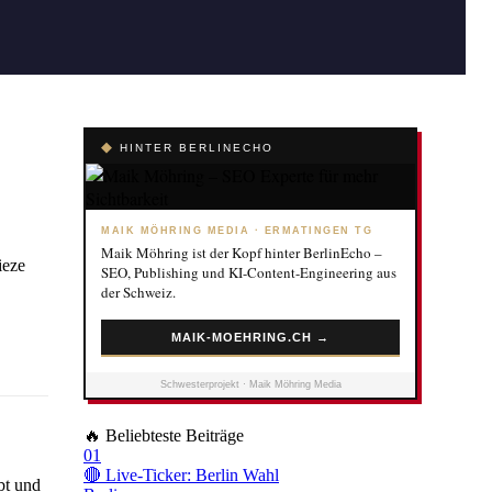
◆
HINTER BERLINECHO
MAIK MÖHRING MEDIA · ERMATINGEN TG
Maik Möhring ist der Kopf hinter BerlinEcho –
ieze
SEO, Publishing und KI-Content-Engineering aus
der Schweiz.
MAIK-MOEHRING.CH →
Schwesterprojekt · Maik Möhring Media
🔥
Beliebteste Beiträge
01
🔴 Live-Ticker: Berlin Wahl
bt und