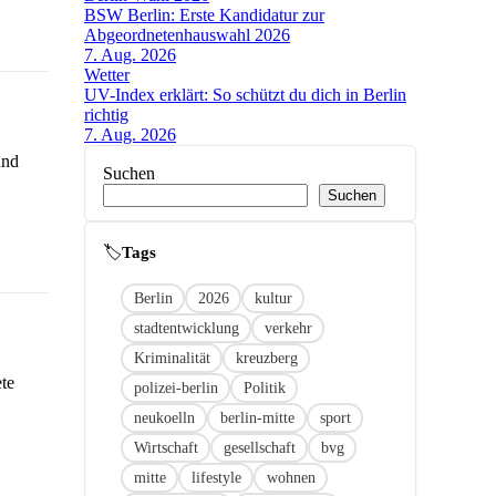
BSW Berlin: Erste Kandidatur zur
Abgeordnetenhauswahl 2026
7. Aug. 2026
Wetter
UV-Index erklärt: So schützt du dich in Berlin
richtig
7. Aug. 2026
und
Suchen
Suchen
🏷
Link
Berlin
2026
kultur
stadtentwicklung
verkehr
Kriminalität
kreuzberg
ete
polizei-berlin
Politik
neukoelln
berlin-mitte
sport
Wirtschaft
gesellschaft
bvg
mitte
lifestyle
wohnen