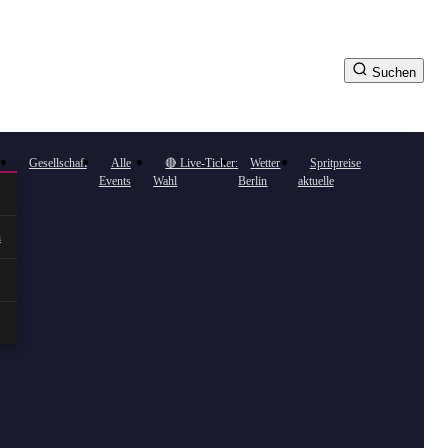
Suchen
Gesellschaft
Alle
🔴 Live-Ticker:
Wetter
Spritpreise
Events
Wahl
Berlin
aktuelle
n