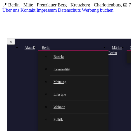
Zum
📍 Berlin · Mitte · Prenzlauer Berg · Kreuzberg · Charlottenburg
📅 7
Hauptinhalt
Über uns
Kontakt
Impressum
Datenschutz
Werbung buchen
springen
✕
Aktuell
Berlin
Märkte
Berlin
Bezirke
Kriminalität
Meinung
Lifestyle
Wohnen
Politik