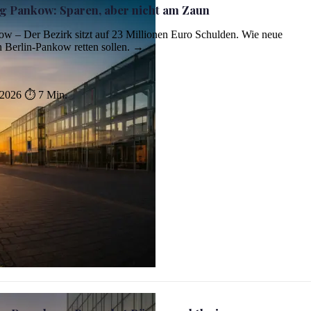
 Pankow: Sparen, aber nicht am Zaun
w – Der Bezirk sitzt auf 23 Millionen Euro Schulden. Wie neue
Berlin-Pankow retten sollen. →
 2026
⏱ 7 Min.
Zaun