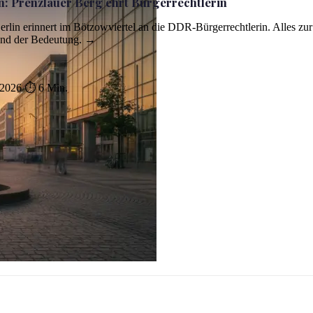
in: Prenzlauer Berg ehrt Bürgerrechtlerin
erlin erinnert im Bötzowviertel an die DDR-Bürgerrechtlerin. Alles zur
und der Bedeutung. →
 2026
⏱ 6 Min.
tlerin