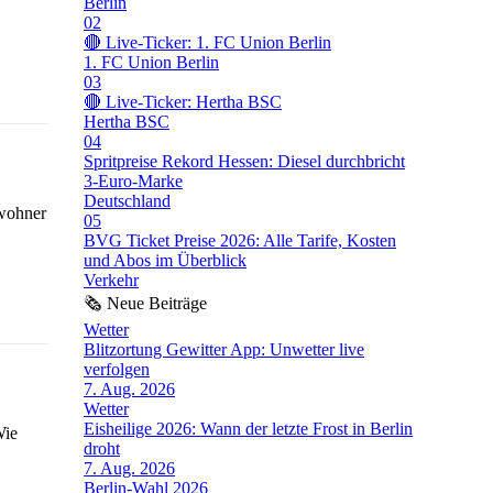
Berlin
02
🔴 Live-Ticker: 1. FC Union Berlin
1. FC Union Berlin
03
🔴 Live-Ticker: Hertha BSC
Hertha BSC
04
Spritpreise Rekord Hessen: Diesel durchbricht
3-Euro-Marke
Deutschland
nwohner
05
BVG Ticket Preise 2026: Alle Tarife, Kosten
und Abos im Überblick
Verkehr
🗞
Neue Beiträge
Wetter
Blitzortung Gewitter App: Unwetter live
verfolgen
7. Aug. 2026
Wetter
Eisheilige 2026: Wann der letzte Frost in Berlin
Wie
droht
7. Aug. 2026
Berlin-Wahl 2026