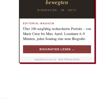
bewegten
BIOGRAFIEN · IM · NETZ
EDITORIAL-MAGAZIN
Über 100 sorgfältig recherchierte Porträts – von
Marie Curie bis Marc Aurel. Lesedauer 6–9
Minuten, jeden Sonntag eine neue Biografie.
BIOGRAFIEN LESEN →
biografien-im-netz.de · Maik Möhring Media