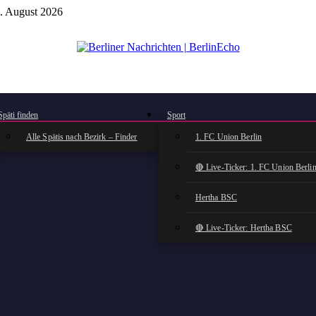
. August 2026
BerlinEcho – Zur Startseite
Späti finden
Sport
Alle Spätis nach Bezirk – Finder
1. FC Union Berlin
🔴 Live-Ticker: 1. FC Union Berli
Hertha BSC
🔴 Live-Ticker: Hertha BSC