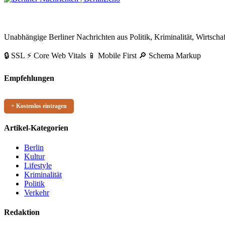
Beiträge
BerlinEcho – Zur Startseite
Unabhängige Berliner Nachrichten aus Politik, Kriminalität, Wirtschaf
🔒 SSL
⚡ Core Web Vitals
📱 Mobile First
🔎 Schema Markup
Empfehlungen
+ Kostenlos eintragen
Artikel-Kategorien
Berlin
Kultur
Lifestyle
Kriminalität
Politik
Verkehr
Redaktion