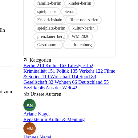
familie-berlin
kinder-berlin
spielplaetze
Senat
Friedrichshain
filme-und-serien
spielplatz-berlin
kultur-berlin
lln
prenzlauer-berg
WM 2026
Gastronomie
charlottenburg
📂
Kategorien
Berlin
210
Kultur
163
Lifestyle
152
Kriminalität
151
Politik
135
Verkehr
122
Filme
& Serien
119
Wirtschaft
114
Sport
89
Gesellschaft
82
Wohnen
66
Deutschland
55
Bezirke
46
Aus der Welt
42
at zum
✍
Unsere Autoren
AN
Ariane Nagel
Redakteurin Kultur & Meinung
HN
Hannes Nagel