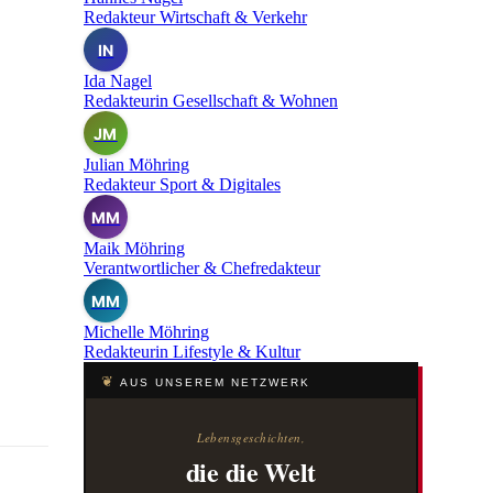
Redakteur Wirtschaft & Verkehr
IN
Ida Nagel
Redakteurin Gesellschaft & Wohnen
JM
Julian Möhring
Redakteur Sport & Digitales
MM
Maik Möhring
Verantwortlicher & Chefredakteur
MM
Michelle Möhring
Redakteurin Lifestyle & Kultur
❦
AUS UNSEREM NETZWERK
Lebensgeschichten,
die die Welt