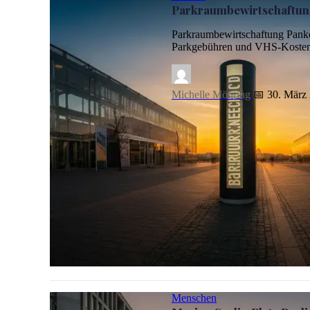
Parkraumbewirtschaftung
Parkraumbewirtschaftung Panko
Parkgebühren und VHS-Kosten 
Michelle Möhring
📅 30. März
Parkraumbewirtschaftung Pankow: Sparen, aber nicht am 
Menschen