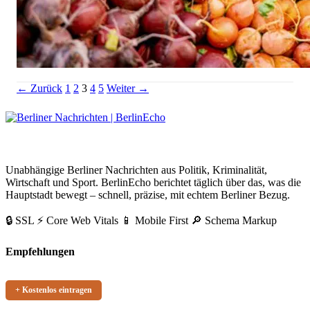
Kollwitzplatz Wochenmarkt Termine 2026: Zeiten & Stände
Seitennummerierung
Link
Link
Link
Link
← Zurück
1
2
3
4
5
Weiter →
der
Beiträge
BerlinEcho – Zur Startseite
Unabhängige Berliner Nachrichten aus Politik, Kriminalität,
Wirtschaft und Sport. BerlinEcho berichtet täglich über das, was die
Hauptstadt bewegt – schnell, präzise, mit echtem Berliner Bezug.
🔒 SSL
⚡ Core Web Vitals
📱 Mobile First
🔎 Schema Markup
Empfehlungen
+ Kostenlos eintragen