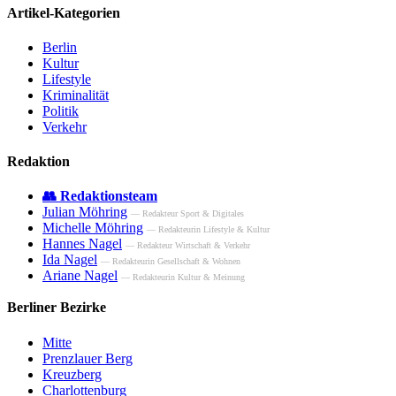
Artikel-Kategorien
Berlin
Kultur
Lifestyle
Kriminalität
Politik
Verkehr
Redaktion
👥 Redaktionsteam
Julian Möhring
— Redakteur Sport & Digitales
Michelle Möhring
— Redakteurin Lifestyle & Kultur
Hannes Nagel
— Redakteur Wirtschaft & Verkehr
Ida Nagel
— Redakteurin Gesellschaft & Wohnen
Ariane Nagel
— Redakteurin Kultur & Meinung
Berliner Bezirke
Mitte
Prenzlauer Berg
Kreuzberg
Charlottenburg