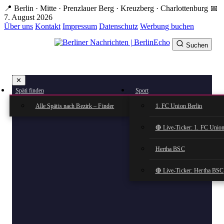
Zum
📍 Berlin · Mitte · Prenzlauer Berg · Kreuzberg · Charlottenburg
📅
Hauptinhalt
7. August 2026
springen
Über uns
Kontakt
Impressum
Datenschutz
Werbung buchen
Suchen
BerlinEcho – Zur Startseite
✕
rkte
Späti finden
Sport
n
Alle Spätis nach Bezirk – Finder
1. FC Union Berlin
🔴 Live-Ticker: 1. FC Union
Hertha BSC
🔴 Live-Ticker: Hertha BSC