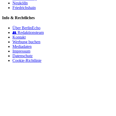
Neukölln
Friedrichshain
Info & Rechtliches
Über BerlinEcho
👥 Redaktionsteam
Kontakt
Werbung buchen
Mediadaten
Impressum
Datenschutz
Cookie-Richtlinie
© 2026 BerlinEcho · Maik Möhring Media
Impressum
Datenschutz
Kontakt
Über BerlinEcho