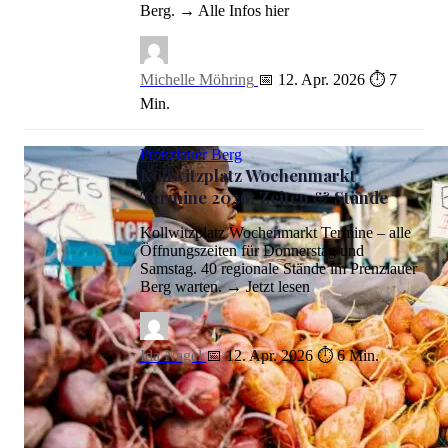
Berg. → Alle Infos hier
Michelle Möhring
📅 12. Apr. 2026
⏱ 7
Min.
Prenzlauer Berg
Kollwitzplatz Wochenmarkt
Termine 2026: Zeiten & Stände
Kollwitzplatz Wochenmarkt Termine – alle
Öffnungszeiten für Donnerstag und
Samstag. 40 regionale Stände im Prenzlauer
Berg warten. → Jetzt lesen
Ida Nagel
📅 12. Apr. 2026
⏱ 6 Min.