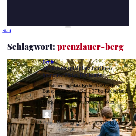
Start
Schlagwort:
prenzlauer-berg
Berlin
Abenteuerspielplatz Berlin: 6
betreute Plätze für Kinder
Abenteuerspielplatz Berlin: Die 6 echten
Bauspielplätze von Kolle 37 bis Räuberland.
Plus Tipps zu Öffnungszeiten und
Spielplätzen mit Abenteuer-Charakter.
Ariane Nagel
📅 19. Apr. 2026
⏱ 10 Min.