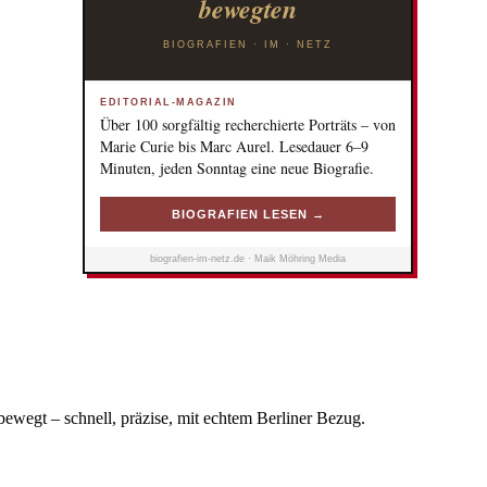
bewegten
BIOGRAFIEN · IM · NETZ
EDITORIAL-MAGAZIN
Über 100 sorgfältig recherchierte Porträts – von
Marie Curie bis Marc Aurel. Lesedauer 6–9
Minuten, jeden Sonntag eine neue Biografie.
BIOGRAFIEN LESEN →
biografien-im-netz.de · Maik Möhring Media
bewegt – schnell, präzise, mit echtem Berliner Bezug.