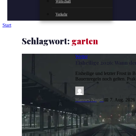
Wirtschaft
Verkehr
Start
Schlagwort:
garten
Wetter
Eisheilige 2026: Wann der
Eisheilige und letzter Frost in
Bauernregeln noch gelten. Pra
Hannes Nagel
📅 7. Aug. 2026