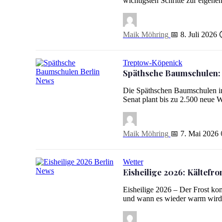
wichtigsten Schritte zur eigenen
Maik Möhring
📅 8. Juli 2026
Treptow-Köpenick
Späthsche Baumschulen
Späthsche Baumschulen: Gärtnerwochenende & Wohnungs
Die Späthschen Baumschulen i
Senat plant bis zu 2.500 neue
Maik Möhring
📅 7. Mai 2026
Wetter
Eisheilige 2026: Kältefron
Eisheilige 2026: Kältefront trifft Berlin eine Woche zu früh
Eisheilige 2026 – Der Frost kom
und wann es wieder warm wi