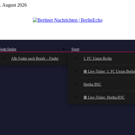
. August 2026
BerlinEcho – Zur Startseite
Späti finden
Sport
Alle Spätis nach Bezirk – Finder
1. FC Union Berlin
🔴 Live-Ticker: 1. FC Union Berli
Hertha BSC
🔴 Live-Ticker: Hertha BSC