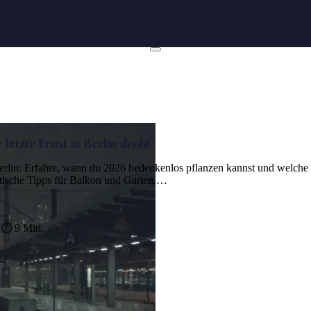
 letzte Frost in Berlin droht
 Berlin: Erfahre, wann du 2026 bedenkenlos pflanzen kannst und welche
ktische Tipps für Balkon und Garten.…
⏱ 9 Min.