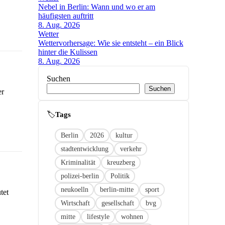
Nebel in Berlin: Wann und wo er am
häufigsten auftritt
8. Aug. 2026
Wetter
Wettervorhersage: Wie sie entsteht – ein Blick
hinter die Kulissen
8. Aug. 2026
Suchen
Suchen
er
🏷
Link
Berlin
2026
kultur
stadtentwicklung
verkehr
Kriminalität
kreuzberg
polizei-berlin
Politik
neukoelln
berlin-mitte
sport
tet
Wirtschaft
gesellschaft
bvg
mitte
lifestyle
wohnen