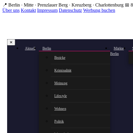
Zum
📍 Berlin · Mitte · Prenzlauer Berg · Kreuzberg · Charlottenburg
📅 8
Hauptinhalt
Über uns
Kontakt
Impressum
Datenschutz
Werbung buchen
springen
✕
Aktuell
Berlin
Märkte
Berlin
Bezirke
Kriminalität
Meinung
Lifestyle
Wohnen
Politik