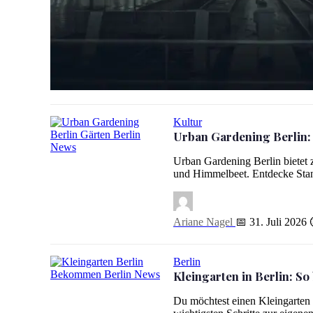
Eisheilige 2026: Wann der letzte Frost in Berlin droht
Kultur
Urban Gardening Berlin
Urban Gardening Berlin: Gemeinschaftsgärten zum Mitma
Urban Gardening Berlin bietet 
und Himmelbeet. Entdecke Stan
Ariane Nagel
📅 31. Juli 2026
Berlin
Kleingarten in Berlin: S
Kleingarten in Berlin: So bekommst du eine Parzelle
Du möchtest einen Kleingarten 