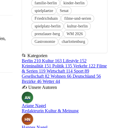
familie-berlin
kinder-berlin
spielplaetze
Senat
Friedrichshain
filme-und-serien
spielplatz-berlin
kultur-berlin
prenzlauer-berg
WM 2026
fen,
Gastronomie
charlottenburg
📂
Kategorien
Berlin
210
Kultur
163
Lifestyle
152
Kriminalität
151
Politik
135
Verkehr
122
Filme
& Serien
119
Wirtschaft
114
Sport
89
Gesellschaft
82
Wohnen
66
Deutschland
56
Bezirke
46
Wetter
44
✍
Unsere Autoren
AN
Ariane Nagel
Redakteurin Kultur & Meinung
HN
Hannes Nagel