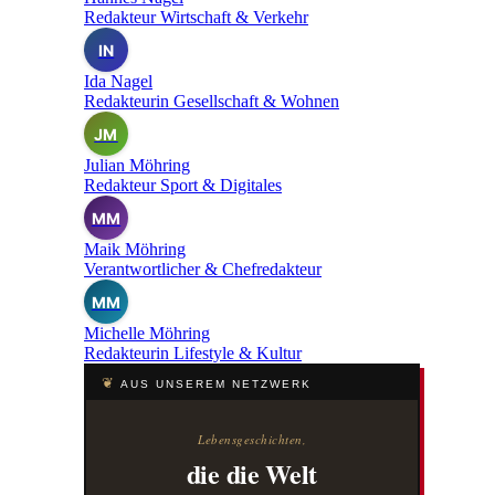
Redakteur Wirtschaft & Verkehr
IN
Ida Nagel
Redakteurin Gesellschaft & Wohnen
JM
Julian Möhring
Redakteur Sport & Digitales
MM
Maik Möhring
Verantwortlicher & Chefredakteur
MM
Michelle Möhring
Redakteurin Lifestyle & Kultur
❦
AUS UNSEREM NETZWERK
Lebensgeschichten,
die die Welt