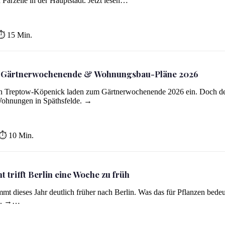
 Parzelle in der Hauptstadt. Jetzt lesen…
⏱ 15 Min.
: Gärtnerwochenende & Wohnungsbau-Pläne 2026
bau-Pläne 2026
n Treptow-Köpenick laden zum Gärtnerwochenende 2026 ein. Doch d
 Wohnungen in Späthsfelde. →
⏱ 10 Min.
t trifft Berlin eine Woche zu früh
mt dieses Jahr deutlich früher nach Berlin. Was das für Pflanzen bedeu
rd. →…