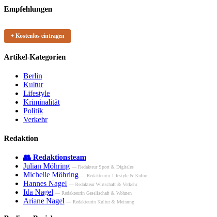
Empfehlungen
+ Kostenlos eintragen
Artikel-Kategorien
Berlin
Kultur
Lifestyle
Kriminalität
Politik
Verkehr
Redaktion
👥 Redaktionsteam
Julian Möhring
— Redakteur Sport & Digitales
Michelle Möhring
— Redakteurin Lifestyle & Kultur
Hannes Nagel
— Redakteur Wirtschaft & Verkehr
Ida Nagel
— Redakteurin Gesellschaft & Wohnen
Ariane Nagel
— Redakteurin Kultur & Meinung