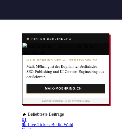
◆
HINTER BERLINECHO
MAIK MÖHRING MEDIA · ERMATINGEN TG
Maik Möhring ist der Kopf hinter BerlinEcho –
SEO, Publishing und KI-Content-Engineering aus
der Schweiz.
MAIK-MOEHRING.CH →
Schwesterprojekt · Maik Möhring Media
🔥
Beliebteste Beiträge
01
🔴 Live-Ticker: Berlin Wahl