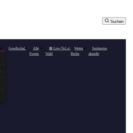
Suchen
Gesellschaft
Alle
🔴 Live-Ticker:
Wetter
Spritpreise
Events
Wahl
Berlin
aktuelle
n