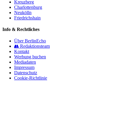
Kreuzberg
Charlottenburg
Neukölln
Friedrichshain
Info & Rechtliches
Über BerlinEcho
👥 Redaktionsteam
Kontakt
Werbung buchen
Mediadaten
Impressum
Datenschutz
Cookie-Richtlinie
© 2026 BerlinEcho · Maik Möhring Media
Impressum
Datenschutz
Kontakt
Über BerlinEcho