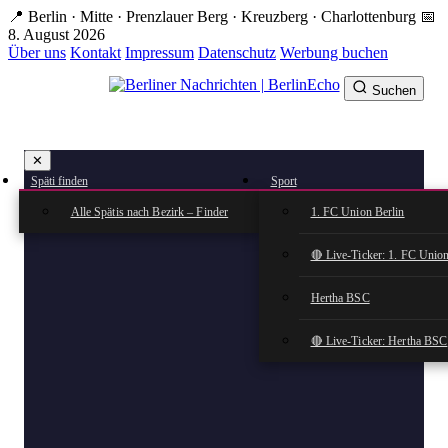
Zum
📍 Berlin · Mitte · Prenzlauer Berg · Kreuzberg · Charlottenburg
📅
Hauptinhalt
8. August 2026
springen
Über uns
Kontakt
Impressum
Datenschutz
Werbung buchen
Suchen
BerlinEcho – Zur Startseite
✕
rkte
Späti finden
Sport
n
Alle Spätis nach Bezirk – Finder
1. FC Union Berlin
🔴 Live-Ticker: 1. FC Union
Hertha BSC
🔴 Live-Ticker: Hertha BSC