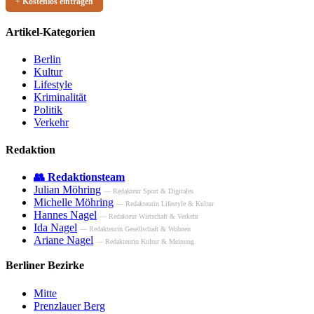
+ Kostenlos eintragen
Artikel-Kategorien
Berlin
Kultur
Lifestyle
Kriminalität
Politik
Verkehr
Redaktion
👥 Redaktionsteam
Julian Möhring
— Redakteur Sport & Digitales
Michelle Möhring
— Redakteurin Lifestyle & Kultur
Hannes Nagel
— Redakteur Wirtschaft & Verkehr
Ida Nagel
— Redakteurin Gesellschaft & Wohnen
Ariane Nagel
— Redakteurin Kultur & Meinung
Berliner Bezirke
Mitte
Prenzlauer Berg