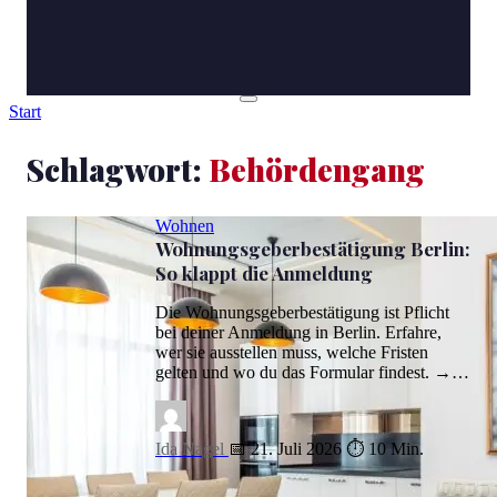
Start
Schlagwort:
Behördengang
Wohnen
Wohnungsgeberbestätigung Berlin:
So klappt die Anmeldung
Die Wohnungsgeberbestätigung ist Pflicht
bei deiner Anmeldung in Berlin. Erfahre,
wer sie ausstellen muss, welche Fristen
gelten und wo du das Formular findest. →…
Ida Nagel
📅 21. Juli 2026
⏱ 10 Min.