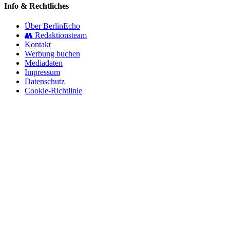
Info & Rechtliches
Über BerlinEcho
👥 Redaktionsteam
Kontakt
Werbung buchen
Mediadaten
Impressum
Datenschutz
Cookie-Richtlinie
© 2026 BerlinEcho · Maik Möhring Media
Impressum
Datenschutz
Kontakt
Über BerlinEcho