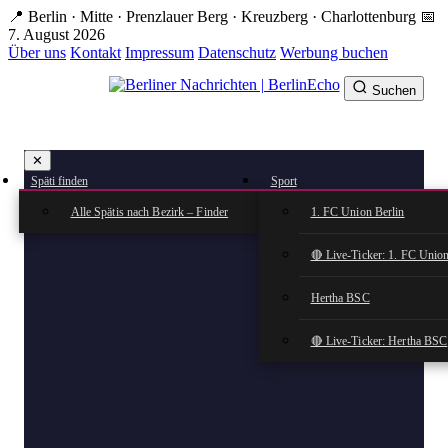
Zum
📍 Berlin · Mitte · Prenzlauer Berg · Kreuzberg · Charlottenburg
📅
Hauptinhalt
7. August 2026
springen
Über uns
Kontakt
Impressum
Datenschutz
Werbung buchen
Suchen
BerlinEcho – Zur Startseite
✕
rkte
Späti finden
Sport
n
Alle Spätis nach Bezirk – Finder
1. FC Union Berlin
🔴 Live-Ticker: 1. FC Union
Hertha BSC
🔴 Live-Ticker: Hertha BSC