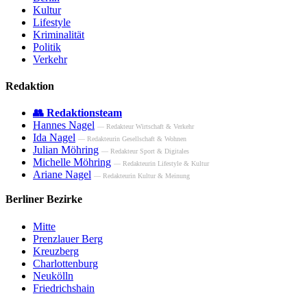
Kultur
Lifestyle
Kriminalität
Politik
Verkehr
Redaktion
👥 Redaktionsteam
Hannes Nagel
— Redakteur Wirtschaft & Verkehr
Ida Nagel
— Redakteurin Gesellschaft & Wohnen
Julian Möhring
— Redakteur Sport & Digitales
Michelle Möhring
— Redakteurin Lifestyle & Kultur
Ariane Nagel
— Redakteurin Kultur & Meinung
Berliner Bezirke
Mitte
Prenzlauer Berg
Kreuzberg
Charlottenburg
Neukölln
Friedrichshain