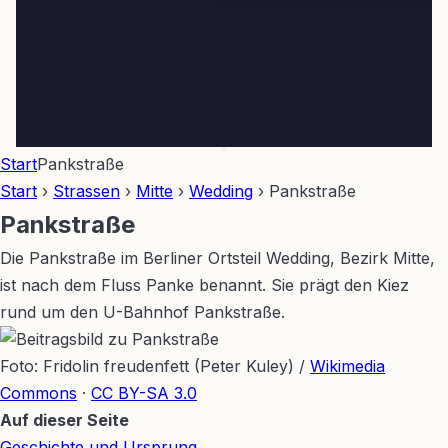
Start
Pankstraße
Start
›
Strassen
›
Mitte
›
Wedding
›
Pankstraße
Pankstraße
Die Pankstraße im Berliner Ortsteil Wedding, Bezirk Mitte,
ist nach dem Fluss Panke benannt. Sie prägt den Kiez
rund um den U-Bahnhof Pankstraße.
Foto: Fridolin freudenfett (Peter Kuley) /
Wikimedia
Commons
·
CC BY-SA 3.0
Leaflet
|
©
OpenStreetMap
Auf dieser Seite
+
Geschichte und Ursprung