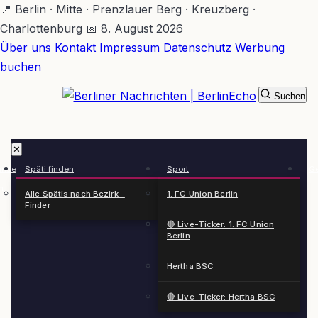
Zum
📍 Berlin · Mitte · Prenzlauer Berg · Kreuzberg ·
Hauptinhalt
Charlottenburg
📅 8. August 2026
springen
Über uns
Kontakt
Impressum
Datenschutz
Werbung
buchen
Suchen
BerlinEcho – Zur Startseite
✕
rkte
Späti finden
Sport
Ge
n
Alle Spätis nach Bezirk –
1. FC Union Berlin
Finder
🔴 Live-Ticker: 1. FC Union
Berlin
Hertha BSC
🔴 Live-Ticker: Hertha BSC