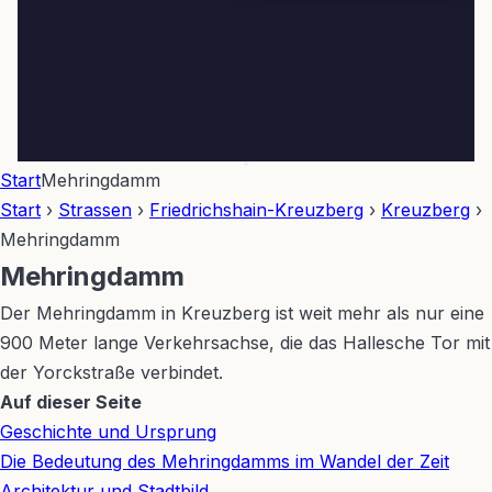
Start
Mehringdamm
Start
›
Strassen
›
Friedrichshain-Kreuzberg
›
Kreuzberg
›
Mehringdamm
Mehringdamm
Der Mehringdamm in Kreuzberg ist weit mehr als nur eine
900 Meter lange Verkehrsachse, die das Hallesche Tor mit
der Yorckstraße verbindet.
Leaflet
|
©
OpenStreetMap
Auf dieser Seite
+
Geschichte und Ursprung
−
Die Bedeutung des Mehringdamms im Wandel der Zeit
Architektur und Stadtbild