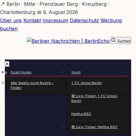
Zum
📍 Berlin · Mitte · Prenzlauer Berg · Kreuzberg ·
Hauptinhalt
Charlottenburg
📅 6. August 2026
springen
Über uns
Kontakt
Impressum
Datenschutz
Werbung
buchen
Suchen
BerlinEcho – Zur Startseite
✕
rkte
Späti finden
Sport
Ge
n
Alle Spätis nach Bezirk –
1. FC Union Berlin
Finder
🔴 Live-Ticker: 1. FC Union
Berlin
Hertha BSC
🔴 Live-Ticker: Hertha BSC