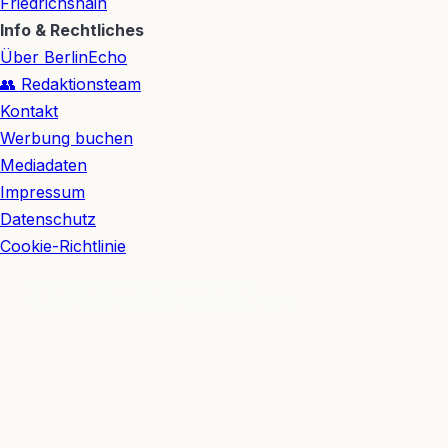
Friedrichshain
Info & Rechtliches
Über BerlinEcho
👥 Redaktionsteam
Kontakt
Werbung buchen
Mediadaten
Impressum
Datenschutz
Cookie-Richtlinie
© 2026 BerlinEcho · Maik Möhring Media
Impressum
Datenschutz
Kontakt
Über BerlinEcho