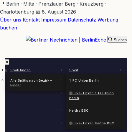
Zum
📍 Berlin · Mitte · Prenzlauer Berg · Kreuzberg ·
Hauptinhalt
Charlottenburg
📅 8. August 2026
springen
Über uns
Kontakt
Impressum
Datenschutz
Werbung
buchen
Suchen
BerlinEcho – Zur Startseite
✕
rkte
Späti finden
Sport
Ge
n
Alle Spätis nach Bezirk –
1. FC Union Berlin
Finder
🔴 Live-Ticker: 1. FC Union
Berlin
Hertha BSC
🔴 Live-Ticker: Hertha BSC