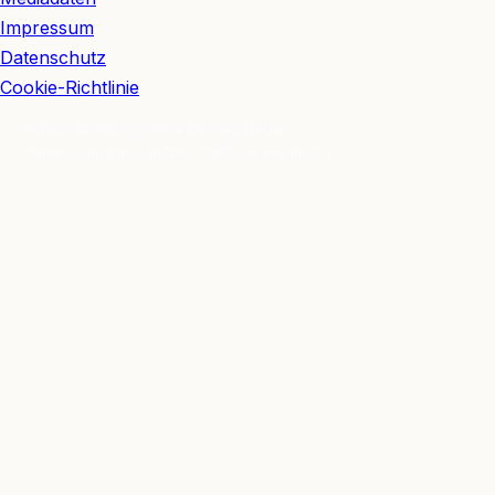
Impressum
Datenschutz
Cookie-Richtlinie
© 2026 BerlinEcho · Maik Möhring Media
Impressum
Datenschutz
Kontakt
Über BerlinEcho