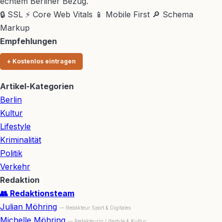
echtem Berliner Bezug.
🔒 SSL
⚡ Core Web Vitals
📱 Mobile First
🔎 Schema
Markup
Empfehlungen
+ Kostenlos eintragen
Artikel-Kategorien
Berlin
Kultur
Lifestyle
Kriminalität
Politik
Verkehr
Redaktion
👥 Redaktionsteam
Julian Möhring
— Redakteur Sport & Digitales
Michelle Möhring
— Redakteurin Lifestyle & Kultur