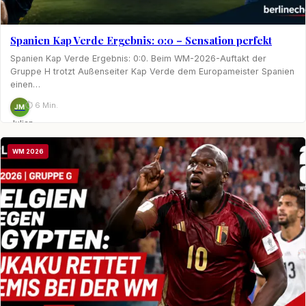
Spanien Kap Verde Ergebnis: 0:0 – Sensation perfekt
Spanien Kap Verde Ergebnis: 0:0. Beim WM-2026-Auftakt der
Gruppe H trotzt Außenseiter Kap Verde dem Europameister Spanien
einen…
⏱ 6 Min.
JM
Julian
Möhring
WM 2026