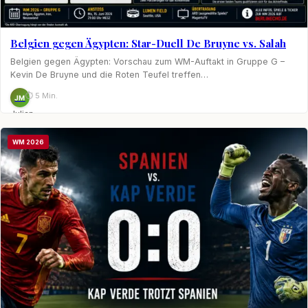
Belgien gegen Ägypten: Star-Duell De Bruyne vs. Salah
Belgien gegen Ägypten: Vorschau zum WM-Auftakt in Gruppe G –
Kevin De Bruyne und die Roten Teufel treffen…
⏱ 5 Min.
JM
Julian
Möhring
WM 2026