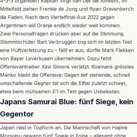
4-3-3 organisiert Kapitän Virgil van Dijk die Abwehr, im
Mittelfeld ziehen Frenkie de Jong und Ryan Gravenberch
die Fäden. Nach dem Viertelfinal-Aus 2022 gegen
Argentinien will Oranje endlich wieder weit kommen.
Zwei Personalfragen drücken aber auf die Stimmung.
Stammtorhüter Bart Verbruggen zog sich im letzten Test
eine Hüftverletzung zu – fällt er aus, dürfte Mark Flekken
von Bayer Leverkusen übernehmen. Dazu fehlt
Offensivantreiber Xavi Simons verletzt. Koemans grösstes
Manko bleibt die Offensive: Gegen tief stehende, schnell
umschaltende Gegner tat sich die Elftal zuletzt schwer,
etwa beim mühsamen 2:1 im Test gegen Usbekistan.
Japans Samurai Blue: fünf Siege, kein
Gegentor
Japan reist in Topform an. Die Mannschaft von Hajime
Moriyasu gewann fünf Spiele in Folge – allesamt ohne