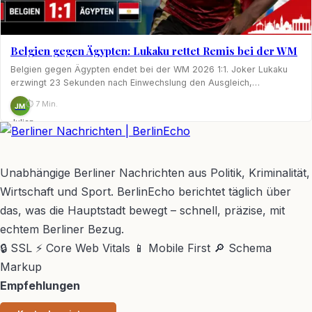
Belgien gegen Ägypten: Lukaku rettet Remis bei der WM
Belgien gegen Ägypten endet bei der WM 2026 1:1. Joker Lukaku
erzwingt 23 Sekunden nach Einwechslung den Ausgleich,…
⏱ 7 Min.
JM
Julian
Möhring
BerlinEcho – Zur Startseite
Unabhängige Berliner Nachrichten aus Politik, Kriminalität,
Wirtschaft und Sport. BerlinEcho berichtet täglich über
das, was die Hauptstadt bewegt – schnell, präzise, mit
echtem Berliner Bezug.
🔒 SSL
⚡ Core Web Vitals
📱 Mobile First
🔎 Schema
Markup
Empfehlungen