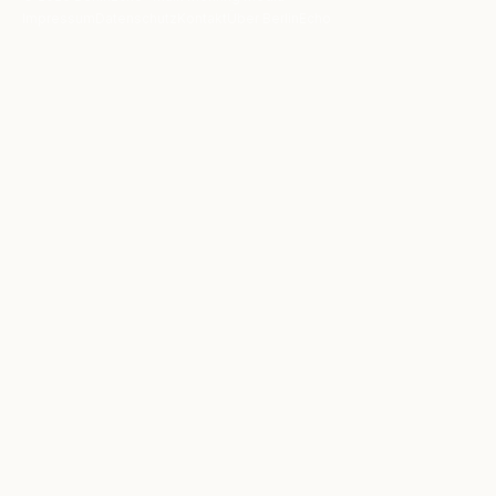
Impressum
Datenschutz
Kontakt
Über BerlinEcho