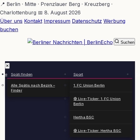
Zum
📍 Berlin · Mitte · Prenzlauer Berg · Kreuzberg ·
Hauptinhalt
Charlottenburg
📅 8. August 2026
springen
Über uns
Kontakt
Impressum
Datenschutz
Werbung
buchen
Suchen
BerlinEcho – Zur Startseite
✕
rkte
Späti finden
Sport
Ge
n
Alle Spätis nach Bezirk –
1. FC Union Berlin
Finder
🔴 Live-Ticker: 1. FC Union
Berlin
Hertha BSC
🔴 Live-Ticker: Hertha BSC